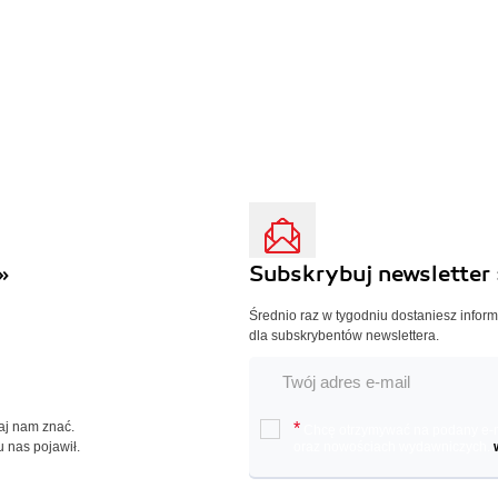
»
Subskrybuj newsletter 
Średnio raz w tygodniu dostaniesz infor
dla subskrybentów newslettera.
Daj nam znać.
*
Chcę otrzymywać na podany e-ma
u nas pojawił.
oraz nowościach wydawniczych.