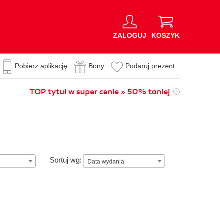
ZALOGUJ
KOSZYK
Pobierz aplikację
Bony
Podaruj prezent
TOP tytuł w super cenie » 50% taniej
Data wydania
Sortuj wg:
Data wydania