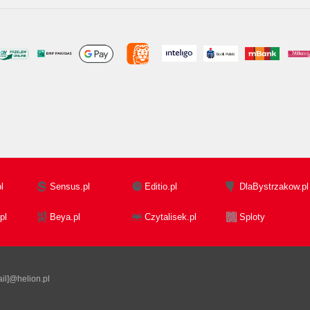
l
Sensus.pl
Editio.pl
DlaBystrzakow.pl
pl
Beya.pl
Czytalisek.pl
Sploty
il]@helion.pl