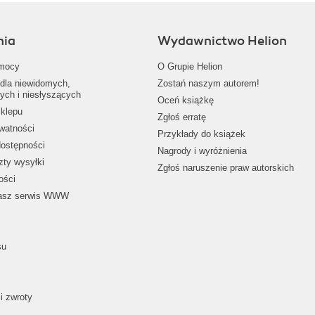
nia
Wydawnictwo Helion
mocy
O Grupie Helion
dla niewidomych,
Zostań naszym autorem!
ych i niesłyszących
Oceń książkę
klepu
Zgłoś erratę
ywatności
Przykłady do książek
dostępności
Nagrody i wyróżnienia
zty wysyłki
Zgłoś naruszenie praw autorskich
ości
nasz serwis WWW
su
i zwroty