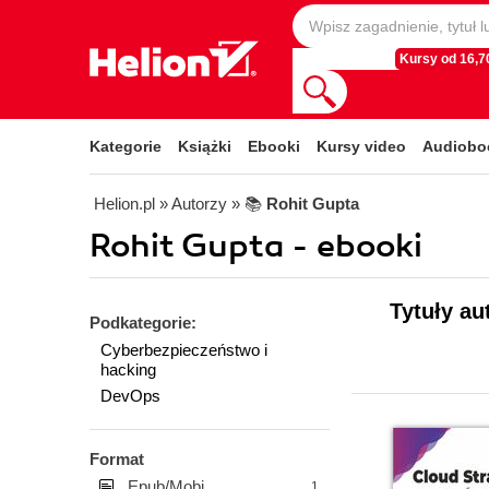
Kursy od 16,70
Kategorie
Książki
Ebooki
Kursy video
Audiobo
Helion.pl
» Autorzy
» 📚
Rohit Gupta
Rohit Gupta - ebooki
Tytuły au
Podkategorie:
Cyberbezpieczeństwo i
hacking
DevOps
Format
Epub/Mobi
1