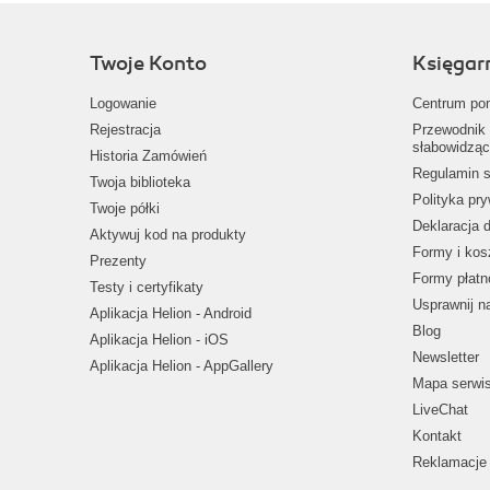
Twoje Konto
Księgar
Logowanie
Centrum po
Rejestracja
Przewodnik 
słabowidząc
Historia Zamówień
Regulamin s
Twoja biblioteka
Polityka pr
Twoje półki
Deklaracja 
Aktywuj kod na produkty
Formy i kos
Prezenty
Formy płatn
Testy i certyfikaty
Usprawnij 
Aplikacja Helion - Android
Blog
Aplikacja Helion - iOS
Newsletter
Aplikacja Helion - AppGallery
Mapa serwi
LiveChat
Kontakt
Reklamacje 