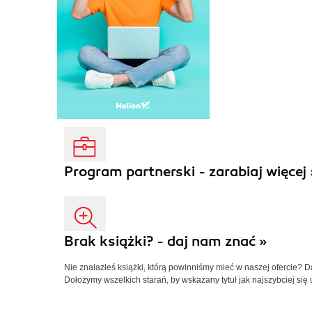
Program partnerski - zarabiaj więcej 
Brak książki? - daj nam znać »
Nie znalazłeś książki, którą powinniśmy mieć w naszej ofercie? 
Dołożymy wszelkich starań, by wskazany tytuł jak najszybciej się 