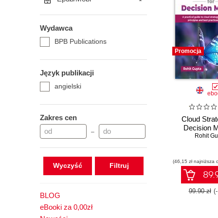
Wydawca
BPB Publications
Promocja
Język publikacji
angielski
ebo
Zakres cen
Cloud Strat
Decision 
–
Rohit Gu
(46,15 zł najniższa 
Wyczyść
89.9
99.90 zł
(
BLOG
eBooki za 0,00zł