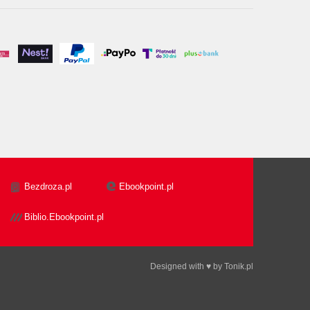
Bezdroza.pl
Ebookpoint.pl
Biblio.Ebookpoint.pl
Designed with ♥ by
Tonik.pl