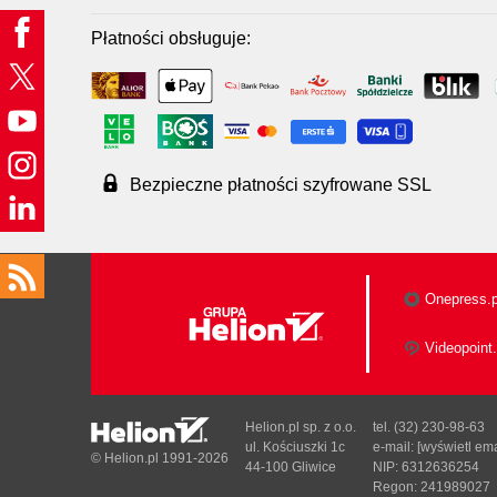
Płatności obsługuje:
Bezpieczne płatności szyfrowane SSL
Onepress.p
Videopoint.
Helion.pl sp. z o.o.
tel. (32) 230-98-63
ul. Kościuszki 1c
e-mail:
[wyświetl ema
© Helion.pl 1991-2026
44-100 Gliwice
NIP: 6312636254
Regon: 241989027