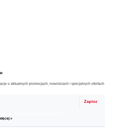
»
macje o aktualnych promocjach, nowościach i specjalnych ofertach
Zapisz
il informacje o zniżkach, promocjach
więcej »