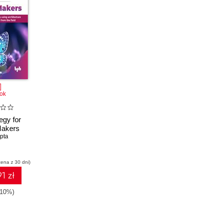
ok
egy for
Makers
pta
cena z 30 dni)
1 zł
-10%)