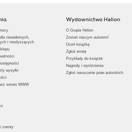
nia
Wydawnictwo Helion
mocy
O Grupie Helion
dla niewidomych,
Zostań naszym autorem!
ych i niesłyszących
Oceń książkę
klepu
Zgłoś erratę
ywatności
Przykłady do książek
dostępności
Nagrody i wyróżnienia
zty wysyłki
Zgłoś naruszenie praw autorskich
ości
nasz serwis WWW
su
i zwroty