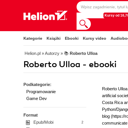
Kursy od 16,70
Kategorie
Książki
Ebooki
Kursy video
Audiobo
Helion.pl
» Autorzy
» 📚
Roberto Ulloa
Roberto Ulloa - ebooki
Podkategorie:
Roberto Ulloa 
Programowanie
artificial soc
Game Dev
Costa Rica an
Python/Django
Format
blog (https://
Epub/Mobi
2
communicate wi