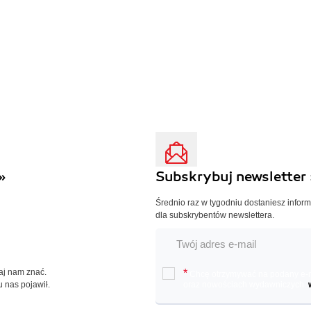
»
Subskrybuj newsletter 
Średnio raz w tygodniu dostaniesz infor
dla subskrybentów newslettera.
Daj nam znać.
*
Chcę otrzymywać na podany e-ma
u nas pojawił.
oraz nowościach wydawniczych.