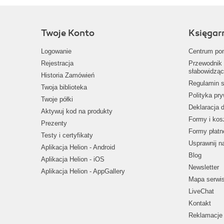
Twoje Konto
Księgar
Logowanie
Centrum po
Rejestracja
Przewodnik 
słabowidząc
Historia Zamówień
Regulamin s
Twoja biblioteka
Polityka pr
Twoje półki
Deklaracja 
Aktywuj kod na produkty
Formy i kos
Prezenty
Formy płatn
Testy i certyfikaty
Usprawnij 
Aplikacja Helion - Android
Blog
Aplikacja Helion - iOS
Newsletter
Aplikacja Helion - AppGallery
Mapa serwi
LiveChat
Kontakt
Reklamacje 