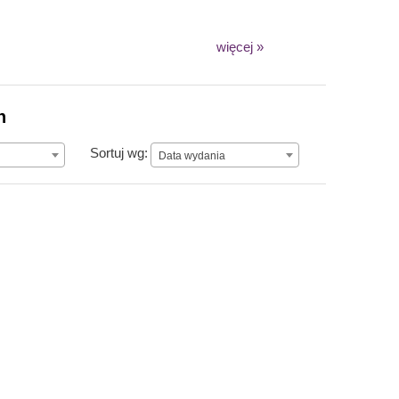
więcej »
n
Data wydania
Sortuj wg:
Data wydania