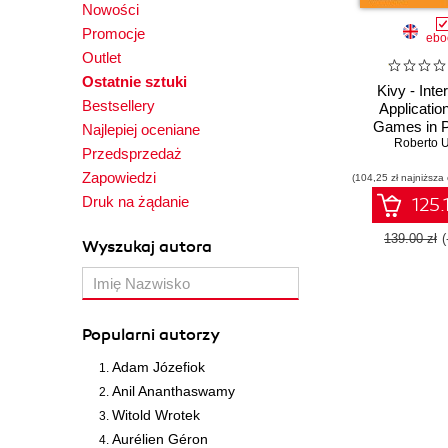
Nowości
Promocje
ebo
Outlet
Ostatnie sztuki
Kivy - Inte
Bestsellery
Applicatio
Games in P
Najlepiej oceniane
Create res
Roberto U
Przedsprzedaż
cross-platfo
Zapowiedzi
(104,25 zł najniższa
applications 
in Python u
Druk na żądanie
125.
open sourc
librar
139.00 zł
Wyszukaj autora
Popularni autorzy
Adam Józefiok
Anil Ananthaswamy
Witold Wrotek
Aurélien Géron