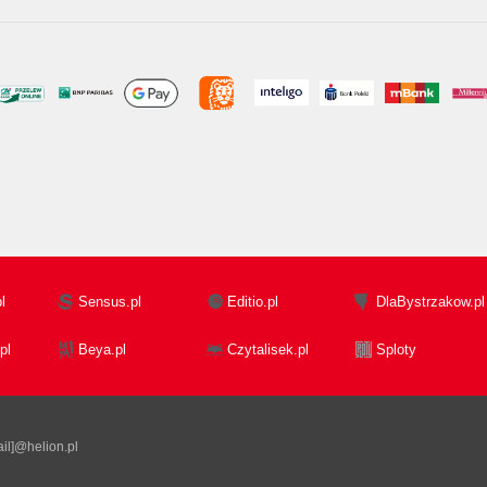
l
Sensus.pl
Editio.pl
DlaBystrzakow.pl
pl
Beya.pl
Czytalisek.pl
Sploty
il]@helion.pl