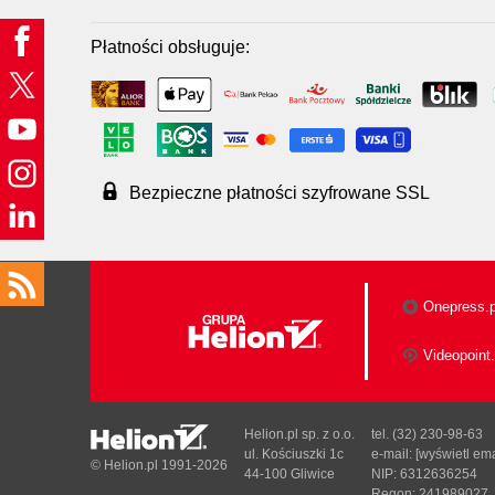
Płatności obsługuje:
Bezpieczne płatności szyfrowane SSL
Onepress.p
Videopoint.
Helion.pl sp. z o.o.
tel. (32) 230-98-63
ul. Kościuszki 1c
e-mail:
[wyświetl ema
© Helion.pl 1991-2026
44-100 Gliwice
NIP: 6312636254
Regon: 241989027