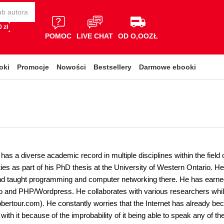
 zł
POMOC
LIVE CHAT
OD O,OOZŁ
oki
Promocje
Nowości
Bestsellery
Darmowe ebooki
has a diverse academic record in multiple disciplines within the field
ieties as part of his PhD thesis at the University of Western Ontario.
d taught programming and computer networking there. He has earned 
 and PHP/Wordpress. He collaborates with various researchers while 
robertour.com). He constantly worries that the Internet has already bec
th it because of the improbability of it being able to speak any of t