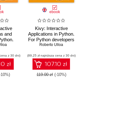
ok
ebook
ractive
Kivy: Interactive
ns and
Applications in Python.
ython.
For Python developers
ponsive
lloa
this is the clearest
Roberto Ulloa
rm UI/UX
guide to the interactive
 cena z 30 dni)
and games
(89,25 zł najniższa cena z 30 dni)
world of Kivi, ideal for
sing the
meeting modern
10 zł
107.10 zł
e Kivy
expectations of tablets
y
and smartphones.
(-10%)
119.00 zł
(-10%)
From building a UI to
controlling complex
multi-touch events, it's
all here