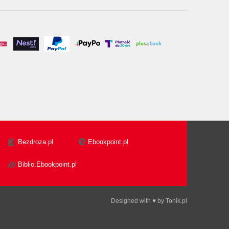
Bezdroza.pl
Ebookpoint.pl
Biblio.Ebookpoint.pl
Designed with ♥ by
Tonik.pl