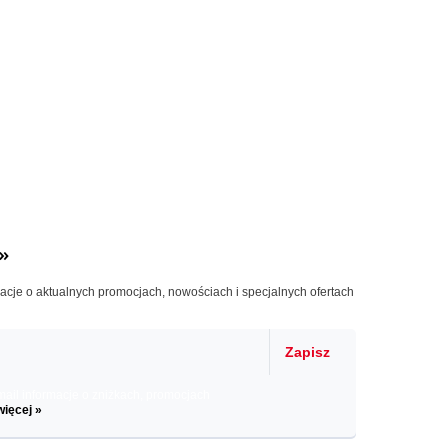
»
macje o aktualnych promocjach, nowościach i specjalnych ofertach
Zapisz
il informacje o zniżkach, promocjach
więcej »