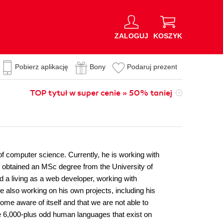
ZALOGUJ
KOSZYK
Pobierz aplikację
Bony
Podaruj prezent
TOP tytuł w super cenie » 50% taniej
 of computer science. Currently, he is working with
 He obtained an MSc degree from the University of
a living as a web developer, working with
also working on his own projects, including his
ome aware of itself and that we are not able to
he 6,000-plus odd human languages that exist on