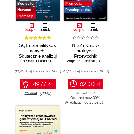
Bestseller
Promocja
Nowość
Przedsprzedaż
Promocja
książka
ebook
książka
ebook
SQL dla analityków
NIS2 i KSC w
danych.
praktyce.
Skutecznie analizuj
Przewodnik
Jun Shan
dane, wyciągaj
,
Haibin Li
,
Matt Goldwasser
Wojciech Ciemski
wdrożeniowy dla
,
Upom Malik
,
Bartłomiej Wieczorek
,
Benjamin Johnston
wartościowe
organizacji
(47,40 zł najniższa cena z 30 dni)
wnioski i opanuj
(62,30 zł najniższa cena z 30 dni)
zaawansowany
SQL na potrzeby
49.77 zł
62.30 zł
praktycznych
Do 24.08.26
zastosowań.
79.00zł
(-37%)
Oszczędzasz 30%!
Wydanie IV
W realizacji od 25.08.26 r.