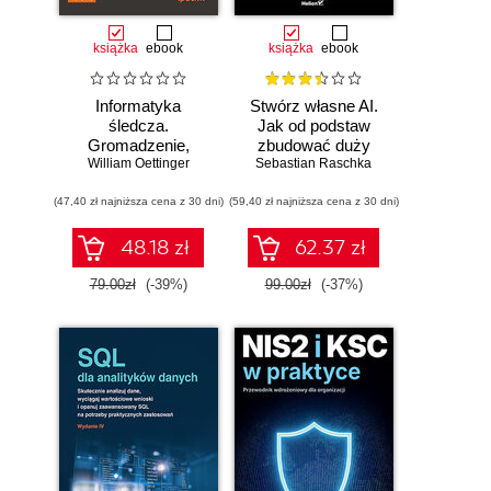
książka
ebook
książka
ebook
Informatyka
Stwórz własne AI.
śledcza.
Jak od podstaw
Gromadzenie,
zbudować duży
William Oettinger
analiza i
model językowy
Sebastian Raschka
zabezpieczanie
(47,40 zł najniższa cena z 30 dni)
dowodów
(59,40 zł najniższa cena z 30 dni)
elektronicznych dla
początkujących.
48.18 zł
62.37 zł
Wydanie II
79.00zł
(-39%)
99.00zł
(-37%)