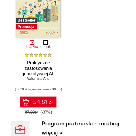
Bestseller
Promocja
książka
ebook
Praktyczne
zastosowania
generatywnej AI i
Valentina Alto
ChatGPT.
Wykorzystaj
(52,20 zł najniższa cena z 30 dni)
potencjał inżynierii
promptów z
technologiami
54.81 zł
OpenAI dla
zwiększenia
87.00zł
(-37%)
produktywności i
Program partnerski - zarabiaj
kreatywności.
Wydanie II
więcej »