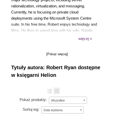
rationalization, virtualization, and messaging.
Currently, he is focusing on private cloud
deployments using the Microsoft System Centre
suite. In his free time, Robert enjoys technology and
films. He likes to spend time with his wife, Natalie,
and their five children. He is a frequent blogger at
więcej »
https://scnuggets.blogspot.com.
[Pokaż więcej]
Tytuły autora: Robert Ryan dostępne
w księgarni Helion
Pokaż produkty:
Wszystkie
Sortuj wg:
Data wydania