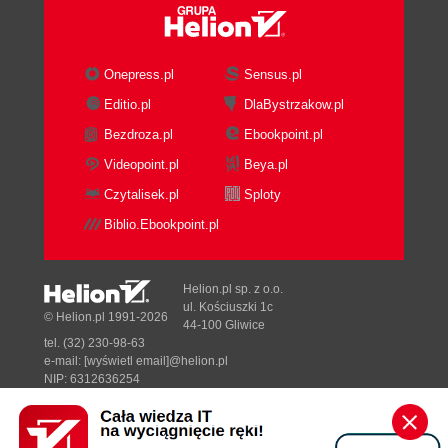
Onepress.pl
Sensus.pl
Editio.pl
DlaBystrzakow.pl
Bezdroza.pl
Ebookpoint.pl
Videopoint.pl
Beya.pl
Czytalisek.pl
Sploty
Biblio.Ebookpoint.pl
Helion.pl sp. z o.o.
ul. Kościuszki 1c
© Helion.pl 1991-2026
44-100 Gliwice
tel. (32) 230-98-63
e-mail:
[wyświetl email]@helion.pl
NIP: 6312636254
Regon: 241989027
Designed with ♥ by
Tonik.pl