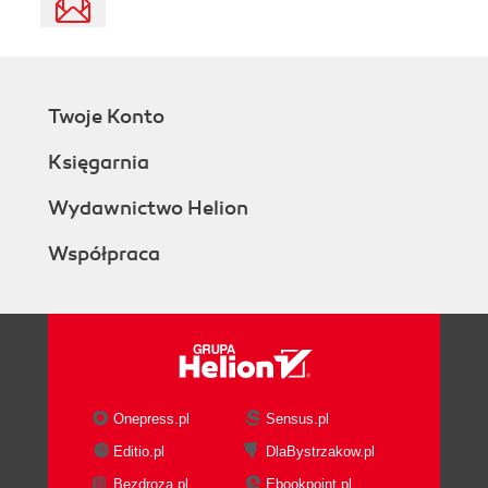
Twoje Konto
Księgarnia
Wydawnictwo Helion
Współpraca
Onepress.pl
Sensus.pl
Editio.pl
DlaBystrzakow.pl
Bezdroza.pl
Ebookpoint.pl