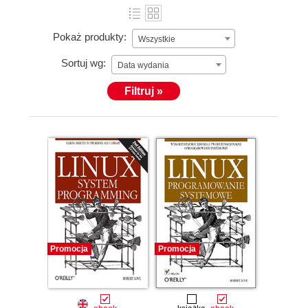
Pokaż produkty:
Wszystkie
Sortuj wg:
Data wydania
Filtruj »
Promocja
Promocja