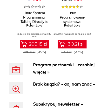
ebook
książka
ebook
Linux System
Linux.
Programming.
Programowanie
Talking Directly to
systemowe
the Kernel and C
Robert Love
Robert Love
Library. 2nd Edition
(143,40 zł najniższa cena z 30
(28,50 zł najniższa cena z 30 dni)
dni)
203.15 zł
30.21 zł
239.00 zł
(-15%)
57.00zł
(-47%)
Program partnerski - zarabiaj
więcej »
Brak książki? - daj nam znać »
Subskrybuj newsletter »