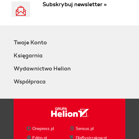
Subskrybuj newsletter »
Twoje Konto
Księgarnia
Wydawnictwo Helion
Współpraca
Onepress.pl
Sensus.pl
Editio.pl
DlaBystrzakow.pl