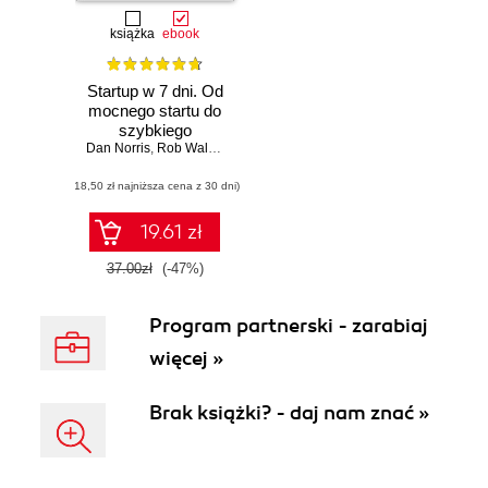
książka
ebook
Startup w 7 dni. Od
mocnego startu do
szybkiego
Dan Norris
sukcesu
,
Rob Walling (Foreword)
(18,50 zł najniższa cena z 30 dni)
19.61 zł
37.00zł
(-47%)
Program partnerski - zarabiaj
więcej »
Brak książki? - daj nam znać »