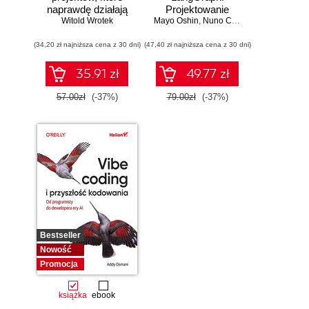
naprawdę działają
Projektowanie
Witold Wrotek
Mayo Oshin
aplikacji opartych
,
Nuno Campos
na dużych
(34,20 zł najniższa cena z 30 dni)
(47,40 zł najniższa cena z 30 dni)
modelach
językowych w
praktyce
35.91 zł
49.77 zł
57.00zł
(-37%)
79.00zł
(-37%)
Bestseller
Nowość
Promocja
książka
ebook