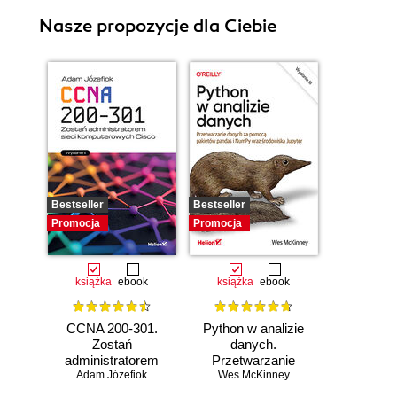
Nasze propozycje dla Ciebie
Bestseller
Bestseller
Promocja
Promocja
książka
ebook
książka
ebook
CCNA 200-301.
Python w analizie
Zostań
danych.
administratorem
Przetwarzanie
Adam Józefiok
sieci
danych za pomocą
Wes McKinney
komputerowych
pakietów pandas i