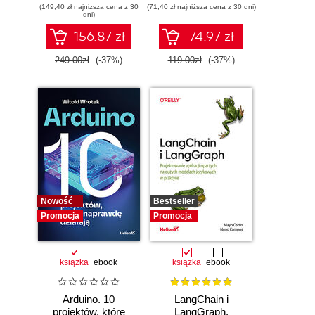
(149,40 zł najniższa cena z 30
Cisco. Wydanie II
(71,40 zł najniższa cena z 30 dni)
NumPy oraz
dni)
środowiska
Jupyter. Wydanie
156.87 zł
74.97 zł
III
249.00zł
(-37%)
119.00zł
(-37%)
Nowość
Bestseller
Promocja
Promocja
książka
ebook
książka
ebook
Arduino. 10
LangChain i
projektów, które
LangGraph.