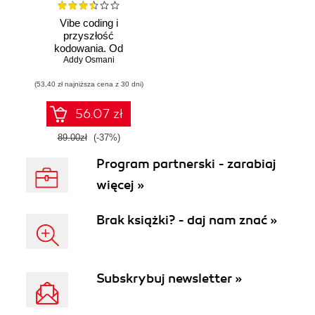
Vibe coding i
przyszłość
kodowania. Od
programisty do
Addy Osmani
dewelopera ery AI
(53,40 zł najniższa cena z 30 dni)
56.07 zł
89.00zł
(-37%)
Program partnerski - zarabiaj
więcej »
Brak książki? - daj nam znać »
Subskrybuj newsletter »