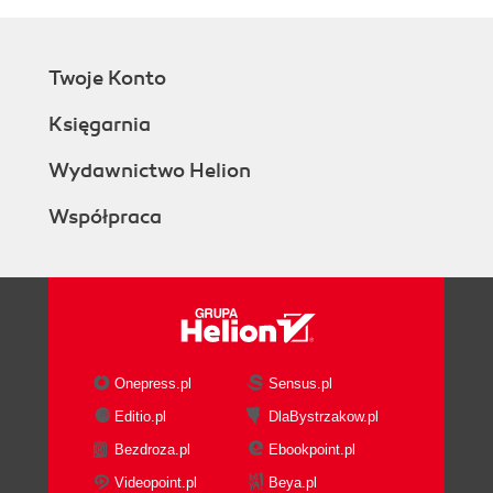
Twoje Konto
Księgarnia
Wydawnictwo Helion
Współpraca
Onepress.pl
Sensus.pl
Editio.pl
DlaBystrzakow.pl
Bezdroza.pl
Ebookpoint.pl
Videopoint.pl
Beya.pl