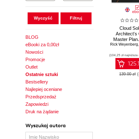
ebo
Wyczyść
Cloud Sol
Architect's
BLOG
Master Plan
eBooki za 0,00zł
Rick Weyenberg
technique
effective tip
Nowości
(104,25 zł najniższa
you beco
Promocje
successful 
125.
Outlet
archite
Ostatnie sztuki
139.00 zł
Bestsellery
Najlepiej oceniane
Przedsprzedaż
Zapowiedzi
Druk na żądanie
Wyszukaj autora