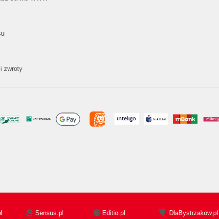
su
i zwroty
l
Sensus.pl
Editio.pl
DlaBystrzakow.pl