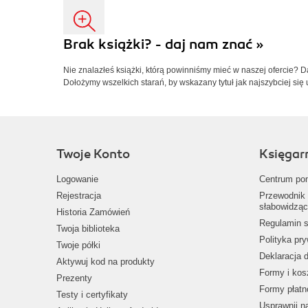
Brak książki? - daj nam znać »
Nie znalazłeś książki, którą powinniśmy mieć w naszej ofercie? 
Dołożymy wszelkich starań, by wskazany tytuł jak najszybciej się 
Twoje Konto
Księgar
Logowanie
Centrum po
Rejestracja
Przewodnik 
słabowidząc
Historia Zamówień
Regulamin s
Twoja biblioteka
Polityka pr
Twoje półki
Deklaracja 
Aktywuj kod na produkty
Formy i kos
Prezenty
Formy płatn
Testy i certyfikaty
Usprawnij 