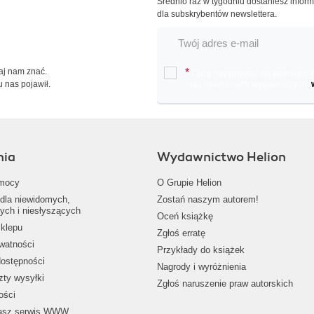
Średnio raz w tygodniu dostaniesz infor
dla subskrybentów newslettera.
Daj nam znać.
*
Chcę otrzymywać na podany e-ma
u nas pojawił.
oraz nowościach wydawniczych.
nia
Wydawnictwo Helion
mocy
O Grupie Helion
dla niewidomych,
Zostań naszym autorem!
ych i niesłyszących
Oceń książkę
klepu
Zgłoś erratę
ywatności
Przykłady do książek
dostępności
Nagrody i wyróżnienia
zty wysyłki
Zgłoś naruszenie praw autorskich
ości
nasz serwis WWW