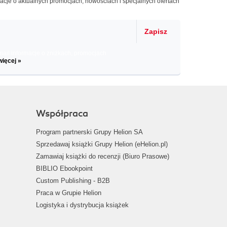
macje o aktualnych promocjach, nowościach i specjalnych ofertach
Zapisz
il informacje o zniżkach, promocjach
więcej »
Współpraca
Program partnerski Grupy Helion SA
Sprzedawaj książki Grupy Helion (eHelion.pl)
Zamawiaj książki do recenzji (Biuro Prasowe)
BIBLIO Ebookpoint
Custom Publishing - B2B
Praca w Grupie Helion
Logistyka i dystrybucja książek