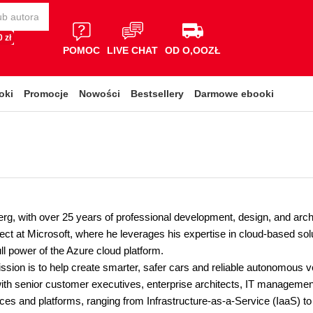
 zł
POMOC
LIVE CHAT
OD O,OOZŁ
oki
Promocje
Nowości
Bestsellery
Darmowe ebooki
g, with over 25 years of professional development, design, and archi
itect at Microsoft, where he leverages his expertise in cloud-based s
ll power of the Azure cloud platform.
ssion is to help create smarter, safer cars and reliable autonomous v
ith senior customer executives, enterprise architects, IT management
ices and platforms, ranging from Infrastructure-as-a-Service (IaaS) 