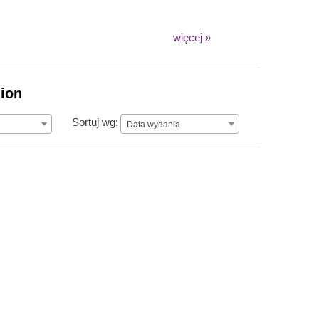
więcej »
lion
Data wydania
Sortuj wg:
Data wydania