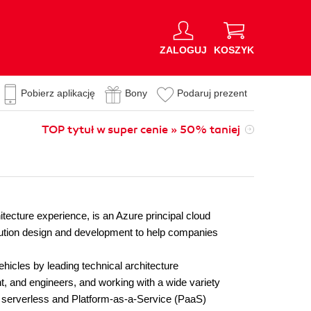
ZALOGUJ
KOSZYK
Pobierz aplikację
Bony
Podaruj prezent
TOP tytuł w super cenie » 50% taniej
tecture experience, is an Azure principal cloud
olution design and development to help companies
ehicles by leading technical architecture
, and engineers, and working with a wide variety
to serverless and Platform-as-a-Service (PaaS)