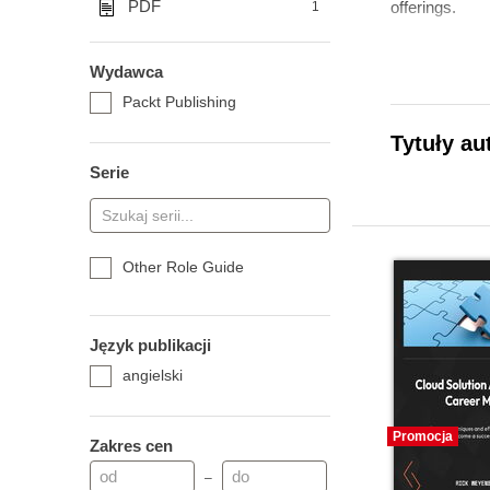
PDF
offerings.
1
Wydawca
Packt Publishing
Tytuły au
Serie
Other Role Guide
Język publikacji
angielski
Promocja
Zakres cen
–