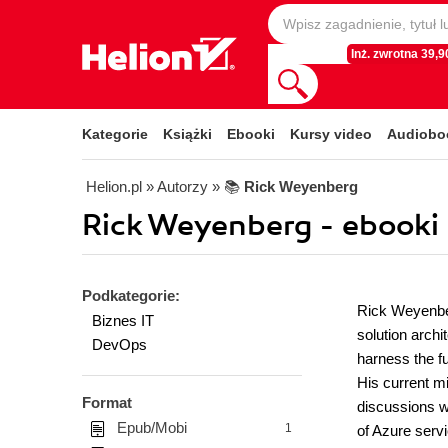
Inż. zwrotna 39,90
Kategorie
Książki
Ebooki
Kursy video
Audiobo
Helion.pl
» Autorzy
» 📚
Rick Weyenberg
Rick Weyenberg - ebooki
Podkategorie:
Rick Weyenber
Biznes IT
solution arch
DevOps
harness the fu
His current mi
Format
discussions w
Epub/Mobi
1
of Azure serv