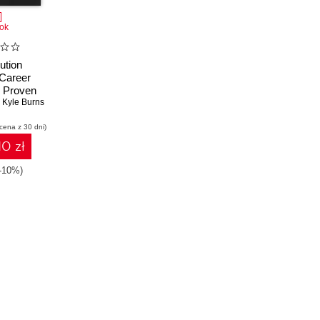
ok
ution
 Career
. Proven
s and
,
Kyle Burns
s to help
 cena z 30 dni)
me a
solution
10 zł
ct
(-10%)