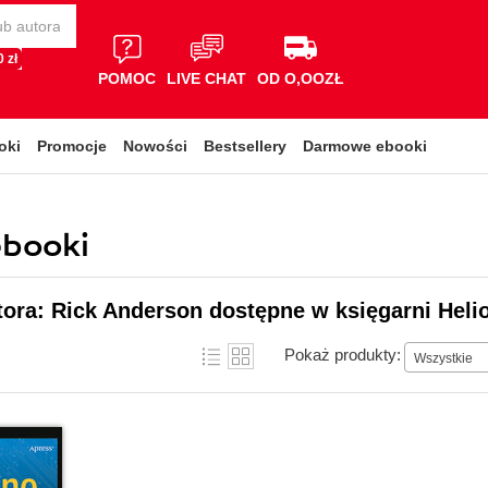
 zł
POMOC
LIVE CHAT
OD O,OOZŁ
oki
Promocje
Nowości
Bestsellery
Darmowe ebooki
ebooki
tora: Rick Anderson dostępne w księgarni Heli
Pokaż produkty:
Wszystkie