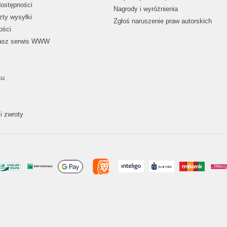
dostępności
Nagrody i wyróżnienia
zty wysyłki
Zgłoś naruszenie praw autorskich
ości
nasz serwis WWW
su
i zwroty