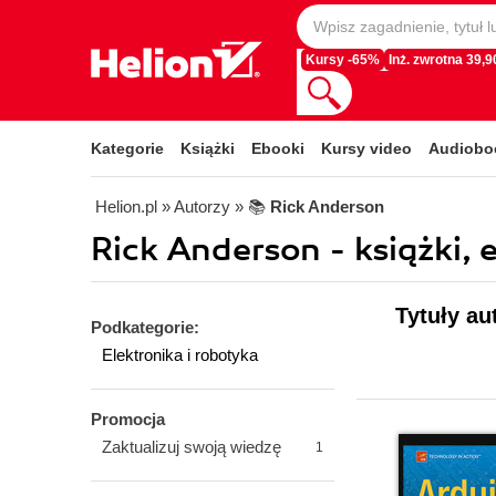
Kursy -65%
Inż. zwrotna 39,90
Kategorie
Książki
Ebooki
Kursy video
Audiobo
Helion.pl
» Autorzy
» 📚
Rick Anderson
Rick Anderson - książki, 
Tytuły au
Podkategorie:
Elektronika i robotyka
Promocja
Zaktualizuj swoją wiedzę
1