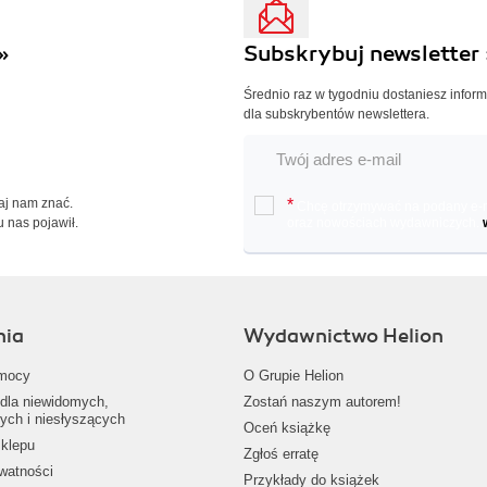
»
Subskrybuj newsletter 
Średnio raz w tygodniu dostaniesz infor
dla subskrybentów newslettera.
Daj nam znać.
*
Chcę otrzymywać na podany e-ma
u nas pojawił.
oraz nowościach wydawniczych.
nia
Wydawnictwo Helion
mocy
O Grupie Helion
dla niewidomych,
Zostań naszym autorem!
ych i niesłyszących
Oceń książkę
klepu
Zgłoś erratę
ywatności
Przykłady do książek