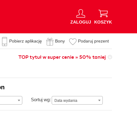
ZALOGUJ
KOSZYK
Pobierz aplikację
Bony
Podaruj prezent
TOP tytuł w super cenie » 50% taniej
on
Data wydania
Sortuj wg:
Data wydania