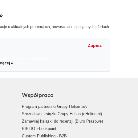
»
macje o aktualnych promocjach, nowościach i specjalnych ofertach
Zapisz
il informacje o zniżkach, promocjach
więcej »
Współpraca
Program partnerski Grupy Helion SA
Sprzedawaj książki Grupy Helion (eHelion.pl)
Zamawiaj książki do recenzji (Biuro Prasowe)
BIBLIO Ebookpoint
Custom Publishing - B2B