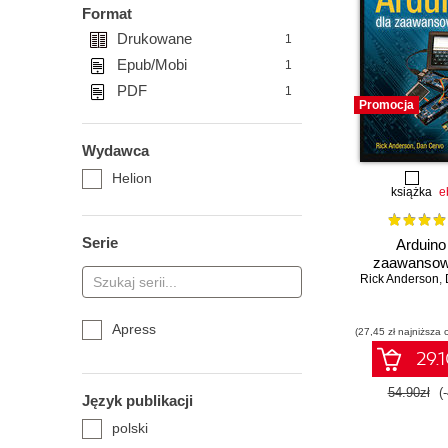
Format
Drukowane
1
Epub/Mobi
1
PDF
1
Promocja
Wydawca
Helion
książka
e
Serie
Arduino
zaawanso
Rick Anderson
,
Apress
(27,45 zł najniższa 
29.1
54.90zł
(
Język publikacji
polski