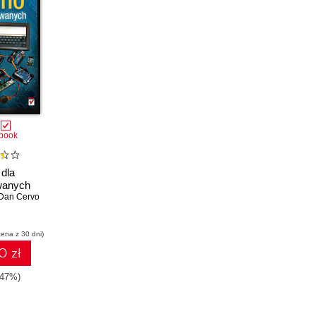
book
 dla
wanych
Dan Cervo
cena z 30 dni)
0 zł
-47%)