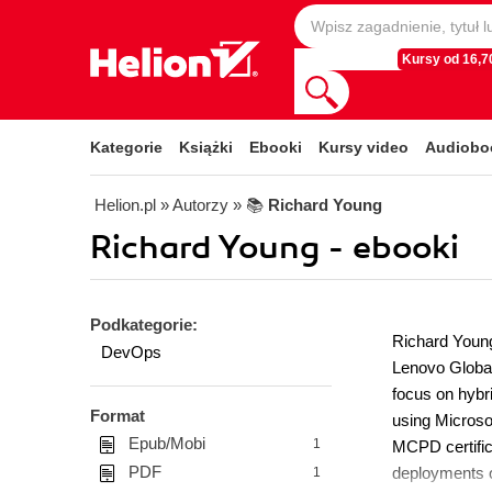
Kursy od 16,70
Kategorie
Książki
Ebooki
Kursy video
Audiobo
Helion.pl
» Autorzy
» 📚
Richard Young
Richard Young - ebooki
Podkategorie:
Richard Young 
DevOps
Lenovo Global
focus on hybr
Format
using Microso
Epub/Mobi
1
MCPD certific
PDF
deployments o
1