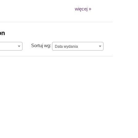
więcej »
on
Data wydania
Sortuj wg:
Data wydania