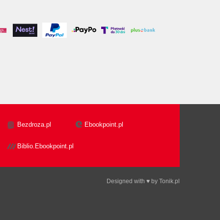
Bezdroza.pl
Ebookpoint.pl
Biblio.Ebookpoint.pl
Designed with ♥ by
Tonik.pl