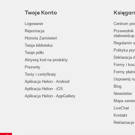
Twoje Konto
Księgar
Logowanie
Centrum po
Rejestracja
Przewodnik 
słabowidząc
Historia Zamówień
Regulamin s
Twoja biblioteka
Polityka pr
Twoje półki
Deklaracja 
Aktywuj kod na produkty
Formy i kos
Prezenty
Formy płatn
Testy i certyfikaty
Usprawnij 
Aplikacja Helion - Android
Blog
Aplikacja Helion - iOS
Newsletter
Aplikacja Helion - AppGallery
Mapa serwi
LiveChat
Kontakt
Reklamacje 