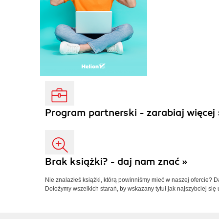
Program partnerski - zarabiaj więcej 
Brak książki? - daj nam znać »
Nie znalazłeś książki, którą powinniśmy mieć w naszej ofercie? 
Dołożymy wszelkich starań, by wskazany tytuł jak najszybciej się 