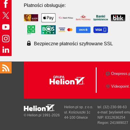
Płatności obsługuje:
Bezpieczne płatności szyfrowane SSL
Onepress.p
Videopoint.
Helion.pl sp. z o.o.
tel. (32) 230-98-63
ul. Kościuszki 1c
e-mail:
[wyświetl ema
© Helion.pl 1991-2026
44-100 Gliwice
NIP: 6312636254
Regon: 241989027