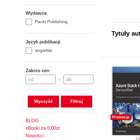
Wydawca
Packt Publishing
Tytuły au
Język publikacji
angielski
Zakres cen
–
Wyczyść
Promocja
BLOG
eBooki za 0,00zł
Nowości