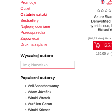
Promocje
ebo
Outlet
Ostatnie sztuki
Azure Sta
Bestsellery
Demystified.
hybrid cloud,
Najlepiej oceniane
PaaS solu
Richard Y
Przedsprzedaż
Zapowiedzi
(104,25 zł najniższa
Druk na żądanie
125.
139.00 zł
Wyszukaj autora
Popularni autorzy
Anil Ananthaswamy
Adam Józefiok
Witold Wrotek
Aurélien Géron
Witold Krieser