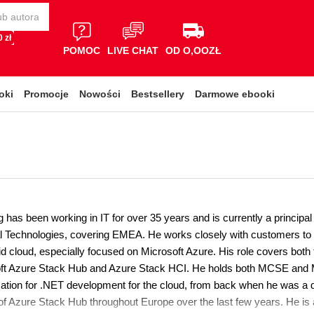
 zł
POMOC
LIVE CHAT
OD O,OOZŁ
oki
Promocje
Nowości
Bestsellery
Darmowe ebooki
has been working in IT for over 35 years and is currently a principal 
 Technologies, covering EMEA. He works closely with customers to ass
id cloud, especially focused on Microsoft Azure. His role covers both
ft Azure Stack Hub and Azure Stack HCI. He holds both MCSE and MC
ation for .NET development for the cloud, from back when he was a d
f Azure Stack Hub throughout Europe over the last few years. He is a