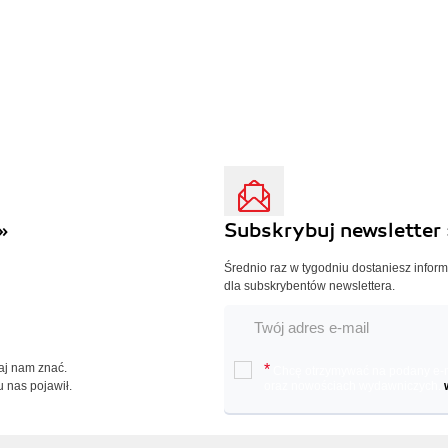
»
Subskrybuj newsletter 
Średnio raz w tygodniu dostaniesz infor
dla subskrybentów newslettera.
Daj nam znać.
*
Chcę otrzymywać na podany e-ma
u nas pojawił.
oraz nowościach wydawniczych.