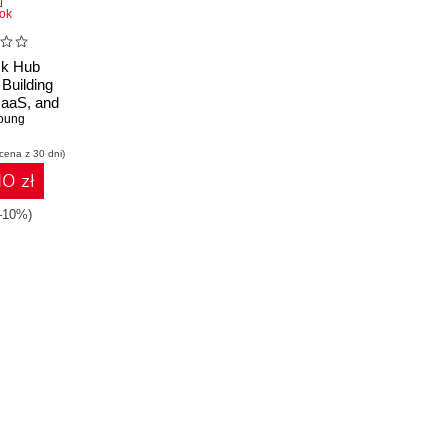
ok
ck Hub
 Building
 IaaS, and
tions
oung
 cena z 30 dni)
10 zł
(-10%)