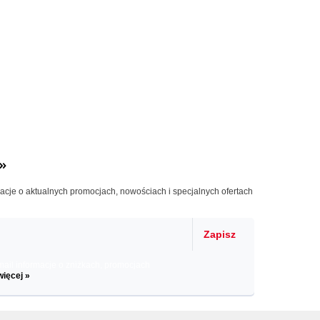
»
macje o aktualnych promocjach, nowościach i specjalnych ofertach
Zapisz
il informacje o zniżkach, promocjach
więcej »