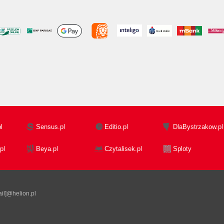
l
Sensus.pl
Editio.pl
DlaBystrzakow.pl
pl
Beya.pl
Czytalisek.pl
Sploty
il]@helion.pl