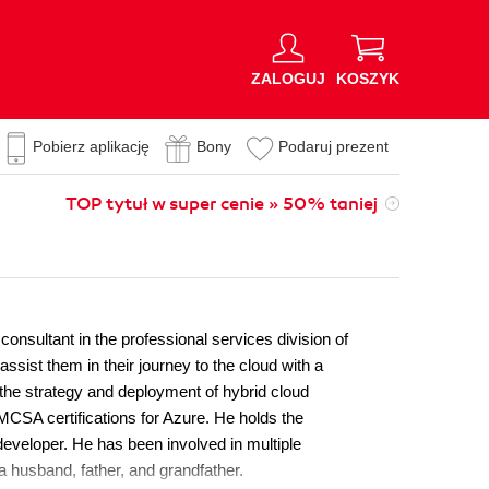
ZALOGUJ
KOSZYK
Pobierz aplikację
Bony
Podaruj prezent
TOP tytuł w super cenie » 50% taniej
consultant in the professional services division of
ist them in their journey to the cloud with a
 the strategy and deployment of hybrid cloud
SA certifications for Azure. He holds the
eveloper. He has been involved in multiple
 husband, father, and grandfather.