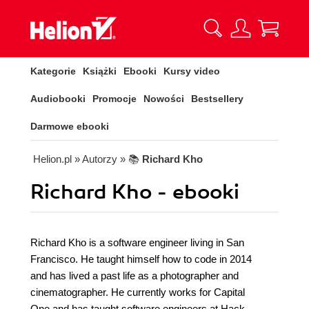
Kategorie
Książki
Ebooki
Kursy video
Audiobooki
Promocje
Nowości
Bestsellery
Darmowe ebooki
Helion.pl
» Autorzy
» 📚
Richard Kho
Richard Kho - ebooki
Richard Kho is a software engineer living in San
Francisco. He taught himself how to code in 2014
and has lived a past life as a photographer and
cinematographer. He currently works for Capital
One and has taught software engineers at Hack