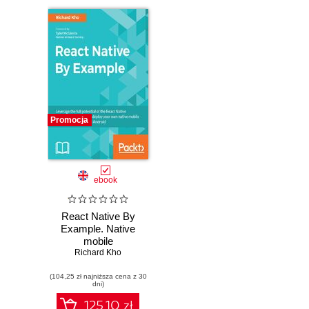
Promocja
ebook
React Native By
Example. Native
mobile
development with
Richard Kho
React
(104,25 zł najniższa cena z 30
dni)
125.10 zł