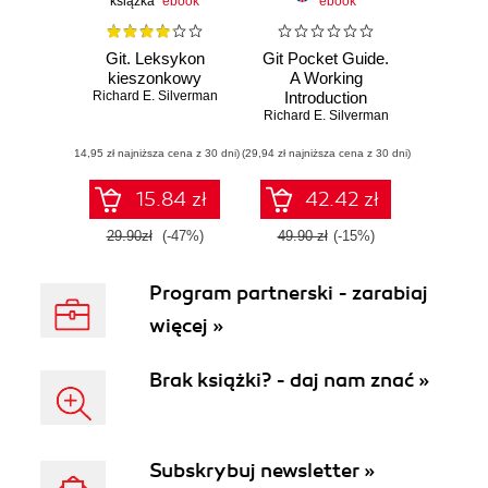
książka
ebook
ebook
Git. Leksykon
Git Pocket Guide.
kieszonkowy
A Working
Richard E. Silverman
Introduction
Richard E. Silverman
(14,95 zł najniższa cena z 30 dni)
(29,94 zł najniższa cena z 30 dni)
15.84 zł
42.42 zł
29.90zł
(-47%)
49.90 zł
(-15%)
Program partnerski - zarabiaj
więcej »
Brak książki? - daj nam znać »
Subskrybuj newsletter »