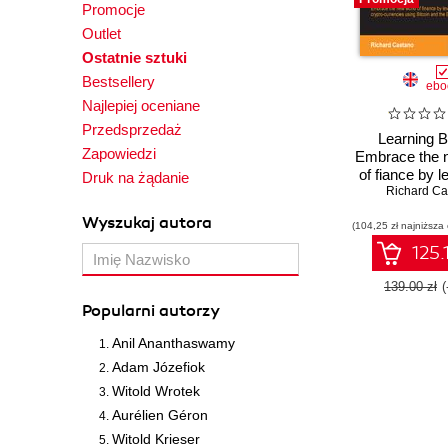
Promocje
Outlet
Ostatnie sztuki
Bestsellery
ebo
Najlepiej oceniane
Przedsprzedaż
Learning Bi
Zapowiedzi
Embrace the 
of fiance by l
Druk na żądanie
the power of
Richard Ca
currencies usi
Wyszukaj autora
(104,25 zł najniższa
and the Blo
125.
139.00 zł
Popularni autorzy
Anil Ananthaswamy
Adam Józefiok
Witold Wrotek
Aurélien Géron
Witold Krieser