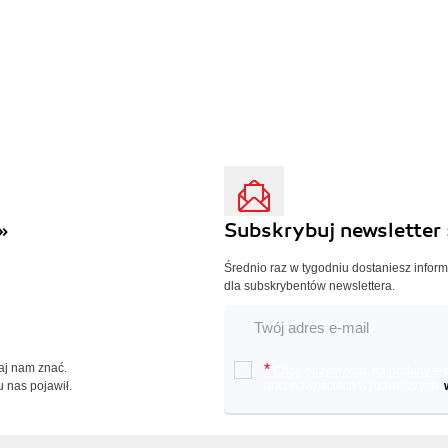
»
Subskrybuj newsletter 
Średnio raz w tygodniu dostaniesz infor
dla subskrybentów newslettera.
Daj nam znać.
*
Chcę otrzymywać na podany e-ma
u nas pojawił.
oraz nowościach wydawniczych.