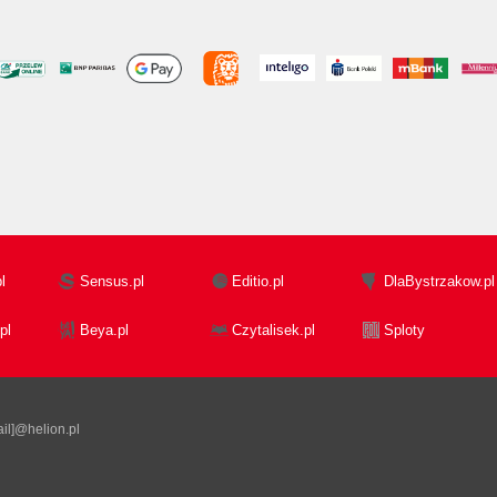
l
Sensus.pl
Editio.pl
DlaBystrzakow.pl
pl
Beya.pl
Czytalisek.pl
Sploty
il]@helion.pl