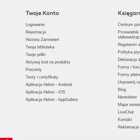
Twoje Konto
Księgar
Logowanie
Centrum po
Rejestracja
Przewodnik 
słabowidząc
Historia Zamówień
Regulamin s
Twoja biblioteka
Polityka pr
Twoje półki
Deklaracja 
Aktywuj kod na produkty
Formy i kos
Prezenty
Formy płatn
Testy i certyfikaty
Usprawnij 
Aplikacja Helion - Android
Blog
Aplikacja Helion - iOS
Newsletter
Aplikacja Helion - AppGallery
Mapa serwi
LiveChat
Kontakt
Reklamacje 