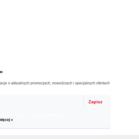
»
macje o aktualnych promocjach, nowościach i specjalnych ofertach
Zapisz
il informacje o zniżkach, promocjach
więcej »