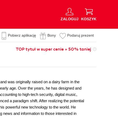
ZALOGUJ
KOSZYK
Pobierz aplikację
Bony
Podaruj prezent
TOP tytuł w super cenie » 50% taniej
and was originally raised on a dairy farm in the
n early age. Over the years, he has designed and
ounting to high-tech security, digital music,
ed a paradigm shift. After realizing the potential
his powerful new technology to the world. He
g news and information to those interested in