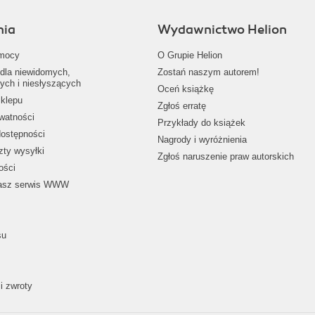
nia
Wydawnictwo Helion
mocy
O Grupie Helion
dla niewidomych,
Zostań naszym autorem!
ych i niesłyszących
Oceń książkę
klepu
Zgłoś erratę
ywatności
Przykłady do książek
dostępności
Nagrody i wyróżnienia
zty wysyłki
Zgłoś naruszenie praw autorskich
ości
nasz serwis WWW
su
i zwroty