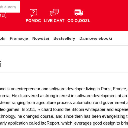
 zł
POMOC
LIVE CHAT
OD O,OOZŁ
oki
Promocje
Nowości
Bestsellery
Darmowe ebooki
i
o is an entrepreneur and software developer living in Paris, France, 
ifornia. He discovered a strong interest in software development at a
tems ranging from agriculture process automation and government acc
eo games. In 2011, Richard found the Bitcoin whitepaper and experienc
echnology, he changed course, and since then has been evangelizing t
rly application called btcReport, which leverages good design to brin