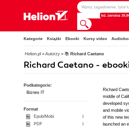
Inż. zwrotna 39,90
Kategorie
Książki
Ebooki
Kursy video
Audiobo
Helion.pl
» Autorzy
» 📚
Richard Caetano
Richard Caetano - ebook
Podkategorie:
Richard Caetan
Biznes IT
middle of Cal
developed sys
Format
and mobile vid
Epub/Mobi
1
of this new t
PDF
launched an ea
1