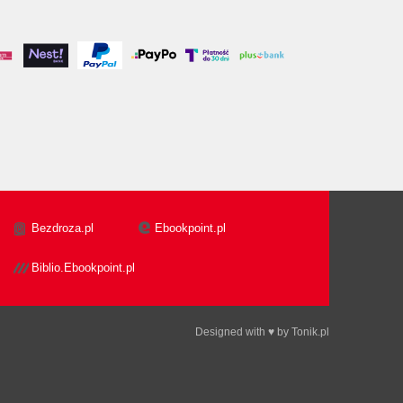
Bezdroza.pl
Ebookpoint.pl
Biblio.Ebookpoint.pl
Designed with ♥ by
Tonik.pl