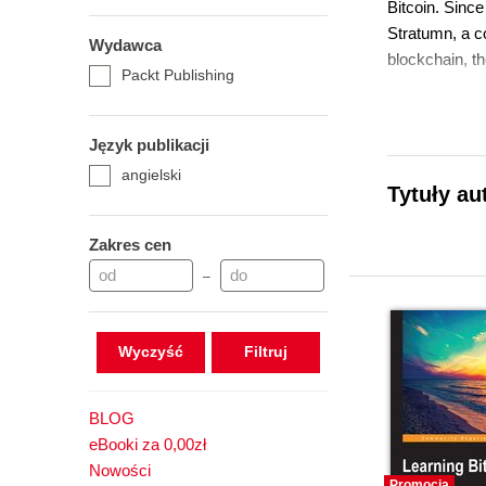
Bitcoin. Sinc
Stratumn, a c
Wydawca
blockchain, th
Packt Publishing
Język publikacji
angielski
Tytuły au
Zakres cen
–
Wyczyść
BLOG
eBooki za 0,00zł
Nowości
Promocja