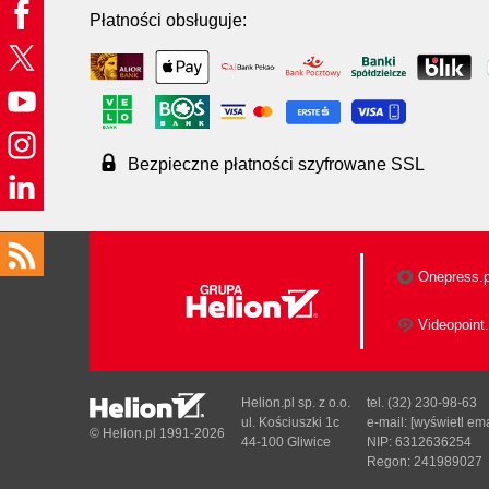
Płatności obsługuje:
Bezpieczne płatności szyfrowane SSL
Onepress.p
Videopoint.
Helion.pl sp. z o.o.
tel. (32) 230-98-63
ul. Kościuszki 1c
e-mail:
[wyświetl ema
© Helion.pl 1991-2026
44-100 Gliwice
NIP: 6312636254
Regon: 241989027