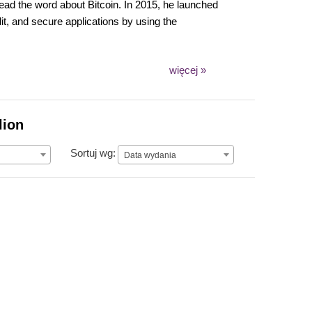
ead the word about Bitcoin. In 2015, he launched
t, and secure applications by using the
więcej »
lion
Data wydania
Sortuj wg:
Data wydania