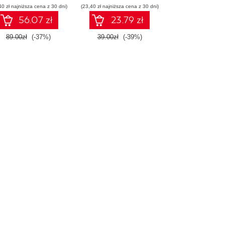
40 zł najniższa cena z 30 dni)
(23,40 zł najniższa cena z 30 dni)
56.07 zł
23.79 zł
89.00zł
(-37%)
39.00zł
(-39%)