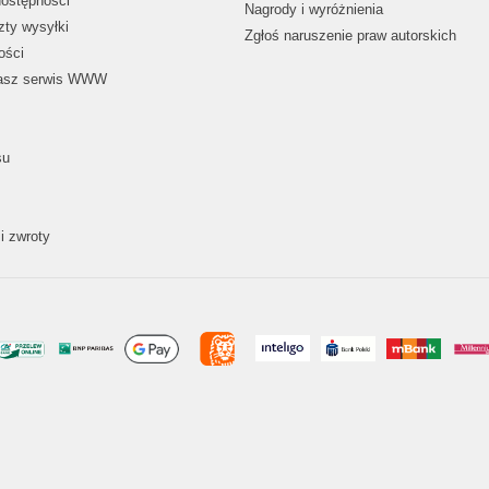
dostępności
Nagrody i wyróżnienia
zty wysyłki
Zgłoś naruszenie praw autorskich
ości
nasz serwis WWW
su
i zwroty