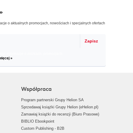
»
macje o aktualnych promocjach, nowościach i specjalnych ofertach
Zapisz
il informacje o zniżkach, promocjach
więcej »
Współpraca
Program partnerski Grupy Helion SA
Sprzedawaj książki Grupy Helion (eHelion.pl)
Zamawiaj książki do recenzji (Biuro Prasowe)
BIBLIO Ebookpoint
Custom Publishing - B2B