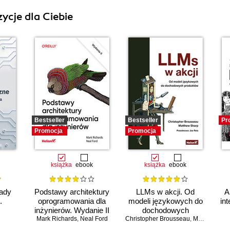
ycje dla Ciebie
Bestseller
Bestseller
Pr
Promocja
Promocja
książka
ebook
książka
ebook
ady
Podstawy architektury
LLMs w akcji. Od
A
.
oprogramowania dla
modeli językowych do
int
inżynierów. Wydanie II
dochodowych
Mark Richards
,
Neal Ford
Christopher Brousseau
produktów
,
Matt Sharp