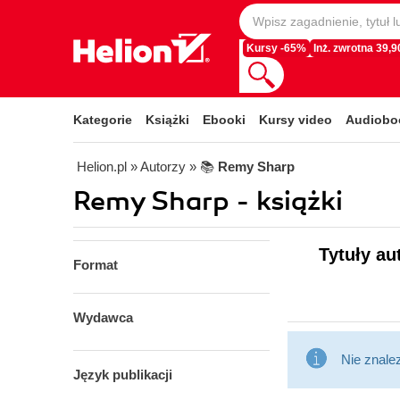
Kursy -65%
Inż. zwrotna 39,90
Kategorie
Książki
Ebooki
Kursy video
Audiobo
Helion.pl
» Autorzy
» 📚
Remy Sharp
Remy Sharp - książki
Tytuły au
Format
Wydawca
Nie znale
Język publikacji