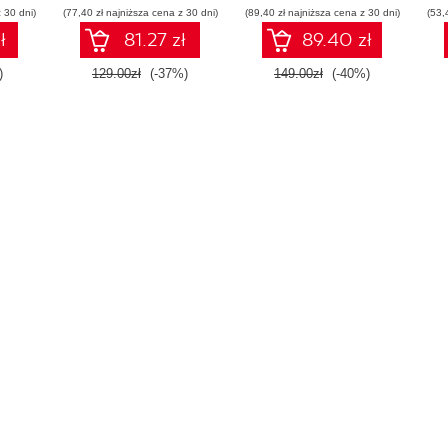
 30 dni)
(77,40 zł najniższa cena z 30 dni)
(89,40 zł najniższa cena z 30 dni)
(53,
ł
81.27 zł
89.40 zł
)
129.00zł
(-37%)
149.00zł
(-40%)