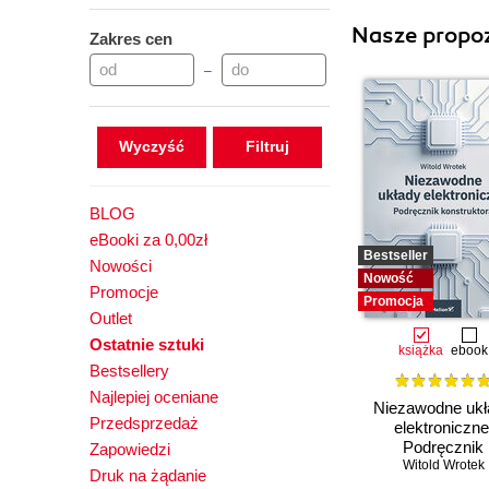
Nasze propoz
Zakres cen
–
Wyczyść
BLOG
eBooki za 0,00zł
Bestseller
Nowości
Nowość
Promocje
Promocja
Outlet
Ostatnie sztuki
książka
ebook
Bestsellery
Najlepiej oceniane
Niezawodne ukł
Przedsprzedaż
elektroniczne
Podręcznik
Zapowiedzi
konstruktora
Witold Wrotek
Druk na żądanie