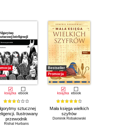
omocja
Bestseller
Promocja
książka
ebook
książka
ebook
lgorytmy sztucznej
Mała księga wielkich
eligencji. Ilustrowany
szyfrów
przewodnik
Dominik Robakowski
Rishal Hurbans