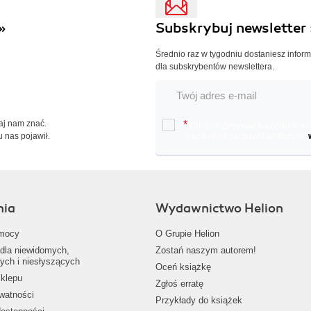
»
Subskrybuj newsletter 
Średnio raz w tygodniu dostaniesz infor
dla subskrybentów newslettera.
Daj nam znać.
*
Chcę otrzymywać na podany e-ma
u nas pojawił.
oraz nowościach wydawniczych.
nia
Wydawnictwo Helion
mocy
O Grupie Helion
dla niewidomych,
Zostań naszym autorem!
ych i niesłyszących
Oceń książkę
klepu
Zgłoś erratę
ywatności
Przykłady do książek