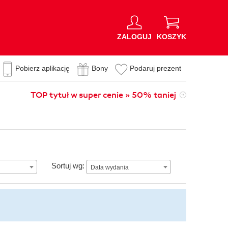
ZALOGUJ
KOSZYK
Pobierz aplikację
Bony
Podaruj prezent
TOP tytuł w super cenie » 50% taniej
Data wydania
Sortuj wg:
Data wydania