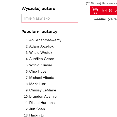
(52,20 zł najniższa cena z
Wyszukaj autora
54.81 z
87.00zł
(-37%
Popularni autorzy
Anil Ananthaswamy
Adam Józefiok
Witold Wrotek
Aurélien Géron
Witold Krieser
Chip Huyen
Michael Albada
Mark Lutz
Chrissy LeMaire
Brandon Abshire
Rishal Hurbans
Jun Shan
Haibin Li