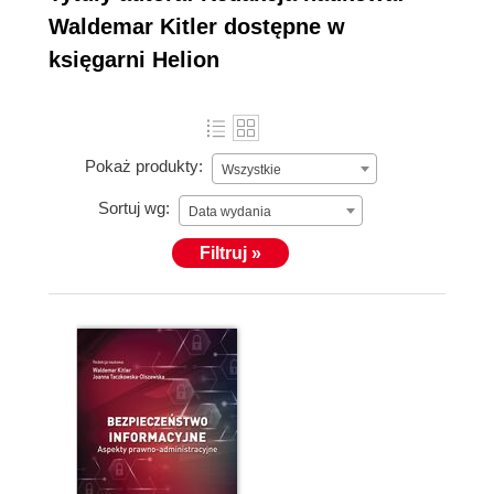
Waldemar Kitler dostępne w
księgarni Helion
Pokaż produkty:
Wszystkie
Sortuj wg:
Data wydania
Filtruj »