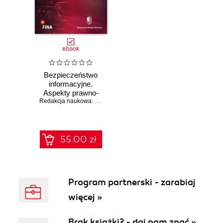
ebook
Bezpieczeństwo
informacyjne.
Aspekty prawno-
administracyjne
Redakcja naukowa: Waldemar Kitler
,
Joanna Taczkowska-Olszews
55.00 zł
Program partnerski - zarabiaj
więcej »
Brak książki? - daj nam znać »