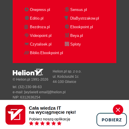
Onepress.pl
Sensus.pl
Editio.pl
DlaBystrzakow.pl
Bezdroza.pl
Ebookpoint.pl
Videopoint.pl
Beya.pl
Czytalisek.pl
Sploty
Biblio.Ebookpoint.pl
Helion.pl sp. z o.o.
ul. Kościuszki 1c
© Helion.pl 1991-2026
44-100 Gliwice
tel. (32) 230-98-63
e-mail:
[wyświetl email]@helion.pl
NIP: 6312636254
Regon: 241989027
Designed with ♥ by
Tonik.pl
Pełna wersja strony »