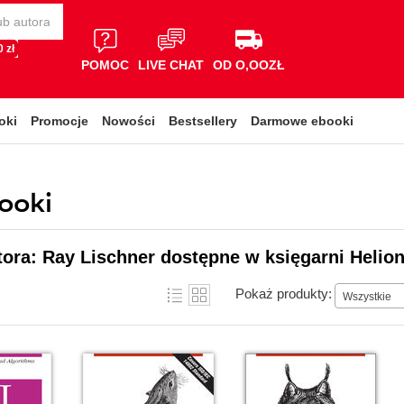
 zł
POMOC
LIVE CHAT
OD O,OOZŁ
oki
Promocje
Nowości
Bestsellery
Darmowe ebooki
booki
tora: Ray Lischner dostępne w księgarni Helio
Pokaż produkty:
Wszystkie