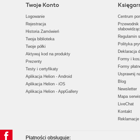
Twoje Konto
Księgar
Logowanie
Centrum po
Rejestracja
Przewodnik 
słabowidząc
Historia Zamówień
Regulamin s
Twoja biblioteka
Polityka pr
Twoje półki
Deklaracja 
Aktywuj kod na produkty
Formy i kos
Prezenty
Formy płatn
Testy i certyfikaty
Usprawnij 
Aplikacja Helion - Android
Blog
Aplikacja Helion - iOS
Newsletter
Aplikacja Helion - AppGallery
Mapa serwi
LiveChat
Kontakt
Reklamacje 
Płatności obsługuje: