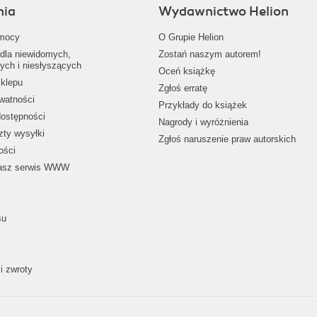
nia
Wydawnictwo Helion
mocy
O Grupie Helion
dla niewidomych,
Zostań naszym autorem!
ych i niesłyszących
Oceń książkę
klepu
Zgłoś erratę
ywatności
Przykłady do książek
dostępności
Nagrody i wyróżnienia
zty wysyłki
Zgłoś naruszenie praw autorskich
ości
nasz serwis WWW
su
i zwroty