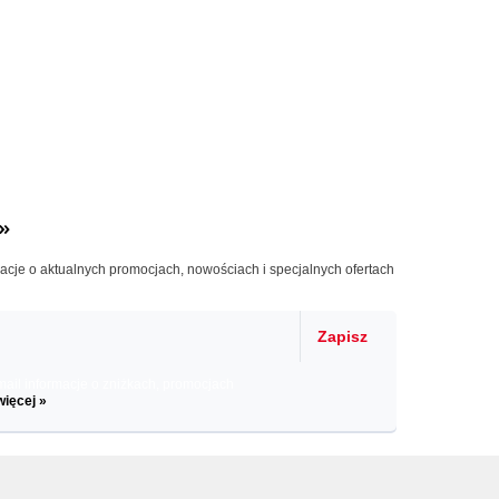
»
macje o aktualnych promocjach, nowościach i specjalnych ofertach
Zapisz
il informacje o zniżkach, promocjach
więcej »