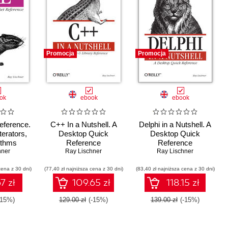
Promocja
Promocja
ok
ebook
ebook
eference.
C++ In a Nutshell. A
Delphi in a Nutshell. A
terators,
Desktop Quick
Desktop Quick
ithms
Reference
Reference
hner
Ray Lischner
Ray Lischner
cena z 30 dni)
(77,40 zł najniższa cena z 30 dni)
(83,40 zł najniższa cena z 30 dni)
7 zł
109.65 zł
118.15 zł
-15%)
129.00 zł
(-15%)
139.00 zł
(-15%)