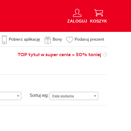
ZALOGUJ
KOSZYK
Pobierz aplikację
Bony
Podaruj prezent
TOP tytuł w super cenie » 50% taniej
n
Data wydania
Sortuj wg:
Data wydania