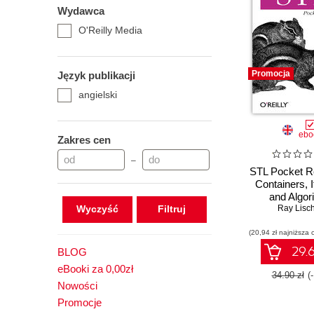
Wydawca
O'Reilly Media
Promocja
Język publikacji
angielski
ebo
Zakres cen
–
STL Pocket R
Containers, I
and Algor
Wyczyść
Ray Lisc
(20,94 zł najniższa 
29.6
BLOG
eBooki za 0,00zł
34.90 zł
(
Nowości
Promocje