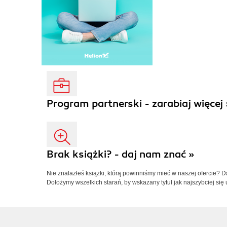
Program partnerski - zarabiaj więcej 
Brak książki? - daj nam znać »
Nie znalazłeś książki, którą powinniśmy mieć w naszej ofercie? 
Dołożymy wszelkich starań, by wskazany tytuł jak najszybciej się 