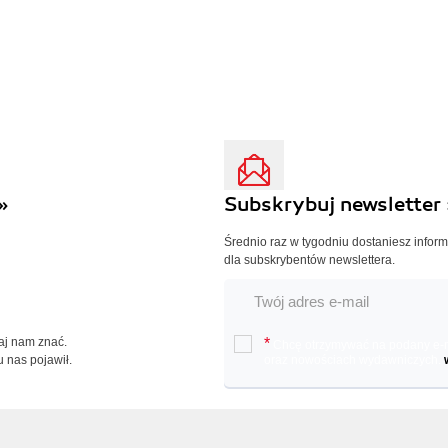
»
Subskrybuj newsletter 
Średnio raz w tygodniu dostaniesz infor
dla subskrybentów newslettera.
Daj nam znać.
*
Chcę otrzymywać na podany e-ma
u nas pojawił.
oraz nowościach wydawniczych.