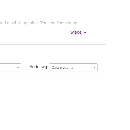
 and a public speaker. You can find him on
więcej »
Data wydania
Sortuj wg:
Data wydania