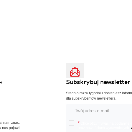
»
Subskrybuj newsletter 
Średnio raz w tygodniu dostaniesz infor
dla subskrybentów newslettera.
Daj nam znać.
*
Chcę otrzymywać na podany e-ma
u nas pojawił.
oraz nowościach wydawniczych.