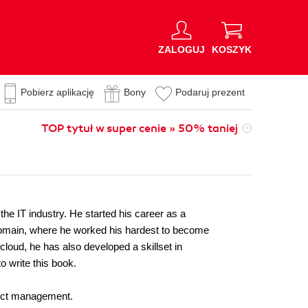
ZALOGUJ
KOSZYK
Pobierz aplikację
Bony
Podaruj prezent
TOP tytuł w super cenie » 50% taniej
the IT industry. He started his career as a
d domain, where he worked his hardest to become
loud, he has also developed a skillset in
 write this book.
ject management.