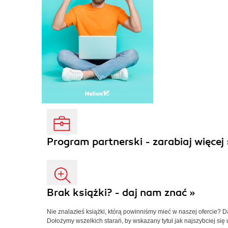
Program partnerski - zarabiaj więcej 
Brak książki? - daj nam znać »
Nie znalazłeś książki, którą powinniśmy mieć w naszej ofercie? 
Dołożymy wszelkich starań, by wskazany tytuł jak najszybciej się 