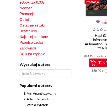
eBooki za 0,00zł
Promocja
Nowości
Promocje
Outlet
ebo
Ostatnie sztuki
Bestsellery
HashiC
Najlepiej oceniane
Infrastru
Przedsprzedaż
Automation Cer
Zapowiedzi
Guide. Pa
Ravi Mis
Terraform A
Druk na żądanie
(104,25 zł najniższa
exam and ma
to scale acr
125.
Wyszukaj autora
Azure, and
Clou
139.00 zł
Popularni autorzy
Anil Ananthaswamy
Adam Józefiok
Witold Wrotek