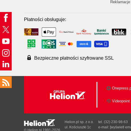
Reklamacje 
Płatności obsługuje:
Bezpieczne płatności szyfrowane SSL
Onepress.p
Videopoint.
Helion.pl sp. z o.o.
tel. (32) 230-98-63
ul. Kościuszki 1c
e-mail:
[wyświetl ema
© Helion.pl 1991-2026