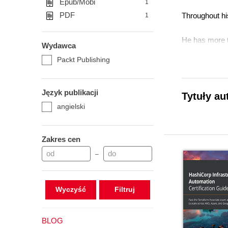
Epub/Mobi
1
PDF
Throughout hi
1
He has more th
Wydawca
LinkedIn as in
Packt Publishing
Język publikacji
Tytuły au
angielski
Zakres cen
–
Wyczyść
BLOG