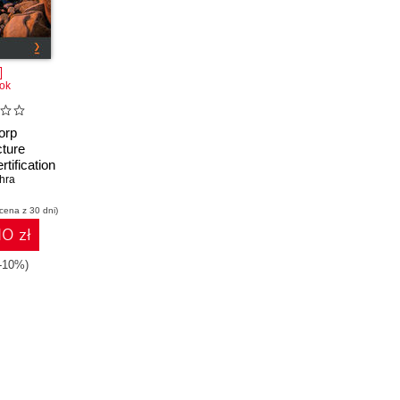
ok
orp
cture
tification
ss the
hra
ssociate
 cena z 30 dni)
nage IaC
oss AWS,
10 zł
 Google
d
(-10%)