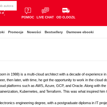
 zł
POMOC
LIVE CHAT
OD O,OOZŁ
oki
Promocje
Nowości
Bestsellery
Darmowe ebooki
orn in 1988) is a multi-cloud architect with a decade of experience in 
er, then later, with time, he got the opportunity to work in the clou
cloud platforms such as AWS, Azure, GCP, and Oracle. Along with the c
inerization, Kubernetes, and Terraform. This was what inspired him to
lectronics engineering degree, with a postgraduate diploma in IT pro