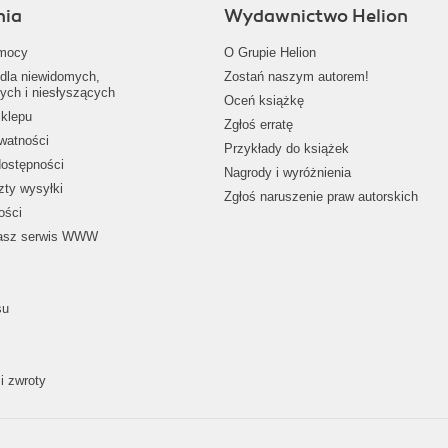
nia
Wydawnictwo Helion
mocy
O Grupie Helion
dla niewidomych,
Zostań naszym autorem!
ych i niesłyszących
Oceń książkę
klepu
Zgłoś erratę
ywatności
Przykłady do książek
dostępności
Nagrody i wyróżnienia
zty wysyłki
Zgłoś naruszenie praw autorskich
ości
nasz serwis WWW
su
i zwroty