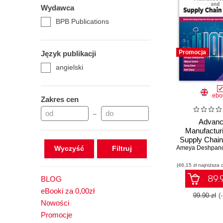
Wydawca
BPB Publications
Promocja
Język publikacji
angielski
ebo
Zakres cen
–
Advan
Manufactur
Supply Chain
Wyczyść
Ameya Deshpan
(46,15 zł najniższa 
89.9
BLOG
eBooki za 0,00zł
99.90 zł
(
Nowości
Promocje