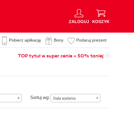
ZALOGUJ
KOSZYK
Pobierz aplikację
Bony
Podaruj prezent
TOP tytuł w super cenie » 50% taniej
Data wydania
Sortuj wg:
Data wydania