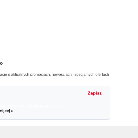
»
macje o aktualnych promocjach, nowościach i specjalnych ofertach
Zapisz
il informacje o zniżkach, promocjach
więcej »