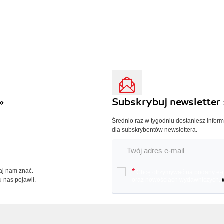
»
Subskrybuj newsletter 
Średnio raz w tygodniu dostaniesz infor
dla subskrybentów newslettera.
Daj nam znać.
*
Chcę otrzymywać na podany e-ma
u nas pojawił.
oraz nowościach wydawniczych.