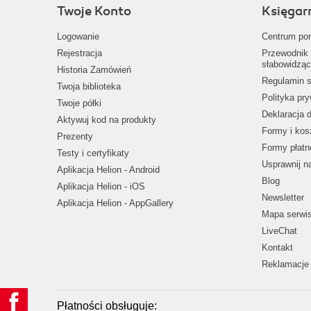
Twoje Konto
Księgar
Logowanie
Centrum po
Rejestracja
Przewodnik 
słabowidząc
Historia Zamówień
Regulamin s
Twoja biblioteka
Polityka pr
Twoje półki
Deklaracja 
Aktywuj kod na produkty
Formy i kos
Prezenty
Formy płatn
Testy i certyfikaty
Usprawnij 
Aplikacja Helion - Android
Blog
Aplikacja Helion - iOS
Newsletter
Aplikacja Helion - AppGallery
Mapa serwi
LiveChat
Kontakt
Reklamacje 
Płatności obsługuje: