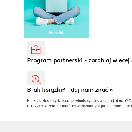
Program partnerski - zarabiaj więcej 
Brak książki? - daj nam znać »
Nie znalazłeś książki, którą powinniśmy mieć w naszej ofercie? 
Dołożymy wszelkich starań, by wskazany tytuł jak najszybciej się 