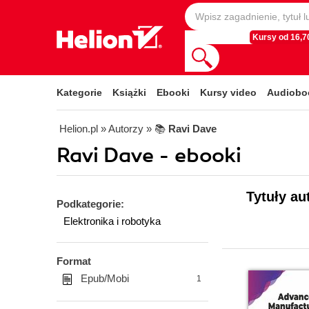
Kursy od 16,70
Kategorie
Książki
Ebooki
Kursy video
Audiobo
Helion.pl
» Autorzy
» 📚
Ravi Dave
Ravi Dave - ebooki
Tytuły au
Podkategorie:
Elektronika i robotyka
Format
Epub/Mobi
1