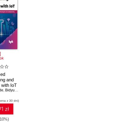
ok
ced
ing and
 with IoT
de
,
Bidyut Sarkar
,
Deep Dave
,
Ravi Dave
cena z 30 dni)
1 zł
-10%)