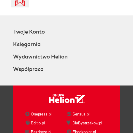
Twoje Konto
Księgarnia
Wydawnictwo Helion
Współpraca
Onepress.pl
Sensus.pl
Editio.pl
DlaBystrzakow.pl
Bezdroza.pl
Ebookpoint.pl