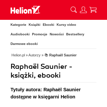
Kategorie
Książki
Ebooki
Kursy video
Audiobooki
Promocje
Nowości
Bestsellery
Darmowe ebooki
Helion.pl
» Autorzy
» 📚
Raphaël Saunier
Raphaël Saunier -
książki, ebooki
Tytuły autora: Raphaël Saunier
dostępne w księgarni Helion