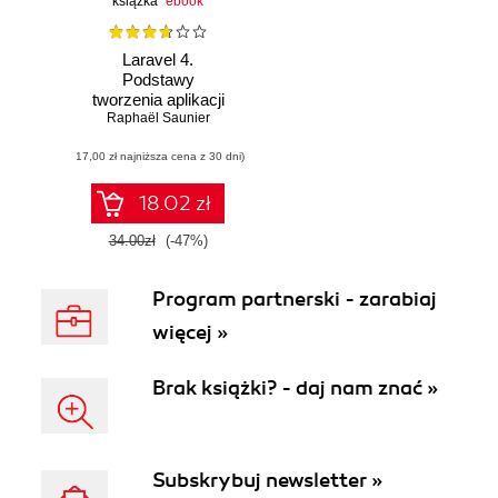
książka
ebook
Laravel 4.
Podstawy
tworzenia aplikacji
Raphaël Saunier
w PHP
(17,00 zł najniższa cena z 30 dni)
18.02 zł
34.00zł
(-47%)
Program partnerski - zarabiaj
więcej »
Brak książki? - daj nam znać »
Subskrybuj newsletter »