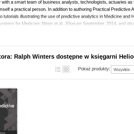
y with a smart team of business analysts, technologists, actuaries as 
self a practical person. In addition to authoring Practical Predictive 
o tutorials illustrating the use of predictive analytics in Medicine and
ystems for Medicine: Miner et al., Elsevier September, 2014, and als
tabases, at the 2013 11th Annual Text and Social Analytics Summit 
ng wife Katherine, amazing daughters Claire and Anna, and his four-l
. Ralph's web site can be found at ralphwinters.com
tora: Ralph Winters dostępne w księgarni Heli
Pokaż produkty:
Wszystkie