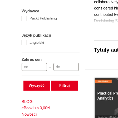
collaborativel
considered him
Wydawca
contributed tw
Packt Publishing
Decisioning S
Relational Da
with his lovi
Język publikacji
unpredictable
angielski
Tytuły au
Zakres cen
–
Wyczyść
BLOG
eBooki za 0,00zł
Nowości