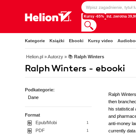
Kursy -65%
Inż. zwrotna 39,90
Kategorie
Książki
Ebooki
Kursy video
Audiobo
Helion.pl
» Autorzy
» 📚
Ralph Winters
Ralph Winters - ebooki
Podkategorie:
Ralph Winters
Dane
then branched 
his statistica
Format
and pharmaceu
Epub/Mobi
1
anti-money la
PDF
currently dat
1