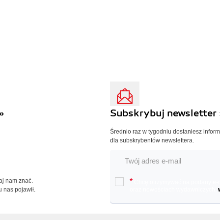
»
Subskrybuj newsletter 
Średnio raz w tygodniu dostaniesz infor
dla subskrybentów newslettera.
Daj nam znać.
*
Chcę otrzymywać na podany e-ma
u nas pojawił.
oraz nowościach wydawniczych.