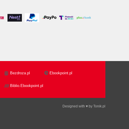
Bezdroza.pl
Ebookpoint.pl
Biblio.Ebookpoint.pl
Designed with ♥ by
Tonik.pl