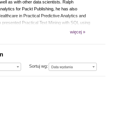
well as with other data scientists. Ralph
Analytics for Packt Publishing, he has also
 Healthcare in Practical Predictive Analytics and
o presented Practical Text Mining with SQL using
in Cambridge, MA. Ralph resides in New Jersey
więcej »
egged friends, Bubba and Phoebe, who can be
on
Data wydania
Sortuj wg:
Data wydania