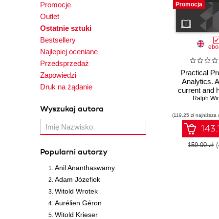
Promocje
Promocja
Outlet
Ostatnie sztuki
Bestsellery
ebo
Najlepiej oceniane
Przedsprzedaż
Practical Pr
Zapowiedzi
Analytics. 
Druk na żądanie
current and h
data to predi
Ralph Win
trends using 
Wyszukaj autora
(119,25 zł najniższa 
and mo
143.
159.00 zł
Popularni autorzy
Anil Ananthaswamy
Adam Józefiok
Witold Wrotek
Aurélien Géron
Witold Krieser