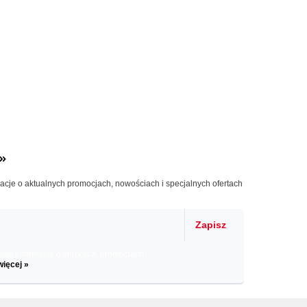
»
macje o aktualnych promocjach, nowościach i specjalnych ofertach
Zapisz
il informacje o zniżkach, promocjach
więcej »