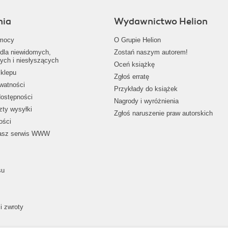
nia
Wydawnictwo Helion
mocy
O Grupie Helion
dla niewidomych,
Zostań naszym autorem!
ych i niesłyszących
Oceń książkę
klepu
Zgłoś erratę
ywatności
Przykłady do książek
dostępności
Nagrody i wyróżnienia
zty wysyłki
Zgłoś naruszenie praw autorskich
ości
nasz serwis WWW
su
i zwroty