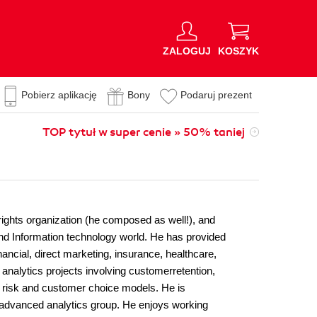
ZALOGUJ
KOSZYK
Pobierz aplikację
Bony
Podaruj prezent
TOP tytuł w super cenie » 50% taniej
rights organization (he composed as well!), and
 and Information technology world. He has provided
nancial, direct marketing, insurance, healthcare,
analytics projects involving customerretention,
e risk and customer choice models. He is
d advanced analytics group. He enjoys working