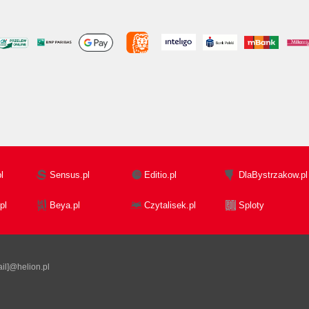
l
Sensus.pl
Editio.pl
DlaBystrzakow.pl
pl
Beya.pl
Czytalisek.pl
Sploty
il]@helion.pl