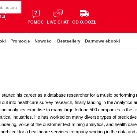
 zł
POMOC
LIVE CHAT
OD O,OOZŁ
oki
Promocje
Nowości
Bestsellery
Darmowe ebooki
 started his career as a database researcher for a music performing 
out into healthcare survey research, finally landing in the Analytics
l and analytics expertise to many large fortune 500 companies in the fi
tical industries. He has worked on many diverse types of predictive 
undering, voice of the customer text mining analytics, and health car
a architect for a healthcare services company working in the data an