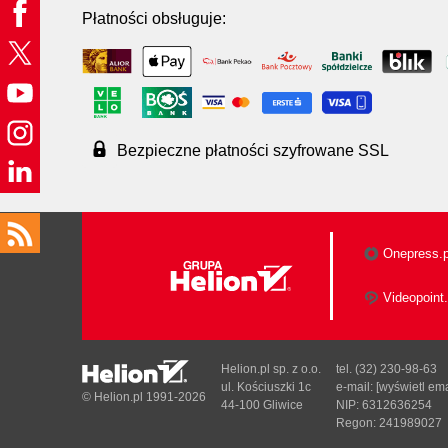
Płatności obsługuje:
Bezpieczne płatności szyfrowane SSL
Onepress.p
Videopoint.
Helion.pl sp. z o.o.
tel. (32) 230-98-63
ul. Kościuszki 1c
e-mail:
[wyświetl ema
© Helion.pl 1991-2026
44-100 Gliwice
NIP: 6312636254
Regon: 241989027