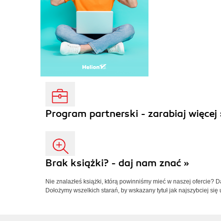
Program partnerski - zarabiaj więcej 
Brak książki? - daj nam znać »
Nie znalazłeś książki, którą powinniśmy mieć w naszej ofercie? 
Dołożymy wszelkich starań, by wskazany tytuł jak najszybciej się 