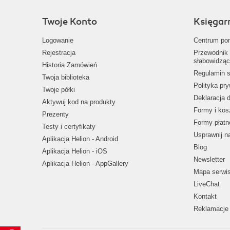
Twoje Konto
Księgar
Logowanie
Centrum po
Rejestracja
Przewodnik 
słabowidząc
Historia Zamówień
Regulamin s
Twoja biblioteka
Polityka pr
Twoje półki
Deklaracja 
Aktywuj kod na produkty
Formy i kos
Prezenty
Formy płatn
Testy i certyfikaty
Usprawnij 
Aplikacja Helion - Android
Blog
Aplikacja Helion - iOS
Newsletter
Aplikacja Helion - AppGallery
Mapa serwi
LiveChat
Kontakt
Reklamacje 