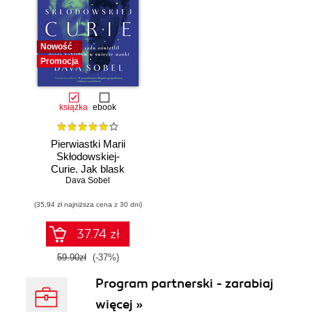
Nowość
Promocja
książka
ebook
Pierwiastki Marii
Skłodowskiej-
Curie. Jak blask
radu oświetlił drogę
Dava Sobel
kobietom w
(35,94 zł najniższa cena z 30 dni)
świecie nauki
37.74 zł
59.90zł
(-37%)
Program partnerski - zarabiaj
więcej »