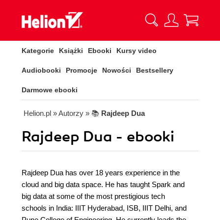
Kategorie
Książki
Ebooki
Kursy video
Audiobooki
Promocje
Nowości
Bestsellery
Darmowe ebooki
Helion.pl
» Autorzy
» 📚
Rajdeep Dua
Rajdeep Dua - ebooki
Rajdeep Dua has over 18 years experience in the
cloud and big data space. He has taught Spark and
big data at some of the most prestigious tech
schools in India: IIIT Hyderabad, ISB, IIIT Delhi, and
Pune College of Engineering. He currently leads the