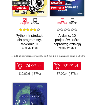
Bestseller
Nowość
Promocja
Promocja
książka
ebook
książka
ebook
Python. Instrukcje
Arduino. 10
dla programisty.
projektów, które
Wydanie III
naprawdę działają
Eric Matthes
Witold Wrotek
(71,40 zł najniższa cena z 30 dni)
(34,20 zł najniższa cena z 30 dni)
74.97 zł
35.91 zł
119.00zł
(-37%)
57.00zł
(-37%)