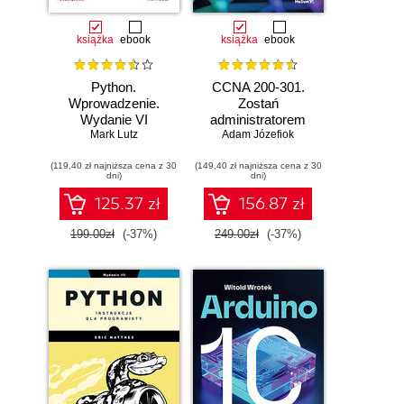
książka
ebook
książka
ebook
Python.
CCNA 200-301.
Wprowadzenie.
Zostań
Wydanie VI
administratorem
Mark Lutz
Adam Józefiok
sieci
komputerowych
(119,40 zł najniższa cena z 30
(149,40 zł najniższa cena z 30
Cisco. Wydanie II
dni)
dni)
125.37 zł
156.87 zł
199.00zł
(-37%)
249.00zł
(-37%)