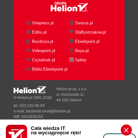
Onepress.pl
Sensus.pl
Editio.pl
DlaBystrzakow.pl
Bezdroza.pl
Ebookpoint.pl
Videopoint.pl
Beya.pl
Czytalisek.pl
Sploty
Biblio.Ebookpoint.pl
Helion.pl sp. z o.o.
ul. Kościuszki 1c
© Helion.pl 1991-2026
44-100 Gliwice
tel. (32) 230-98-63
e-mail:
[wyświetl email]@helion.pl
NIP: 6312636254
Regon: 241989027
Designed with ♥ by
Tonik.pl