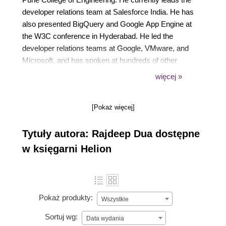
developer relations team at Salesforce India. He has
also presented BigQuery and Google App Engine at
the W3C conference in Hyderabad. He led the
developer relations teams at Google, VMware, and
Microsoft, and has spoken at hundreds of other
conferences on the cloud. Some of the other
więcej »
references to his work can be seen at Your Story
and on ACM digital library. His contributions to the
[Pokaż więcej]
open source community relate to Docker,
Kubernetes, Android, OpenStack, and Cloud
Tytuły autora: Rajdeep Dua dostępne
Foundry.
w księgarni Helion
Pokaż produkty:
Wszystkie
Sortuj wg:
Data wydania