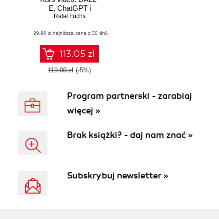
E, ChatGPT i
Rafał Fuchs
tworzenie
własnych aplikacji
(29,90 zł najniższa cena z 30 dni)
113.05 zł
119.00 zł
(-5%)
Program partnerski - zarabiaj
więcej »
Brak książki? - daj nam znać »
Subskrybuj newsletter »