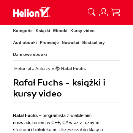
Kategorie
Książki
Ebooki
Kursy video
Audiobooki
Promocje
Nowości
Bestsellery
Darmowe ebooki
Helion.pl
» Autorzy
» 📚
Rafał Fuchs
Rafał Fuchs - książki i
kursy video
Rafał Fuchs
– programista z wieloletnim
doświadczeniem w C++, C# wraz z różnymi
silnikami i bibliotekami. Uczęszczał do klasy o