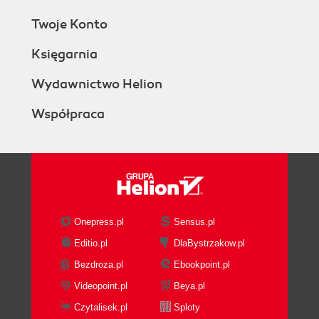
Twoje Konto
Księgarnia
Wydawnictwo Helion
Współpraca
Onepress.pl
Sensus.pl
Editio.pl
DlaBystrzakow.pl
Bezdroza.pl
Ebookpoint.pl
Videopoint.pl
Beya.pl
Czytalisek.pl
Sploty