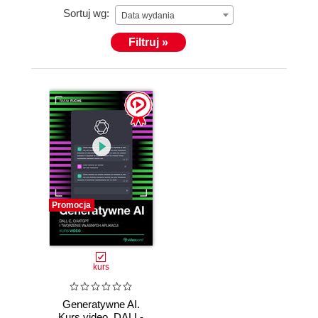
Sortuj wg:
Data wydania
Filtruj »
Promocja
kurs
Generatywne AI.
Kurs video. DALL-