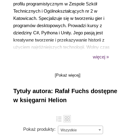
profilu programistycznym w Zespole Szkół
Technicznych i Ogólnokształcących nr 2 w
Katowicach. Specjalizuje się w tworzeniu gier i
programów desktopowych. Prowadzi kursy z
dziedziny C#, Pythona i Unity. Jego pasją jest
kreatywne tworzenie i przekazywanie historii z
użyciem najróżniejszych technologii. Wolny czas
spędza, ćwicząc karate i jeżdżąc rowerem po
więcej »
Polsce. Interesuje się nowinkami ze świata IT, ale
również psychologią, której uczy się samodzielnie,
[Pokaż więcej]
korzystając z różnych źródeł.
Nauczmy się korzystać z narzędzi, by
Tytuły autora: Rafał Fuchs dostępne
nie próbować wbijać gwoździa młotem
w księgarni Helion
udarowym, a odkręcać śrubkę
młotkiem, ponieważ nawet najlepsze
narzędzie jest niczym bez osoby
operującej.
Pokaż produkty:
Wszystkie