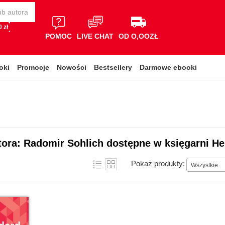
 zł
POMOC
LIVE CHAT
OD O,OOZŁ
oki
Promocje
Nowości
Bestsellery
Darmowe ebooki
tora: Radomir Sohlich dostępne w księgarni He
Pokaż produkty:
Wszystkie