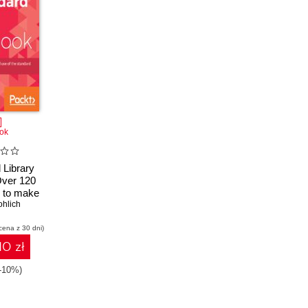
ok
 Library
ver 120
s to make
e standard
hlich
onents in
cena z 30 dni)
g
10 zł
(-10%)