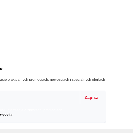
»
macje o aktualnych promocjach, nowościach i specjalnych ofertach
Zapisz
il informacje o zniżkach, promocjach
więcej »