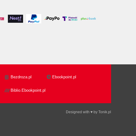
Bezdroza.pl
Ebookpoint.pl
Biblio.Ebookpoint.pl
Designed with ♥ by
Tonik.pl