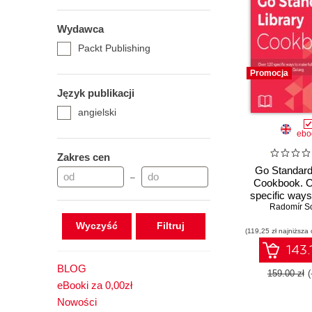
Wydawca
Packt Publishing
Promocja
Język publikacji
angielski
ebo
Zakres cen
Go Standard
–
Cookbook. O
specific way
full use of th
Radomír So
library comp
Wyczyść
(119,25 zł najniższa 
Golan
143.
BLOG
159.00 zł
eBooki za 0,00zł
Nowości