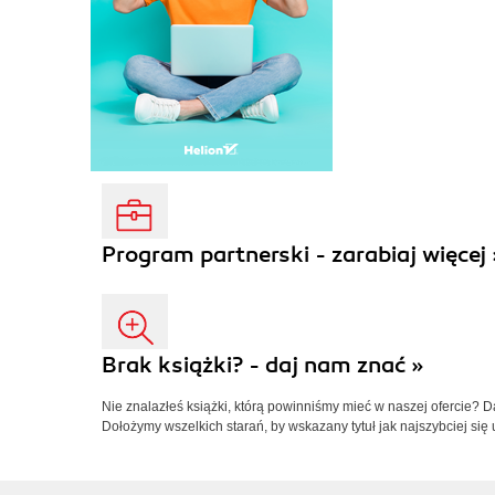
Program partnerski - zarabiaj więcej 
Brak książki? - daj nam znać »
Nie znalazłeś książki, którą powinniśmy mieć w naszej ofercie? 
Dołożymy wszelkich starań, by wskazany tytuł jak najszybciej się 