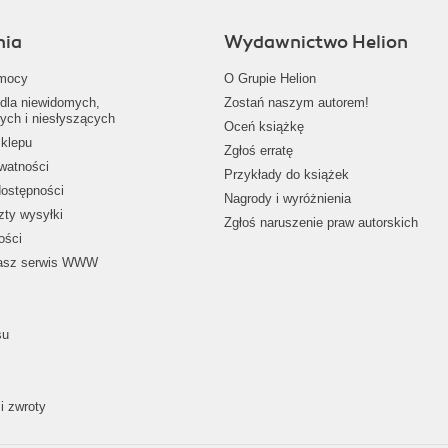
nia
Wydawnictwo Helion
mocy
O Grupie Helion
dla niewidomych,
Zostań naszym autorem!
ych i niesłyszących
Oceń książkę
klepu
Zgłoś erratę
ywatności
Przykłady do książek
dostępności
Nagrody i wyróżnienia
zty wysyłki
Zgłoś naruszenie praw autorskich
ości
nasz serwis WWW
su
i zwroty