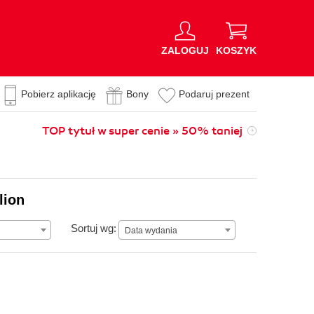
ZALOGUJ
KOSZYK
Pobierz aplikację
Bony
Podaruj prezent
TOP tytuł w super cenie » 50% taniej
lion
Data wydania
Sortuj wg:
Data wydania