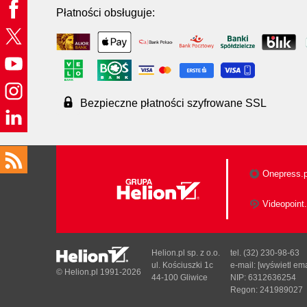
Płatności obsługuje:
Bezpieczne płatności szyfrowane SSL
Onepress.p
Videopoint.
Helion.pl sp. z o.o.
tel. (32) 230-98-63
ul. Kościuszki 1c
e-mail:
[wyświetl ema
© Helion.pl 1991-2026
44-100 Gliwice
NIP: 6312636254
Regon: 241989027