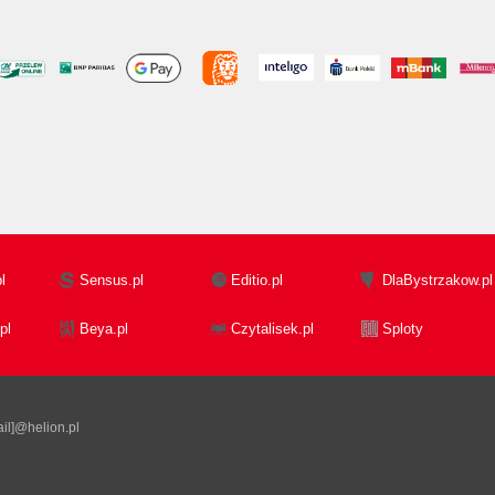
l
Sensus.pl
Editio.pl
DlaBystrzakow.pl
pl
Beya.pl
Czytalisek.pl
Sploty
il]@helion.pl