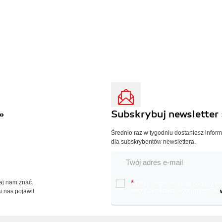
»
Subskrybuj newsletter 
Średnio raz w tygodniu dostaniesz infor
dla subskrybentów newslettera.
Daj nam znać.
*
Chcę otrzymywać na podany e-ma
u nas pojawił.
oraz nowościach wydawniczych.