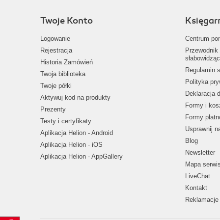
Twoje Konto
Księgar
Logowanie
Centrum po
Rejestracja
Przewodnik 
słabowidząc
Historia Zamówień
Regulamin s
Twoja biblioteka
Polityka pr
Twoje półki
Deklaracja 
Aktywuj kod na produkty
Formy i kos
Prezenty
Formy płatn
Testy i certyfikaty
Usprawnij 
Aplikacja Helion - Android
Blog
Aplikacja Helion - iOS
Newsletter
Aplikacja Helion - AppGallery
Mapa serwi
LiveChat
Kontakt
Reklamacje 