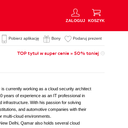
ZALOGUJ
KOSZYK
Pobierz aplikację
Bony
Podaruj prezent
TOP tytuł w super cenie » 50% taniej
s currently working as a cloud security architect
10 years of experience as an IT professional in
d infrastructure. With his passion for solving
titutions, and automotive companies with their
or multi-cloud environments.
, New Delhi, Qamar also holds several cloud