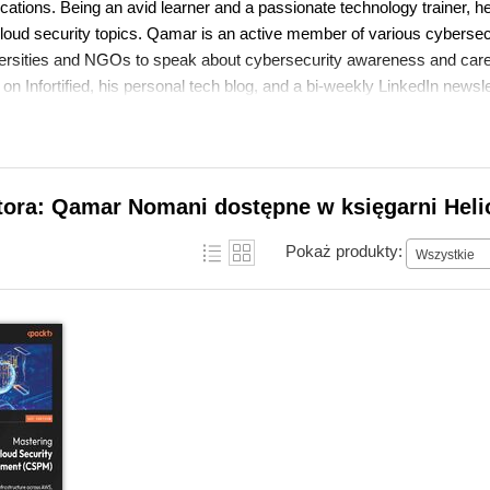
fications. Being an avid learner and a passionate technology trainer, 
cloud security topics. Qamar is an active member of various cyberse
iversities and NGOs to speak about cybersecurity awareness and caree
s on Infortified, his personal tech blog, and a bi-weekly LinkedIn newsle
utora: Qamar Nomani dostępne w księgarni Heli
Pokaż produkty:
Wszystkie