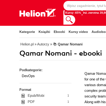
Kursy -65%
Inż. zwrotna 39,90
Kategorie
Książki
Ebooki
Kursy video
Audiobo
Helion.pl
» Autorzy
» 📚
Qamar Nomani
Qamar Nomani - ebooki
Podkategorie:
Qamar Nomani 
DevOps
for one of the
various domain
Format
complex probl
Epub/Mobi
1
security teams
PDF
Along with hi
1