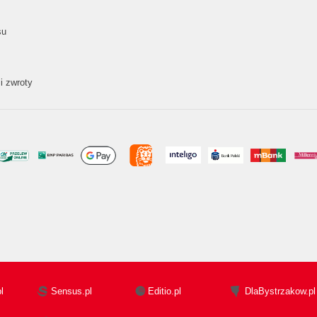
su
i zwroty
l
Sensus.pl
Editio.pl
DlaBystrzakow.pl