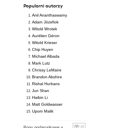
Popularni autorzy
Anil Ananthaswamy
Adam Józefiok
Witold Wrotek
Aurélien Géron
Witold Krieser
Chip Huyen
Michael Albada
Mark Lutz
Chrissy LeMaire
Brandon Abshire
Rishal Hurbans
Jun Shan
Haibin Li
Matt Goldwasser
Upom Malik
Bony podarunkowe »