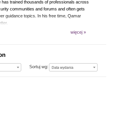
he has trained thousands of professionals across
curity communities and forums and often gets
r guidance topics. In his free time, Qamar
tter.
więcej »
on
Data wydania
Sortuj wg:
Data wydania