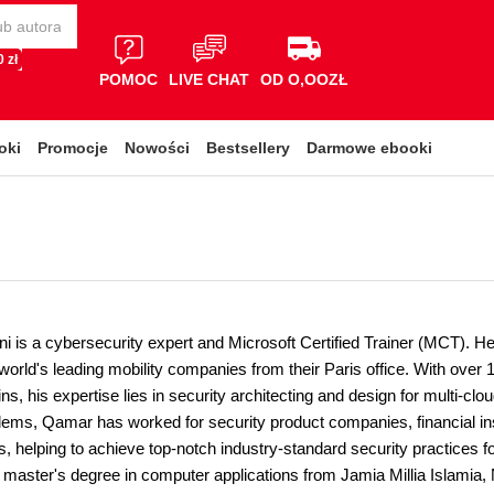
 zł
POMOC
LIVE CHAT
OD O,OOZŁ
oki
Promocje
Nowości
Bestsellery
Darmowe ebooki
is a cybersecurity expert and Microsoft Certified Trainer (MCT). He i
 world's leading mobility companies from their Paris office. With over 
s, his expertise lies in security architecting and design for multi-clou
ems, Qamar has worked for security product companies, financial ins
, helping to achieve top-notch industry-standard security practices f
s master's degree in computer applications from Jamia Millia Islamia