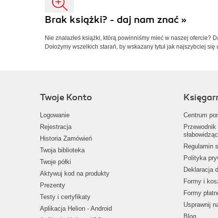
Brak książki? - daj nam znać »
Nie znalazłeś książki, którą powinniśmy mieć w naszej ofercie? 
Dołożymy wszelkich starań, by wskazany tytuł jak najszybciej się 
Twoje Konto
Księgar
Logowanie
Centrum po
Rejestracja
Przewodnik 
słabowidząc
Historia Zamówień
Regulamin s
Twoja biblioteka
Polityka pr
Twoje półki
Deklaracja 
Aktywuj kod na produkty
Formy i kos
Prezenty
Formy płatn
Testy i certyfikaty
Usprawnij 
Aplikacja Helion - Android
Blog