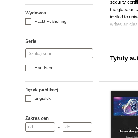
security certi
the globe on 
Wydawca
invited to un
Packt Publishing
writes article
Serie
Tytuły a
Hands-on
Język publikacji
angielski
Zakres cen
–