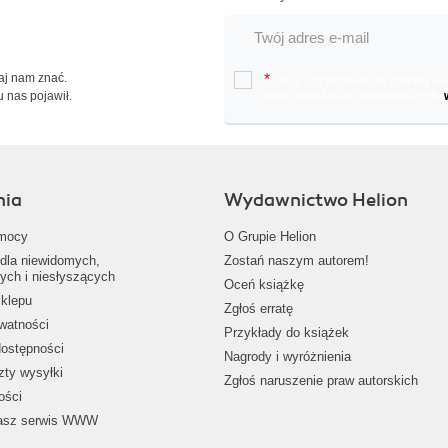
Daj nam znać.
*
Chcę otrzymywać na podany e-ma
u nas pojawił.
oraz nowościach wydawniczych.
nia
Wydawnictwo Helion
mocy
O Grupie Helion
dla niewidomych,
Zostań naszym autorem!
ych i niesłyszących
Oceń książkę
klepu
Zgłoś erratę
ywatności
Przykłady do książek
dostępności
Nagrody i wyróżnienia
zty wysyłki
Zgłoś naruszenie praw autorskich
ości
nasz serwis WWW