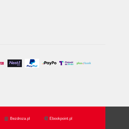
Bezdroza.pl
Ebookpoint.pl