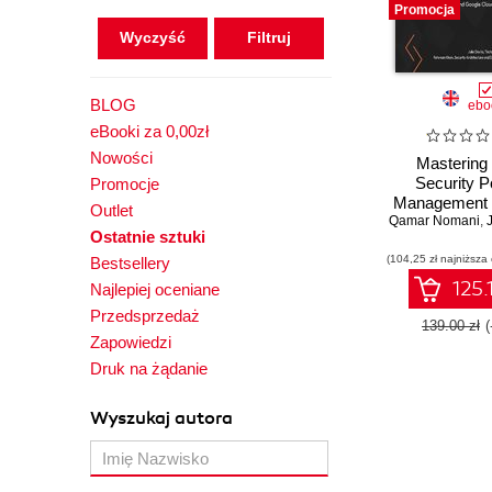
Promocja
Wyczyść
BLOG
ebo
eBooki za 0,00zł
Nowości
Mastering
Security P
Promocje
Management
Outlet
Qamar Nomani
Secure mult
,
J
Ostatnie sztuki
infrastructu
(104,25 zł najniższa
AWS, Azur
Bestsellery
Google Clou
125.
Najlepiej oceniane
proven tec
Przedsprzedaż
139.00 zł
Zapowiedzi
Druk na żądanie
Wyszukaj autora