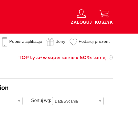
ZALOGUJ
KOSZYK
Pobierz aplikację
Bony
Podaruj prezent
TOP tytuł w super cenie » 50% taniej
ion
Data wydania
Sortuj wg:
Data wydania