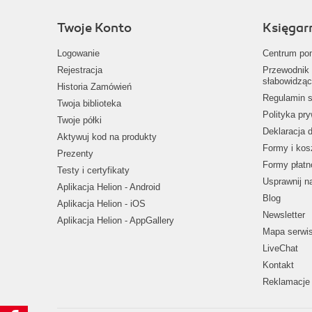
Twoje Konto
Księgar
Logowanie
Centrum po
Rejestracja
Przewodnik 
słabowidząc
Historia Zamówień
Regulamin s
Twoja biblioteka
Polityka pr
Twoje półki
Deklaracja 
Aktywuj kod na produkty
Formy i kos
Prezenty
Formy płatn
Testy i certyfikaty
Usprawnij 
Aplikacja Helion - Android
Blog
Aplikacja Helion - iOS
Newsletter
Aplikacja Helion - AppGallery
Mapa serwi
LiveChat
Kontakt
Reklamacje 