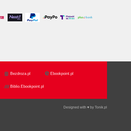
Bezdroza.pl
Ebookpoint.pl
Biblio.Ebookpoint.pl
Designed with ♥ by
Tonik.pl