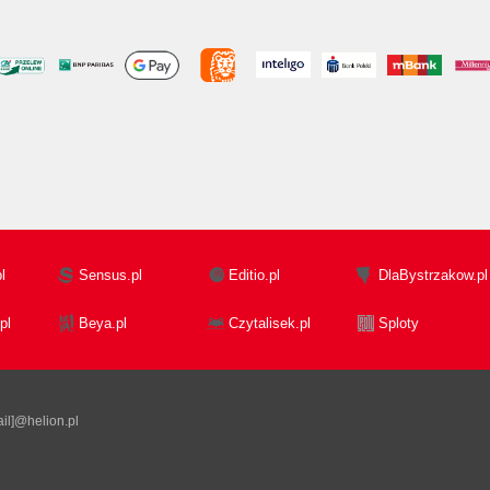
l
Sensus.pl
Editio.pl
DlaBystrzakow.pl
pl
Beya.pl
Czytalisek.pl
Sploty
il]@helion.pl