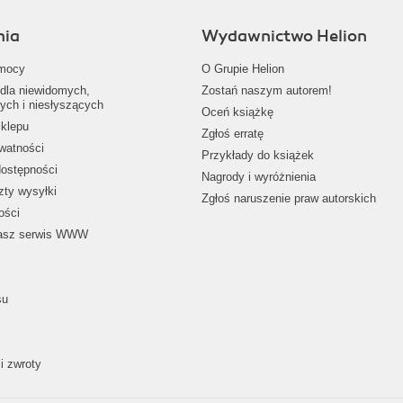
nia
Wydawnictwo Helion
mocy
O Grupie Helion
dla niewidomych,
Zostań naszym autorem!
ych i niesłyszących
Oceń książkę
klepu
Zgłoś erratę
ywatności
Przykłady do książek
dostępności
Nagrody i wyróżnienia
zty wysyłki
Zgłoś naruszenie praw autorskich
ości
nasz serwis WWW
su
i zwroty