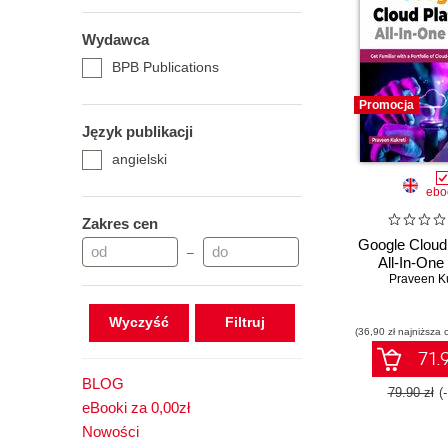
Wydawca
BPB Publications
Promocja
Język publikacji
angielski
ebo
Zakres cen
Google Cloud
–
All-In-One
Praveen Ku
Wyczyść
(36,90 zł najniższa 
71.9
BLOG
79.90 zł
(
eBooki za 0,00zł
Nowości