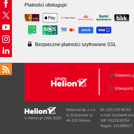
Płatności obsługuje:
Bezpieczne płatności szyfrowane SSL
Onepress.p
Videopoint.
Helion.pl sp. z o.o.
tel. (32) 230-98-63
ul. Kościuszki 1c
e-mail:
[wyświetl ema
© Helion.pl 1991-2026
44-100 Gliwice
NIP: 6312636254
Regon: 241989027