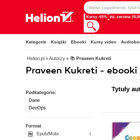
Kursy -65%
Inż. zwrotna 39,90
Kategorie
Książki
Ebooki
Kursy video
Audiobo
Helion.pl
» Autorzy
» 📚
Praveen Kukreti
Praveen Kukreti - ebooki
Tytuły au
Podkategorie:
Dane
DevOps
Format
Epub/Mobi
1