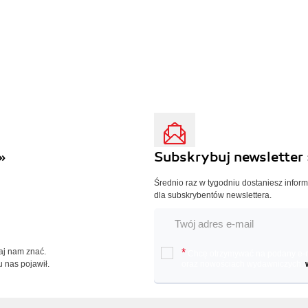
»
Subskrybuj newsletter 
Średnio raz w tygodniu dostaniesz infor
dla subskrybentów newslettera.
Daj nam znać.
*
Chcę otrzymywać na podany e-ma
u nas pojawił.
oraz nowościach wydawniczych.