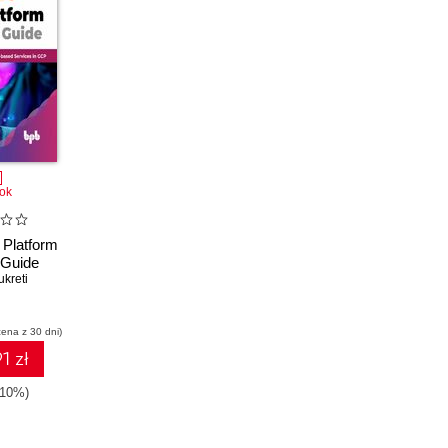
ok
 Platform
 Guide
kreti
cena z 30 dni)
1 zł
-10%)