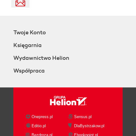
Twoje Konto
Księgarnia
Wydawnictwo Helion
Współpraca
Onepress.pl
Sensus.pl
Editio.pl
DlaBystrzakow.pl
Bezdroza.pl
Ebookpoint.pl