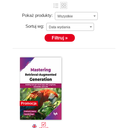
Pokaż produkty:
Wszystkie
Sortuj wg:
Data wydania
Filtruj »
Promocja