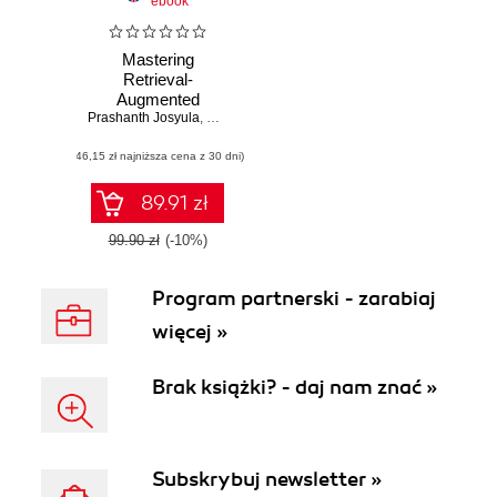
ebook
Mastering
Retrieval-
Augmented
Prashanth Josyula
Generation
,
Karanbir Singh
(46,15 zł najniższa cena z 30 dni)
89.91 zł
99.90 zł
(-10%)
Program partnerski - zarabiaj
więcej »
Brak książki? - daj nam znać »
Subskrybuj newsletter »