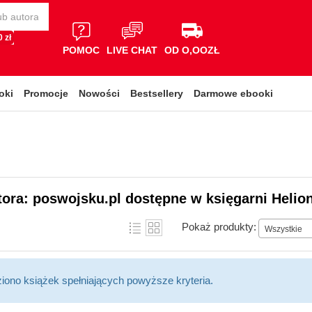
 zł
POMOC
LIVE CHAT
OD O,OOZŁ
oki
Promocje
Nowości
Bestsellery
Darmowe ebooki
tora: poswojsku.pl dostępne w księgarni Helio
Pokaż produkty:
Wszystkie
ziono książek spełniających powyższe kryteria.