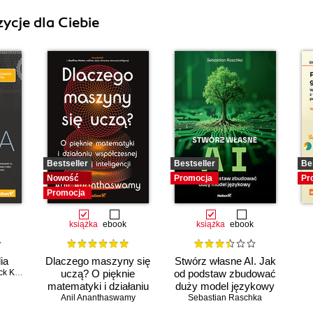
ycje dla Ciebie
Bestseller
Bestseller
Be
Nowość
Promocja
Pr
Promocja
książka
ebook
książka
ebook
ia
Dlaczego maszyny się
Stwórz własne AI. Jak
Kusleika
uczą? O pięknie
od podstaw zbudować
matematyki i działaniu
duży model językowy
współczesnej sztucznej
Anil Ananthaswamy
Sebastian Raschka
Ch
inteligencji