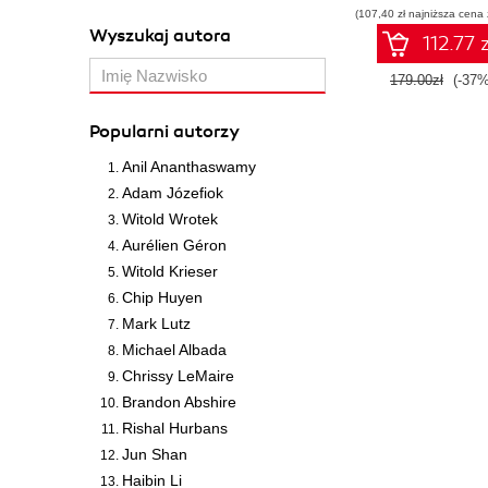
(107,40 zł najniższa cena 
Wyszukaj autora
112.77 z
179.00zł
(-37%
Popularni autorzy
Anil Ananthaswamy
Adam Józefiok
Witold Wrotek
Aurélien Géron
Witold Krieser
Chip Huyen
Mark Lutz
Michael Albada
Chrissy LeMaire
Brandon Abshire
Rishal Hurbans
Jun Shan
Haibin Li