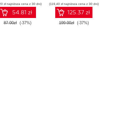
20 zł najniższa cena z 30 dni)
promptów z
(119,40 zł najniższa cena z 30 dni)
chnologiami OpenAI
54.81 zł
125.37 zł
dla zwiększenia
produktywności i
87.00zł
(-37%)
199.00zł
(-37%)
eatywności. Wydanie
II