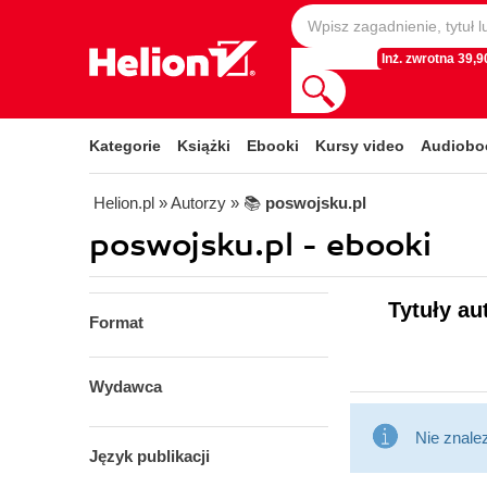
Inż. zwrotna 39,90
Kategorie
Książki
Ebooki
Kursy video
Audiobo
Helion.pl
» Autorzy
» 📚
poswojsku.pl
poswojsku.pl - ebooki
Tytuły au
Format
Wydawca
Nie znale
Język publikacji