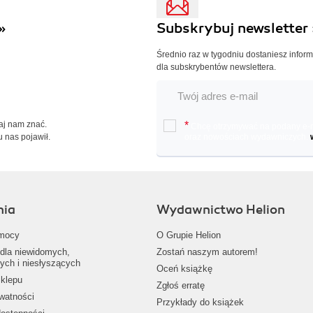
»
Subskrybuj newsletter 
Średnio raz w tygodniu dostaniesz infor
dla subskrybentów newslettera.
Daj nam znać.
*
Chcę otrzymywać na podany e-ma
u nas pojawił.
oraz nowościach wydawniczych.
nia
Wydawnictwo Helion
mocy
O Grupie Helion
dla niewidomych,
Zostań naszym autorem!
ych i niesłyszących
Oceń książkę
klepu
Zgłoś erratę
ywatności
Przykłady do książek