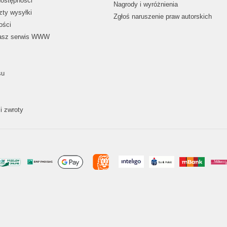
dostępności
Nagrody i wyróżnienia
zty wysyłki
Zgłoś naruszenie praw autorskich
ości
nasz serwis WWW
su
i zwroty