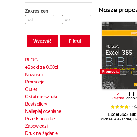
Nasze propoz
Zakres cen
–
Wyczyść
BLOG
eBooki za 0,00zł
Promocja
Nowości
Promocje
Outlet
Ostatnie sztuki
książka
ebook
Bestsellery
Najlepiej oceniane
Excel 365. Bibl
Przedsprzedaż
Michael Alexander
,
Dick 
Zapowiedzi
Druk na żądanie