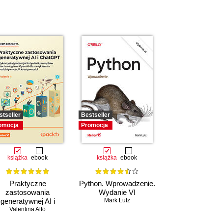
stseller
Bestseller
omocja
Promocja
książka
ebook
książka
ebook
Praktyczne
Python. Wprowadzenie.
zastosowania
Wydanie VI
generatywnej AI i
Mark Lutz
atGPT. Wykorzystaj
Valentina Alto
potencjał inżynierii