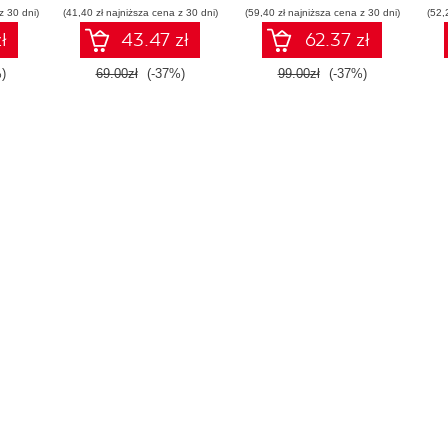
z 30 dni)
(41,40 zł najniższa cena z 30 dni)
(59,40 zł najniższa cena z 30 dni)
(52,
te
ł
43.47 zł
62.37 zł
)
69.00zł
(-37%)
99.00zł
(-37%)
kr