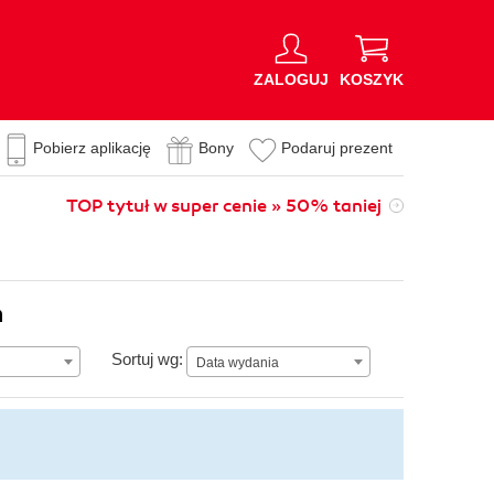
ZALOGUJ
KOSZYK
Pobierz aplikację
Bony
Podaruj prezent
TOP tytuł w super cenie » 50% taniej
n
Data wydania
Sortuj wg:
Data wydania