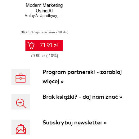
Modern Marketing
Using AI
Malay A. Upadhyay
,
Pooja Chitnis
(36,90 zł najniższa cena z 30 dni)
71.91 zł
79.90 zł
(-10%)
Program partnerski - zarabiaj
więcej »
Brak książki? - daj nam znać »
Subskrybuj newsletter »