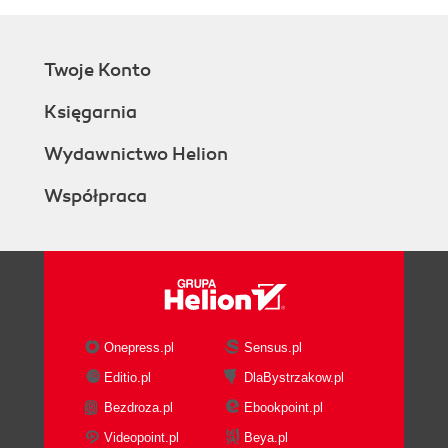
Twoje Konto
Księgarnia
Wydawnictwo Helion
Współpraca
Onepress.pl
Sensus.pl
Editio.pl
DlaBystrzakow.pl
Bezdroza.pl
Ebookpoint.pl
Videopoint.pl
Beya.pl