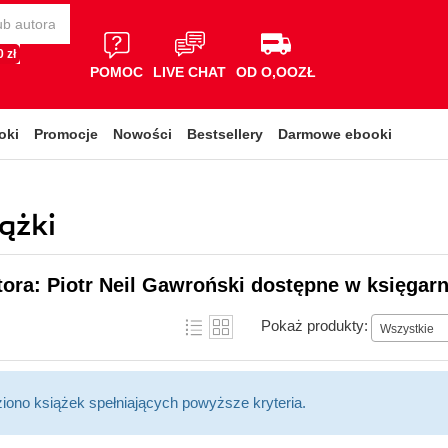
 zł
POMOC
LIVE CHAT
OD O,OOZŁ
oki
Promocje
Nowości
Bestsellery
Darmowe ebooki
ążki
tora: Piotr Neil Gawroński dostępne w księgarn
Pokaż produkty:
Wszystkie
ziono książek spełniających powyższe kryteria.