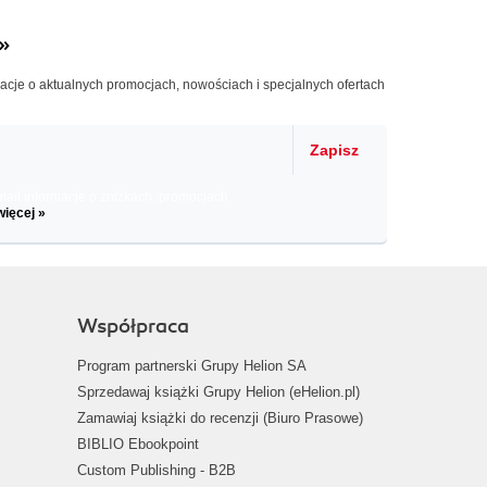
»
macje o aktualnych promocjach, nowościach i specjalnych ofertach
Zapisz
il informacje o zniżkach, promocjach
więcej »
Współpraca
Program partnerski Grupy Helion SA
Sprzedawaj książki Grupy Helion (eHelion.pl)
Zamawiaj książki do recenzji (Biuro Prasowe)
BIBLIO Ebookpoint
Custom Publishing - B2B