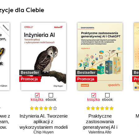
ycje dla Ciebie
Bestseller
Bestseller
Be
Promocja
Promocja
Pr
książka
ebook
książka
ebook
owe z
Inżynieria AI. Tworzenie
Praktyczne
M
earn,
aplikacji z
zastosowania
low.
wykorzystaniem modeli
generatywnej AI i
bazowych
Chip Huyen
ChatGPT. Wykorzystaj
Valentina Alto
potencjał inżynierii