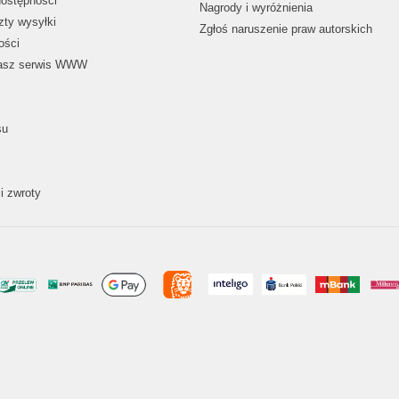
dostępności
Nagrody i wyróżnienia
zty wysyłki
Zgłoś naruszenie praw autorskich
ości
nasz serwis WWW
su
i zwroty