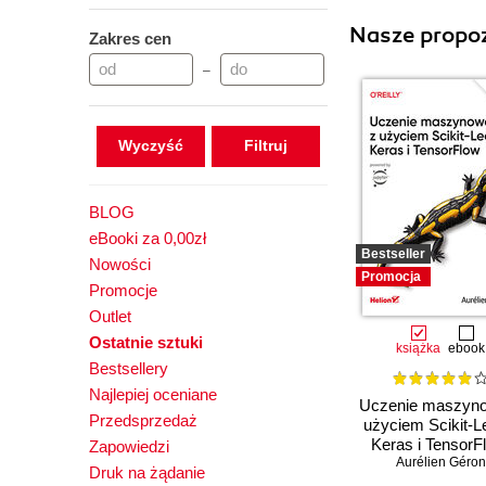
Nasze propoz
Zakres cen
–
Wyczyść
BLOG
eBooki za 0,00zł
Bestseller
Nowości
Promocja
Promocje
Outlet
Ostatnie sztuki
książka
ebook
Bestsellery
Najlepiej oceniane
Uczenie maszyn
Przedsprzedaż
użyciem Scikit-L
Keras i TensorF
Zapowiedzi
Aurélien Géron
Wydanie III
Druk na żądanie