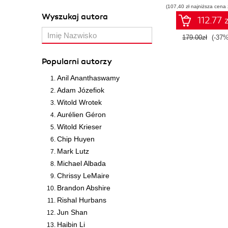
(107,40 zł najniższa cena 
Wyszukaj autora
112.77 z
179.00zł
(-37%
Popularni autorzy
Anil Ananthaswamy
Adam Józefiok
Witold Wrotek
Aurélien Géron
Witold Krieser
Chip Huyen
Mark Lutz
Michael Albada
Chrissy LeMaire
Brandon Abshire
Rishal Hurbans
Jun Shan
Haibin Li