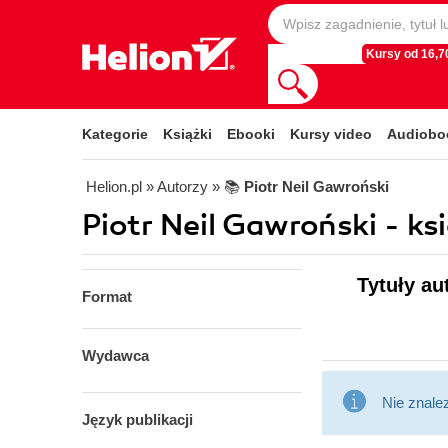
Kursy od 16,70
Kategorie
Książki
Ebooki
Kursy video
Audiobo
Helion.pl
» Autorzy
» 📚
Piotr Neil Gawroński
Piotr Neil Gawroński - ksi
Tytuły au
Format
Wydawca
Nie znale
Język publikacji