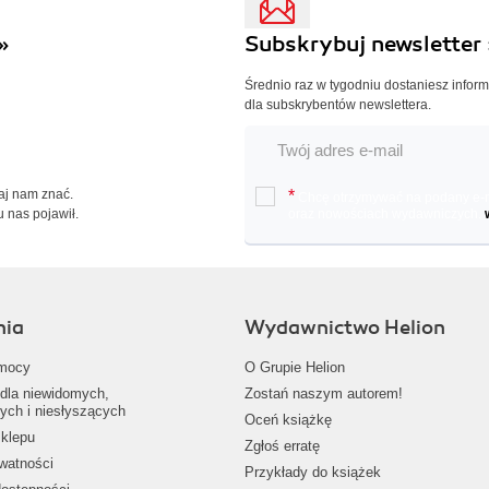
»
Subskrybuj newsletter 
Średnio raz w tygodniu dostaniesz infor
dla subskrybentów newslettera.
Daj nam znać.
*
Chcę otrzymywać na podany e-ma
u nas pojawił.
oraz nowościach wydawniczych.
nia
Wydawnictwo Helion
mocy
O Grupie Helion
dla niewidomych,
Zostań naszym autorem!
ych i niesłyszących
Oceń książkę
klepu
Zgłoś erratę
ywatności
Przykłady do książek