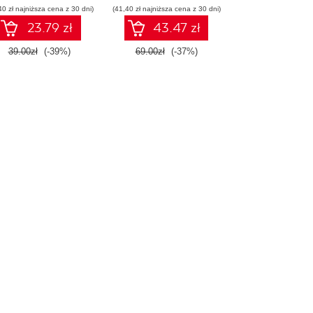
40 zł najniższa cena z 30 dni)
(41,40 zł najniższa cena z 30 dni)
23.79 zł
43.47 zł
39.00zł
(-39%)
69.00zł
(-37%)