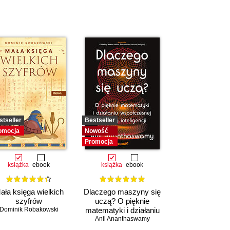
stseller
Bestseller
omocja
Nowość
Promocja
książka
ebook
książka
ebook
ała księga wielkich
Dlaczego maszyny się
szyfrów
uczą? O pięknie
Dominik Robakowski
matematyki i działaniu
współczesnej sztucznej
Anil Ananthaswamy
inteligencji