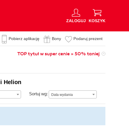
ZALOGUJ
KOSZYK
Pobierz aplikację
Bony
Podaruj prezent
TOP tytuł w super cenie » 50% taniej
i Helion
Data wydania
Sortuj wg:
Data wydania