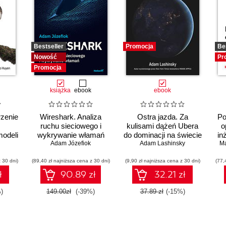
Bestseller
Promocja
Be
Nowość
Pr
Promocja
książka
ebook
ebook
rzenie
Wireshark. Analiza
Ostra jazda. Za
Po
ruchu sieciowego i
kulisami dążeń Ubera
o
odeli
wykrywanie włamań
do dominacji na świecie
in
Adam Józefiok
Adam Lashinsky
Ma
 30 dni)
(89,40 zł najniższa cena z 30 dni)
(9,90 zł najniższa cena z 30 dni)
(77,
ł
90.89 zł
32.21 zł
)
149.00zł
(-39%)
37.89 zł
(-15%)