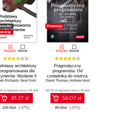
stseller
Promocja
omocja
książka
ebook
książka
ebook
dstawy architektury
Pragmatyczny
programowania dla
programista. Od
żynierów. Wydanie II
czeladnika do mistrza.
rk Richards
,
Neal Ford
David Thomas
Wydanie II
,
Andrew Hunt
40 zł najniższa cena z 30 dni)
(53,40 zł najniższa cena z 30 dni)
81.27 zł
56.07 zł
129.00zł
(-37%)
89.00zł
(-37%)