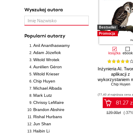
Wyszukaj autora
Bestseller
Promocja
Popularni autorzy
Anil Ananthaswamy
Adam Józefiok
książka
ebook
Witold Wrotek
Aurélien Géron
Inżynieria AI. Two
Witold Krieser
aplikacji z
wykorzystaniem m
Chip Huyen
bazowych
Chip Huyen
Michael Albada
Mark Lutz
(77,40 zł najniższa cena z
81.27 z
Chrissy LeMaire
Brandon Abshire
129.00zł
(-37%
Rishal Hurbans
Jun Shan
Haibin Li