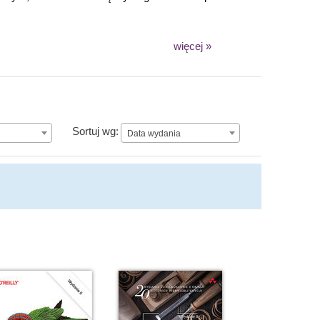
więcej »
Data wydania
Sortuj wg:
Data wydania