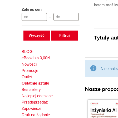
kątem możliwoś
Zakres cen
–
Wyczyść
Tytuły au
BLOG
eBooki za 0,00zł
Nowości
Nie znale
Promocje
Outlet
Ostatnie sztuki
Nasze propoz
Bestsellery
Najlepiej oceniane
Przedsprzedaż
Zapowiedzi
Druk na żądanie