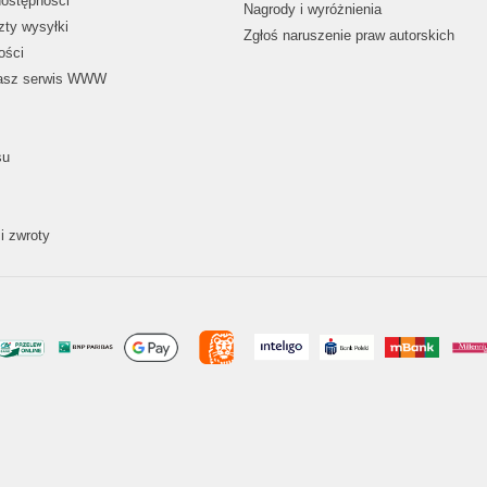
dostępności
Nagrody i wyróżnienia
zty wysyłki
Zgłoś naruszenie praw autorskich
ości
nasz serwis WWW
su
i zwroty