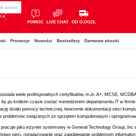
 zł
POMOC
LIVE CHAT
OD O,OOZŁ
oki
Promocje
Nowości
Bestsellery
Darmowe ebooki
 posiada wiele profesjonalnych certyfikatów, m.in. A+, MCSE, MCDBA
by po krótkim czasie zostać menedżerem departamentu IT w firmie P
zację działu pomocy technicznej, tworzenie dokumentacji sieci kompu
e problemów związanych ze sprzętem komputerowym i oprogramo
 pracuje jako inżynier systemowy w General Technology Group, Inc w
ństwo sieci, rozwiązywanie oraz zapobieganie problemom informaty