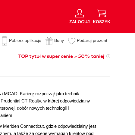
ZALOGUJ
KOSZYK
Pobierz aplikację
Bony
Podaruj prezent
TOP tytuł w super cenie » 50% taniej
 i MCAD. Karierę rozpoczął jako technik
rudential CT Realty, w której odpowiedzialny
terowej, dobór nowych technologii i
waniem.
 Meriden Connecticut, gdzie odpowiedzialny jest
cznym, a także za ocenę wymagań klientów pod