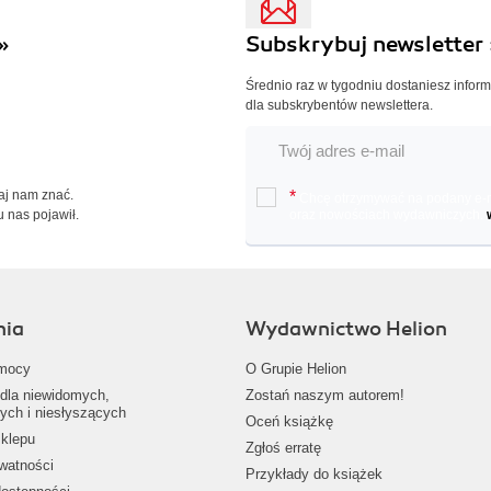
»
Subskrybuj newsletter 
Średnio raz w tygodniu dostaniesz infor
dla subskrybentów newslettera.
Daj nam znać.
*
Chcę otrzymywać na podany e-ma
u nas pojawił.
oraz nowościach wydawniczych.
nia
Wydawnictwo Helion
mocy
O Grupie Helion
dla niewidomych,
Zostań naszym autorem!
ych i niesłyszących
Oceń książkę
klepu
Zgłoś erratę
ywatności
Przykłady do książek