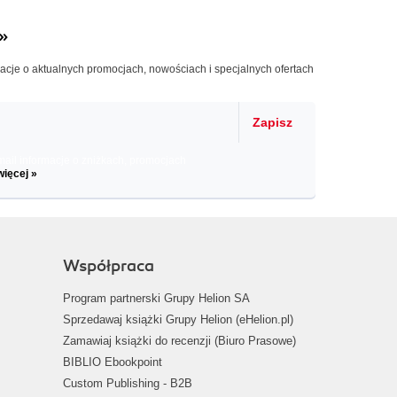
»
macje o aktualnych promocjach, nowościach i specjalnych ofertach
Zapisz
il informacje o zniżkach, promocjach
więcej »
Współpraca
Program partnerski Grupy Helion SA
Sprzedawaj książki Grupy Helion (eHelion.pl)
Zamawiaj książki do recenzji (Biuro Prasowe)
BIBLIO Ebookpoint
Custom Publishing - B2B