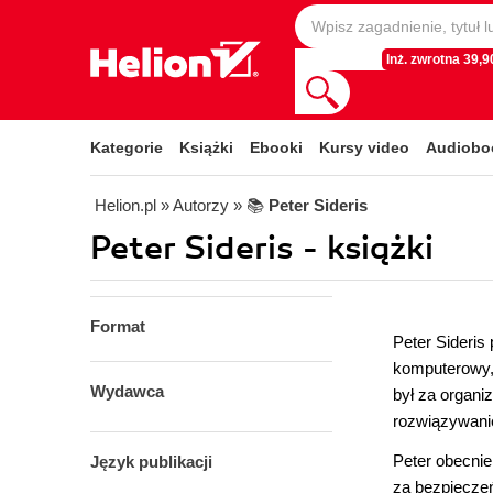
Inż. zwrotna 39,90
Kategorie
Książki
Ebooki
Kursy video
Audiobo
Helion.pl
» Autorzy
» 📚
Peter Sideris
Peter Sideris - książki
Format
Peter Sideris
komputerowy, 
Wydawca
był za organi
rozwiązywani
Peter obecnie
Język publikacji
za bezpiecze