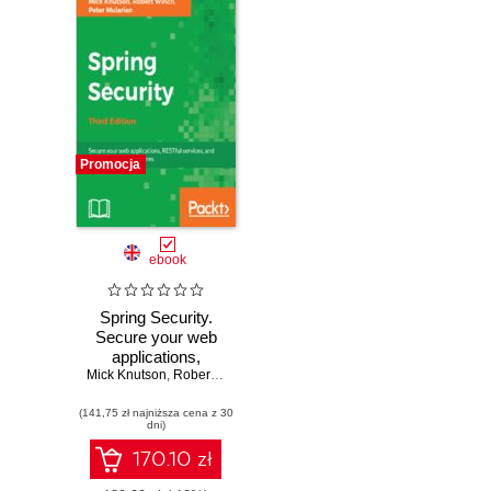
Promocja
ebook
Spring Security.
Secure your web
applications,
Mick Knutson
RESTful services,
,
Robert Winch
,
Peter Mularien
and microservice
(141,75 zł najniższa cena z 30
architectures -
dni)
Third Edition
170.10 zł