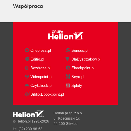
Współpraca
Onepress.pl
Sensus.pl
Editio.pl
DlaBystrzakow.pl
Bezdroza.pl
Ebookpoint.pl
Videopoint.pl
Beya.pl
Czytalisek.pl
Sploty
Biblio.Ebookpoint.pl
Helion.pl sp. z o.o.
ul. Kościuszki 1c
© Helion.pl 1991-2026
44-100 Gliwice
tel. (32) 230-98-63