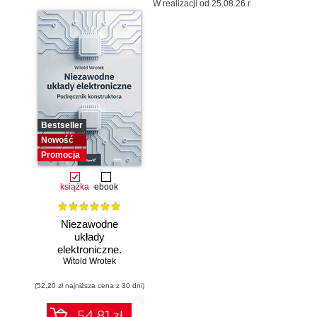
W realizacji od 25.08.26 r.
Bestseller
Nowość
Promocja
książka
ebook
Niezawodne
układy
elektroniczne.
Witold Wrotek
Podręcznik
konstruktora
(52,20 zł najniższa cena z 30 dni)
54.81 zł