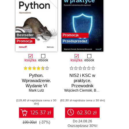
Bestseller
Promocja
Promocja
Przedsprzedaż
książka
ebook
książka
ebook
Python.
NIS2 i KSC w
Wprowadzenie.
praktyce.
Wydanie VI
Przewodnik
Mark Lutz
Wojciech Ciemski
wdrożeniowy dla
,
Bartłomiej Wieczorek
organizacji
(119,40 zł najniższa cena z 30
(62,30 zł najniższa cena z 30 dni)
dni)
125.37 zł
62.30 zł
Do 24.08.26
199.00zł
(-37%)
Oszczędzasz 30%!