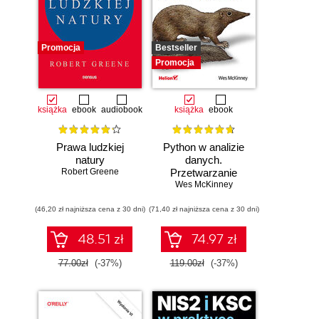
Promocja
Bestseller
Promocja
książka
ebook
audiobook
książka
ebook
Prawa ludzkiej
Python w analizie
natury
danych.
Robert Greene
Przetwarzanie
danych za pomocą
Wes McKinney
pakietów pandas i
(46,20 zł najniższa cena z 30 dni)
(71,40 zł najniższa cena z 30 dni)
NumPy oraz
środowiska
Jupyter. Wydanie
48.51 zł
74.97 zł
III
77.00zł
(-37%)
119.00zł
(-37%)