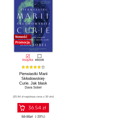
Nowość
Promocja
książka
ebook
Pierwiastki Marii
Skłodowskiej-
Curie. Jak blask
radu oświetlił drogę
Dava Sobel
kobietom w
(35,94 zł najniższa cena z 30 dni)
świecie nauki
36.54 zł
59.90zł
(-39%)