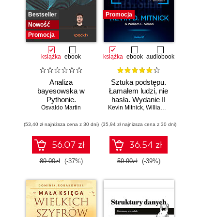
Bestseller
Promocja
Nowość
Promocja
książka
ebook
książka
ebook
audiobook
Analiza
Sztuka podstępu.
bayesowska w
Łamałem ludzi, nie
Pythonie.
hasła. Wydanie II
Osvaldo Martin
Praktyczny
Kevin Mitnick
,
William L. Simon
przewodnik po
(53,40 zł najniższa cena z 30 dni)
modelowaniu
(35,94 zł najniższa cena z 30 dni)
probabilistycznym.
Wydanie III
56.07 zł
36.54 zł
89.00zł
(-37%)
59.90zł
(-39%)