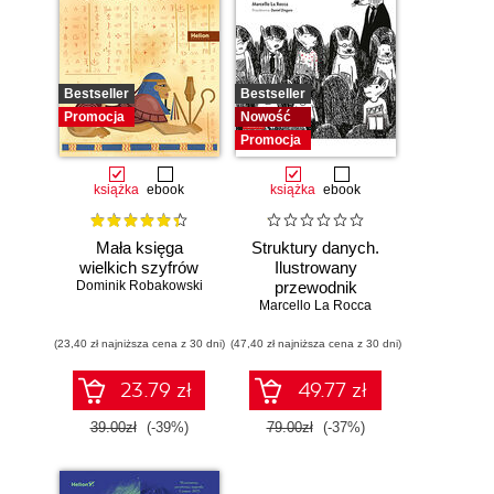
Bestseller
Bestseller
Promocja
Nowość
Promocja
książka
ebook
książka
ebook
Mała księga
Struktury danych.
wielkich szyfrów
Ilustrowany
Dominik Robakowski
przewodnik
Marcello La Rocca
(23,40 zł najniższa cena z 30 dni)
(47,40 zł najniższa cena z 30 dni)
23.79 zł
49.77 zł
39.00zł
(-39%)
79.00zł
(-37%)