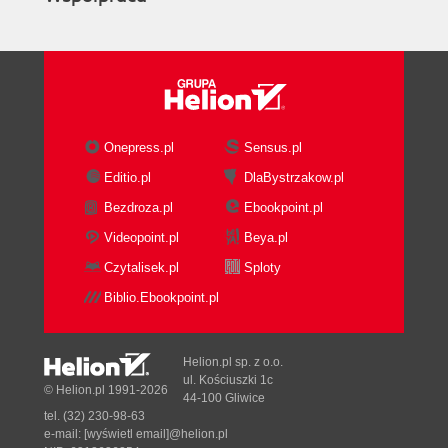
Onepress.pl
Sensus.pl
Editio.pl
DlaBystrzakow.pl
Bezdroza.pl
Ebookpoint.pl
Videopoint.pl
Beya.pl
Czytalisek.pl
Sploty
Biblio.Ebookpoint.pl
Helion.pl sp. z o.o.
ul. Kościuszki 1c
© Helion.pl 1991-2026
44-100 Gliwice
tel. (32) 230-98-63
e-mail:
[wyświetl email]@helion.pl