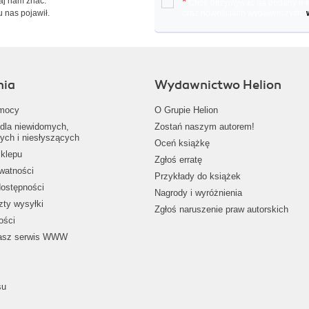
Daj nam znać.
*
Chcę otrzymywać na podany e-ma
u nas pojawił.
oraz nowościach wydawniczych.
nia
Wydawnictwo Helion
mocy
O Grupie Helion
dla niewidomych,
Zostań naszym autorem!
ych i niesłyszących
Oceń książkę
klepu
Zgłoś erratę
ywatności
Przykłady do książek
dostępności
Nagrody i wyróżnienia
zty wysyłki
Zgłoś naruszenie praw autorskich
ości
nasz serwis WWW
su