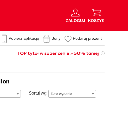
ZALOGUJ
KOSZYK
Pobierz aplikację
Bony
Podaruj prezent
TOP tytuł w super cenie » 50% taniej
lion
Data wydania
Sortuj wg:
Data wydania