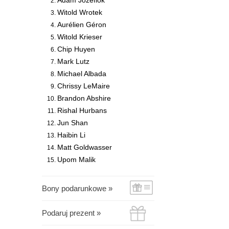
Adam Józefiok
Witold Wrotek
Aurélien Géron
Witold Krieser
Chip Huyen
Mark Lutz
Michael Albada
Chrissy LeMaire
Brandon Abshire
Rishal Hurbans
Jun Shan
Haibin Li
Matt Goldwasser
Upom Malik
Bony podarunkowe »
Podaruj prezent »