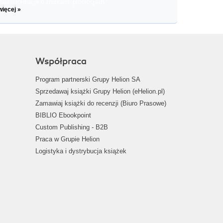
il informacje o zniżkach, promocjach
więcej »
Współpraca
Program partnerski Grupy Helion SA
Sprzedawaj książki Grupy Helion (eHelion.pl)
Zamawiaj książki do recenzji (Biuro Prasowe)
BIBLIO Ebookpoint
Custom Publishing - B2B
Praca w Grupie Helion
Logistyka i dystrybucja książek