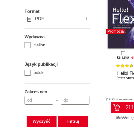
Format
PDF
1
Promocja
Wydawca
Helion
książka
e
Język publikacji
polski
Hello! Fl
Peter Arms
Zakres cen
(19,95 zł najniższa 
–
21.1
39.90zł
(
Wyczyść