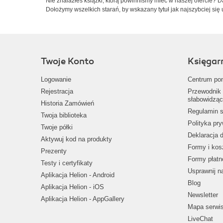
Nie znalazłeś książki, którą powinniśmy mieć w naszej ofercie? 
Dołożymy wszelkich starań, by wskazany tytuł jak najszybciej się 
Twoje Konto
Księgar
Logowanie
Centrum po
Rejestracja
Przewodnik 
słabowidząc
Historia Zamówień
Regulamin s
Twoja biblioteka
Polityka pr
Twoje półki
Deklaracja 
Aktywuj kod na produkty
Formy i kos
Prezenty
Formy płatn
Testy i certyfikaty
Usprawnij 
Aplikacja Helion - Android
Blog
Aplikacja Helion - iOS
Newsletter
Aplikacja Helion - AppGallery
Mapa serwi
LiveChat