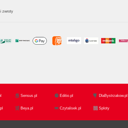
i zwroty
l
Sensus.pl
Editio.pl
DlaBystrzakow.pl
pl
Beya.pl
Czytalisek.pl
Sploty