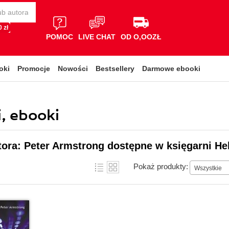
 zł
POMOC
LIVE CHAT
OD O,OOZŁ
oki
Promocje
Nowości
Bestsellery
Darmowe ebooki
, ebooki
tora: Peter Armstrong dostępne w księgarni He
Pokaż produkty:
Wszystkie