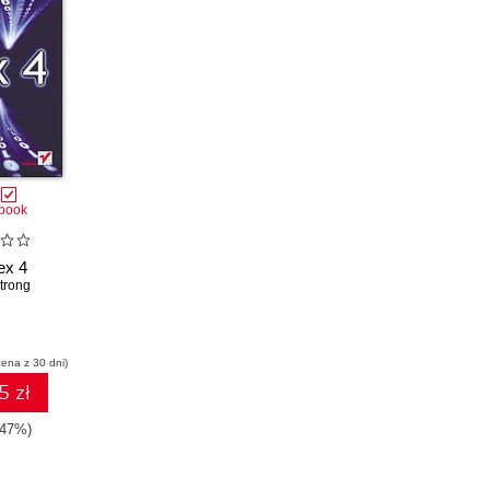
book
ex 4
trong
cena z 30 dni)
5 zł
-47%)