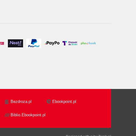
Bezdroza.pl
Ebookpoint.pl
Biblio.Ebookpoint.pl