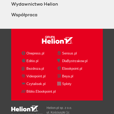
Wydawnictwo Helion
Współpraca
Onepress.pl
Sensus.pl
Editio.pl
DlaBystrzakow.pl
Bezdroza.pl
Ebookpoint.pl
Videopoint.pl
Beya.pl
Czytalisek.pl
Sploty
Biblio.Ebookpoint.pl
Helion.pl sp. z o.o.
ul. Kościuszki 1c