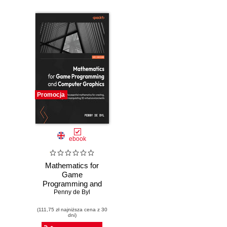
Promocja
ebook
Mathematics for
Game
Programming and
Penny de Byl
Computer
Graphics. Explore
(111,75 zł najniższa cena z 30
the essential
dni)
mathematics for