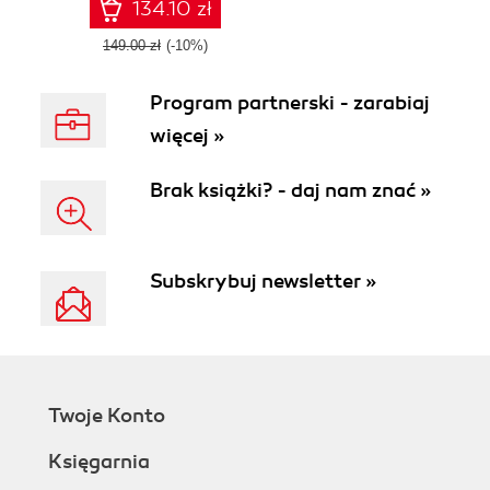
creating, rendering,
134.10 zł
and manipulating
3D virtual
149.00 zł
(-10%)
environments
Program partnerski - zarabiaj
więcej »
Brak książki? - daj nam znać »
Subskrybuj newsletter »
Twoje Konto
Księgarnia