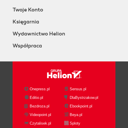
Twoje Konto
Księgarnia
Wydawnictwo Helion
Współpraca
Onepress.pl
Sensus.pl
Editio.pl
DlaBystrzakow.pl
Bezdroza.pl
Ebookpoint.pl
Videopoint.pl
Beya.pl
Czytalisek.pl
Sploty