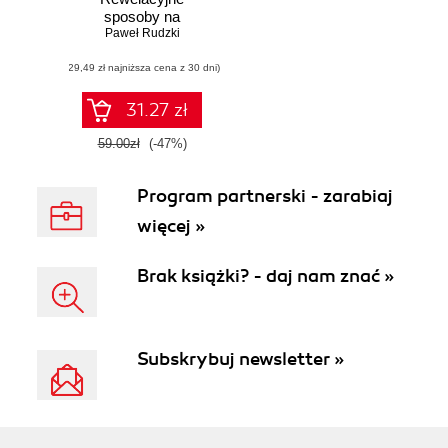
sposoby na
szybkie czytanie.
Paweł Rudzki
Wydanie 2
(29,49 zł najniższa cena z 30 dni)
31.27 zł
59.00zł
(-47%)
Program partnerski - zarabiaj
więcej »
Brak książki? - daj nam znać »
Subskrybuj newsletter »