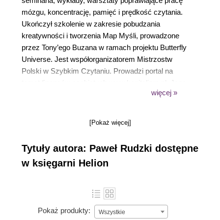
seminaria, wykłady, warsztaty poprawiające pracę
mózgu, koncentrację, pamięć i prędkość czytania.
Ukończył szkolenie w zakresie pobudzania
kreatywności i tworzenia Map Myśli, prowadzone
przez Tony’ego Buzana w ramach projektu Butterfly
Universe. Jest współorganizatorem Mistrzostw
Polski w Szybkim Czytaniu. Prowadzi portal na
temat finansów osobistych www.kapitalizm.pl. Jego
więcej »
hobby to piłka nożna, rynki finansowe i... czytanie
książek. Żonaty, ojciec dwójki dzieci.
[Pokaż więcej]
Tytuły autora: Paweł Rudzki dostępne
w księgarni Helion
Pokaż produkty:
Wszystkie