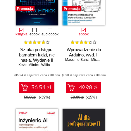
Promocja
Promocja
książka
ebook
audiobook
ebook
Sztuka podstępu.
Wprowadzenie do
Łamałem ludzi, nie
Arduino, wyd. II
hasła. Wydanie II
Massimo Banzi
,
Michael Shiloh
Kevin Mitnick
,
William L. Simon
(35,94 zł najniższa cena z 30 dni)
(9,90 zł najniższa cena z 30 dni)
36.54 zł
49.98 zł
59.90zł
(-39%)
58.80 zł
(-15%)