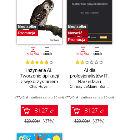
Bestseller
Bestseller
Promocja
Nowość
Promocja
książka
ebook
książka
ebook
Inżynieria AI.
AI dla
Tworzenie aplikacji
profesjonalistów IT.
z wykorzystaniem
Narzędzia i
modeli bazowych
Chip Huyen
Chrissy LeMaire
techniki
,
Brandon Abshire
zwiększające
(77,40 zł najniższa cena z 30 dni)
(77,40 zł najniższa cena z 30 dni)
produktywność
81.27 zł
81.27 zł
129.00zł
(-37%)
129.00zł
(-37%)