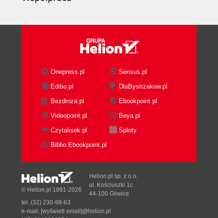
Onepress.pl
Sensus.pl
Editio.pl
DlaBystrzakow.pl
Bezdroza.pl
Ebookpoint.pl
Videopoint.pl
Beya.pl
Czytalisek.pl
Sploty
Biblio.Ebookpoint.pl
Helion.pl sp. z o.o.
ul. Kościuszki 1c
© Helion.pl 1991-2026
44-100 Gliwice
tel. (32) 230-98-63
e-mail:
[wyświetl email]@helion.pl