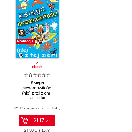
Promocja
ebook
Księga
niesamowitości
(nie) z tej ziemi!
Księga faktów
Ian Locke
prawdziwych, choć
(21,17 zł najniższa cena z 30 dni)
niezwykłych
21.17 zł
24.90 zł
(-15%)