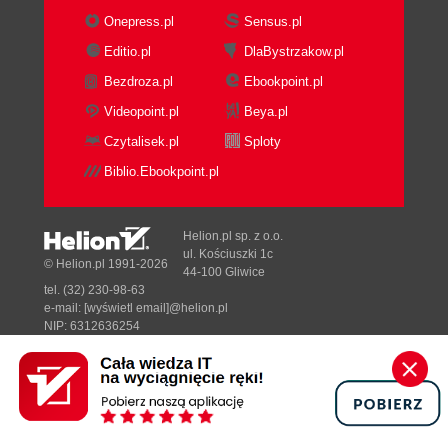
Onepress.pl
Sensus.pl
Editio.pl
DlaBystrzakow.pl
Bezdroza.pl
Ebookpoint.pl
Videopoint.pl
Beya.pl
Czytalisek.pl
Sploty
Biblio.Ebookpoint.pl
Helion.pl sp. z o.o.
ul. Kościuszki 1c
© Helion.pl 1991-2026
44-100 Gliwice
tel. (32) 230-98-63
e-mail:
[wyświetl email]@helion.pl
NIP: 6312636254
Regon: 241989027
Designed with ♥ by
Tonik.pl
Pełna wersja strony »