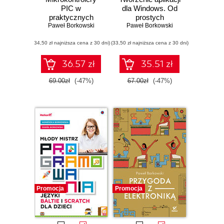
PIC w
dla Windows. Od
praktycznych
prostych
zastosowaniach
Paweł Borkowski
programów do gier
Paweł Borkowski
komputerowych
(34,50 zł najniższa cena z 30 dni)
(33,50 zł najniższa cena z 30 dni)
36.57 zł
35.51 zł
69.00zł
(-47%)
67.00zł
(-47%)
Promocja
Promocja