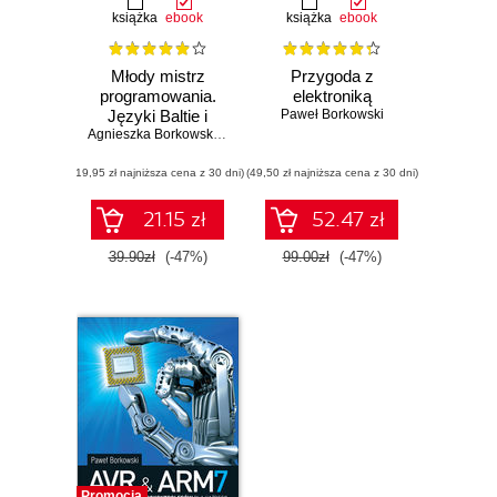
książka
ebook
książka
ebook
Młody mistrz
Przygoda z
programowania.
elektroniką
Języki Baltie i
Paweł Borkowski
Scratch dla dzieci
Agnieszka Borkowska
,
Paweł Borkowski
(19,95 zł najniższa cena z 30 dni)
(49,50 zł najniższa cena z 30 dni)
21.15 zł
52.47 zł
39.90zł
(-47%)
99.00zł
(-47%)
Promocja