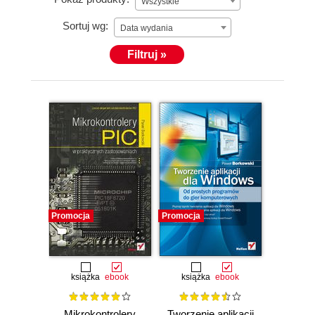
Wszystkie
Sortuj wg:
Data wydania
Filtruj »
Promocja
Promocja
książka
ebook
książka
ebook
Mikrokontrolery
Tworzenie aplikacji