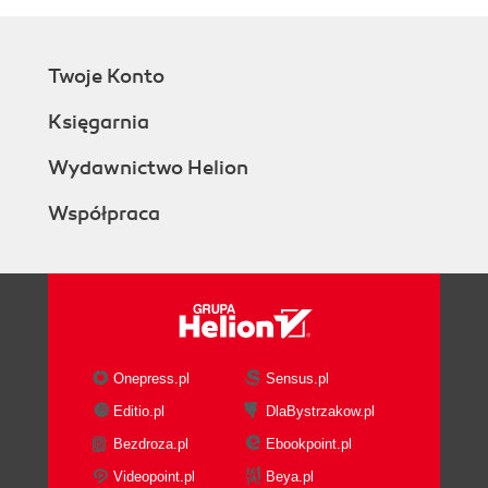
Twoje Konto
Księgarnia
Wydawnictwo Helion
Współpraca
Onepress.pl
Sensus.pl
Editio.pl
DlaBystrzakow.pl
Bezdroza.pl
Ebookpoint.pl
Videopoint.pl
Beya.pl