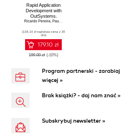
Rapid Application
Development with
OutSystems.
Ricardo Pereira
Create applications
,
Paulo Moreira
,
Taiji Hagino
with OutSystems
(134,10 zł najniższa cena z 30
up to seven times
dni)
faster than with
traditional
179.10 zł
technologies
199.00 zł
(-10%)
Program partnerski - zarabiaj
więcej »
Brak książki? - daj nam znać »
Subskrybuj newsletter »