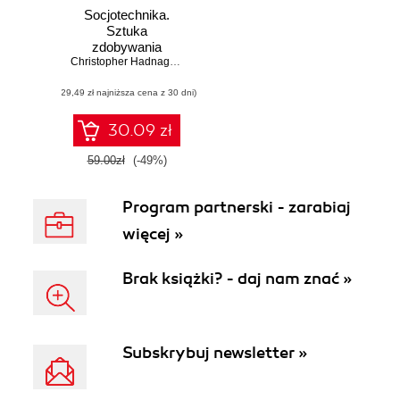
Socjotechnika.
Sztuka
zdobywania
władzy nad
Christopher Hadnagy
,
Paul Wilson
umysłami
(29,49 zł najniższa cena z 30 dni)
30.09 zł
59.00zł
(-49%)
Program partnerski - zarabiaj
więcej »
Brak książki? - daj nam znać »
Subskrybuj newsletter »