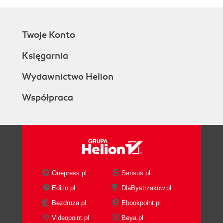
Twoje Konto
Księgarnia
Wydawnictwo Helion
Współpraca
Onepress.pl
Sensus.pl
Editio.pl
DlaBystrzakow.pl
Bezdroza.pl
Ebookpoint.pl
Videopoint.pl
Beya.pl