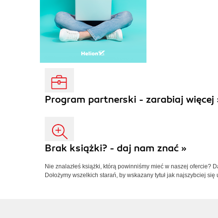
Program partnerski - zarabiaj więcej 
Brak książki? - daj nam znać »
Nie znalazłeś książki, którą powinniśmy mieć w naszej ofercie? 
Dołożymy wszelkich starań, by wskazany tytuł jak najszybciej się 