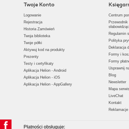
Twoje Konto
Księgar
Logowanie
Centrum po
Rejestracja
Przewodnik 
słabowidząc
Historia Zamówień
Regulamin s
Twoja biblioteka
Polityka pr
Twoje półki
Deklaracja 
Aktywuj kod na produkty
Formy i kos
Prezenty
Formy płatn
Testy i certyfikaty
Usprawnij 
Aplikacja Helion - Android
Blog
Aplikacja Helion - iOS
Newsletter
Aplikacja Helion - AppGallery
Mapa serwi
LiveChat
Kontakt
Reklamacje 
Płatności obsługuje: