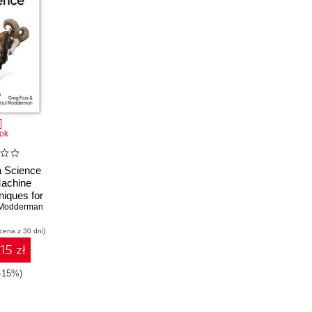
ok
a Science
Machine
niques for
e Data
 Modderman
 cena z 30 dni)
15 zł
(-15%)