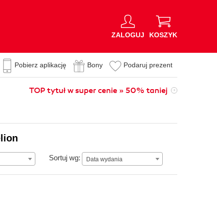
ZALOGUJ
KOSZYK
Pobierz aplikację
Bony
Podaruj prezent
TOP tytuł w super cenie » 50% taniej
lion
Data wydania
Sortuj wg:
Data wydania