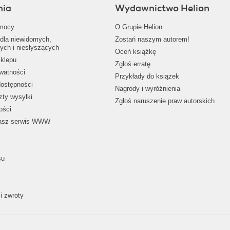
nia
Wydawnictwo Helion
mocy
O Grupie Helion
dla niewidomych,
Zostań naszym autorem!
ych i niesłyszących
Oceń książkę
klepu
Zgłoś erratę
ywatności
Przykłady do książek
dostępności
Nagrody i wyróżnienia
zty wysyłki
Zgłoś naruszenie praw autorskich
ości
nasz serwis WWW
su
i zwroty