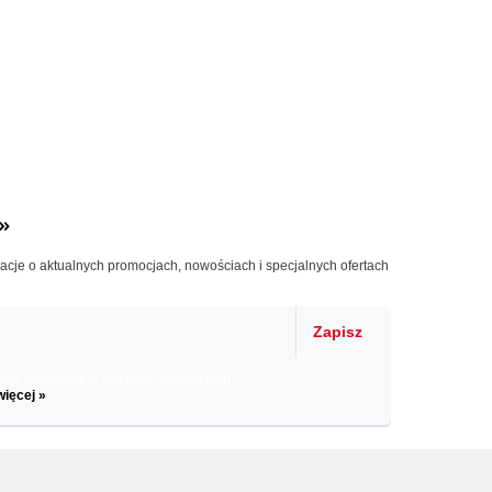
»
macje o aktualnych promocjach, nowościach i specjalnych ofertach
Zapisz
il informacje o zniżkach, promocjach
więcej »