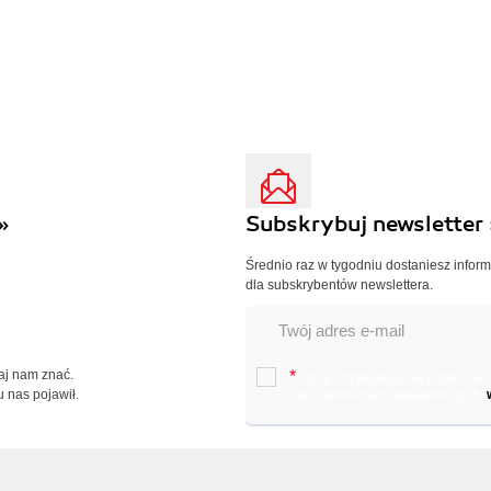
»
Subskrybuj newsletter 
Średnio raz w tygodniu dostaniesz infor
dla subskrybentów newslettera.
Daj nam znać.
*
Chcę otrzymywać na podany e-ma
u nas pojawił.
oraz nowościach wydawniczych.