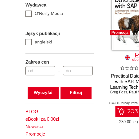
Wydawca
O'Reilly Media
Promocja
Język publikacji
angielski
ebo
Zakres cen
–
Practical Dat
with SAP. 
Learning Tech
Wyczyść
Greg Foss
Enterpris
,
Paul
(143,40 zł najniższa
203.
BLOG
eBooki za 0,00zł
239.00 zł
Nowości
Promocje