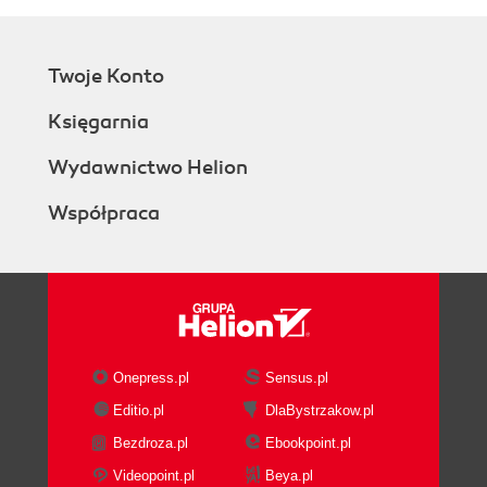
Twoje Konto
Księgarnia
Wydawnictwo Helion
Współpraca
Onepress.pl
Sensus.pl
Editio.pl
DlaBystrzakow.pl
Bezdroza.pl
Ebookpoint.pl
Videopoint.pl
Beya.pl