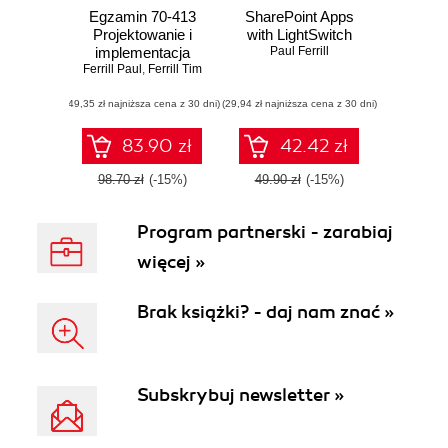
Egzamin 70-413
SharePoint Apps
Projektowanie i
with LightSwitch
implementacja
Paul Ferrill
Ferrill Paul
infrastruktury
,
Ferrill Tim
serwerów
(49,35 zł najniższa cena z 30 dni)
(29,94 zł najniższa cena z 30 dni)
83.90 zł
42.42 zł
98.70 zł
(-15%)
49.90 zł
(-15%)
Program partnerski - zarabiaj
więcej »
Brak książki? - daj nam znać »
Subskrybuj newsletter »