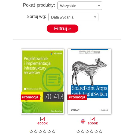
Pokaż produkty:
Wszystkie
Sortuj wg:
Data wydania
Filtruj »
Promocja
Promocja
ebook
ebook