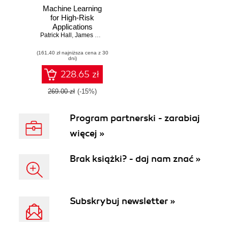
Machine Learning
for High-Risk
Applications
Patrick Hall
,
James Curtis
,
Parul Pandey
(161,40 zł najniższa cena z 30
dni)
228.65 zł
269.00 zł
(-15%)
Program partnerski - zarabiaj
więcej »
Brak książki? - daj nam znać »
Subskrybuj newsletter »