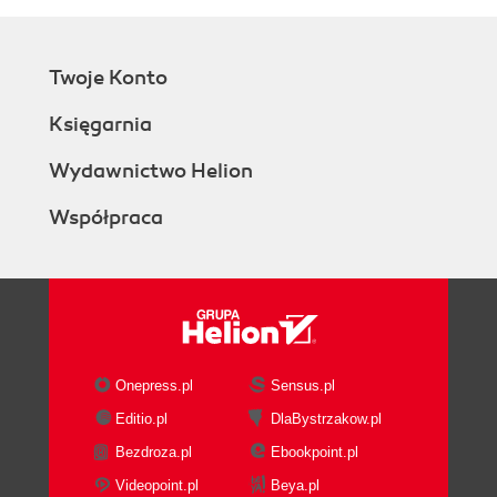
Twoje Konto
Księgarnia
Wydawnictwo Helion
Współpraca
Onepress.pl
Sensus.pl
Editio.pl
DlaBystrzakow.pl
Bezdroza.pl
Ebookpoint.pl
Videopoint.pl
Beya.pl