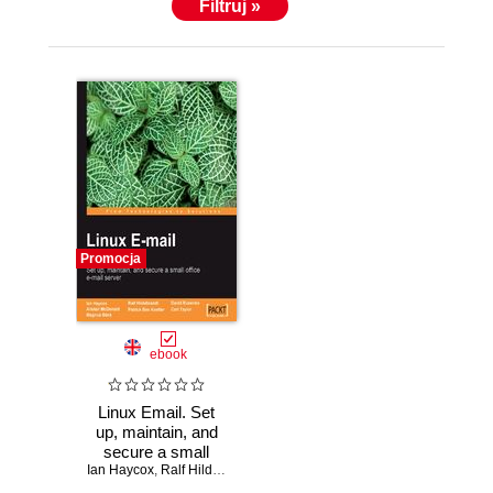
Filtruj »
Promocja
ebook
Linux Email. Set
up, maintain, and
secure a small
Ian Haycox
office email server
,
Ralf Hildebrandt
,
David Rusenko
,
Alistair McDonald
,
Pa