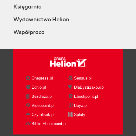
Księgarnia
Wydawnictwo Helion
Współpraca
Onepress.pl
Sensus.pl
Editio.pl
DlaBystrzakow.pl
Bezdroza.pl
Ebookpoint.pl
Videopoint.pl
Beya.pl
Czytalisek.pl
Sploty
Biblio.Ebookpoint.pl