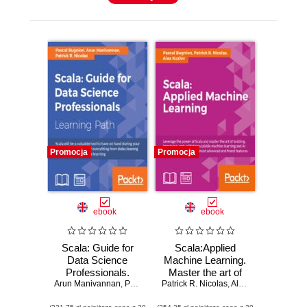
Promocja
Promocja
ebook
ebook
Scala: Guide for
Scala:Applied
Data Science
Machine Learning.
Professionals.
Master the art of
Arun Manivannan
Build robust data
,
Pascal Bugnion
Patrick R. Nicolas
Machine Learning
,
Patrick R. Nicolas
,
Alex Kozlov
,
Pascal
pipelines with
in Scala