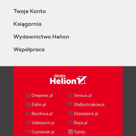
Twoje Konto
Księgarnia
Wydawnictwo Helion
Współpraca
Onepress.pl
Sensus.pl
Editio.pl
DlaBystrzakow.pl
Bezdroza.pl
Ebookpoint.pl
Videopoint.pl
Beya.pl
Czytalisek.pl
Sploty