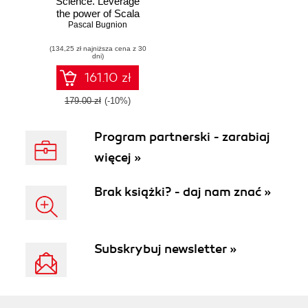
Science. Leverage
the power of Scala
with different tools
Pascal Bugnion
to build scalable,
(134,25 zł najniższa cena z 30
robust data
dni)
science
applications
161.10 zł
179.00 zł
(-10%)
Program partnerski - zarabiaj
więcej »
Brak książki? - daj nam znać »
Subskrybuj newsletter »