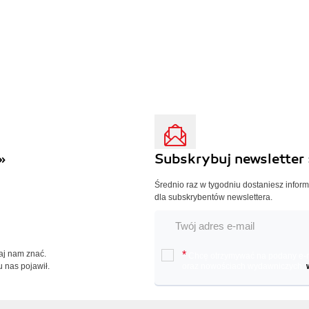
»
Subskrybuj newsletter 
Średnio raz w tygodniu dostaniesz infor
dla subskrybentów newslettera.
Daj nam znać.
*
Chcę otrzymywać na podany e-ma
u nas pojawił.
oraz nowościach wydawniczych.