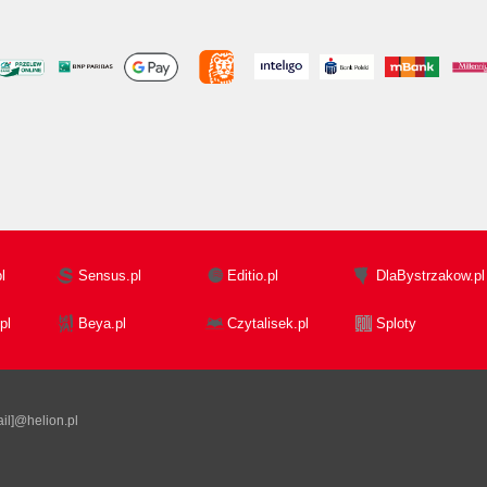
l
Sensus.pl
Editio.pl
DlaBystrzakow.pl
pl
Beya.pl
Czytalisek.pl
Sploty
il]@helion.pl