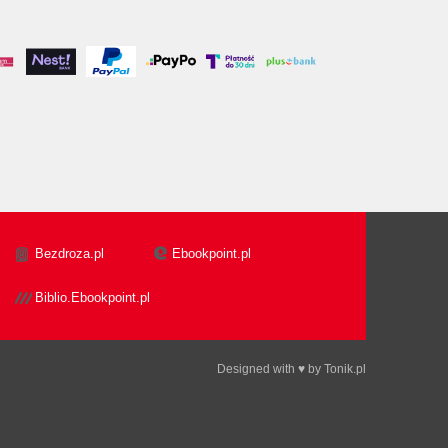
Bezdroza.pl
Ebookpoint.pl
Biblio.Ebookpoint.pl
Designed with ♥ by
Tonik.pl