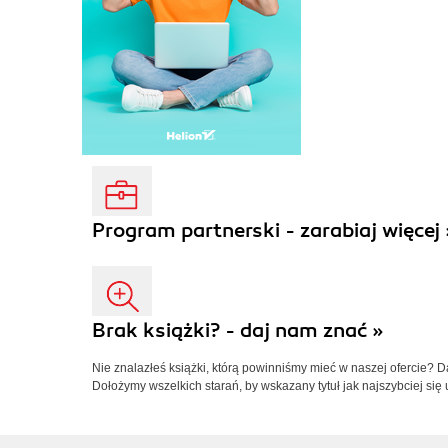
Program partnerski - zarabiaj więcej 
Brak książki? - daj nam znać »
Nie znalazłeś książki, którą powinniśmy mieć w naszej ofercie? 
Dołożymy wszelkich starań, by wskazany tytuł jak najszybciej się 