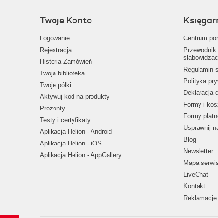
Twoje Konto
Księgar
Logowanie
Centrum po
Rejestracja
Przewodnik 
słabowidząc
Historia Zamówień
Regulamin s
Twoja biblioteka
Polityka pr
Twoje półki
Deklaracja 
Aktywuj kod na produkty
Formy i kos
Prezenty
Formy płatn
Testy i certyfikaty
Usprawnij 
Aplikacja Helion - Android
Blog
Aplikacja Helion - iOS
Newsletter
Aplikacja Helion - AppGallery
Mapa serwi
LiveChat
Kontakt
Reklamacje 