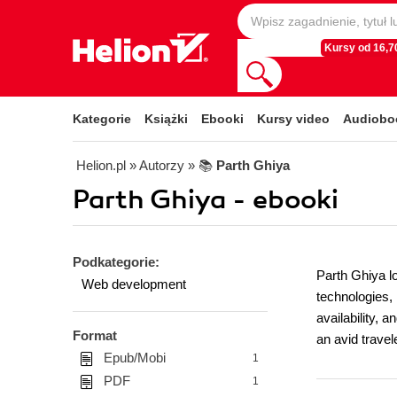
Kursy od 16,70
Kategorie
Książki
Ebooki
Kursy video
Audiobo
Helion.pl
» Autorzy
» 📚
Parth Ghiya
Parth Ghiya - ebooki
Podkategorie:
Parth Ghiya l
Web development
technologies, 
availability, 
Format
an avid travel
Epub/Mobi
1
PDF
1