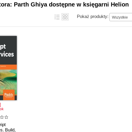
tora: Parth Ghiya dostępne w księgarni Helion
Pokaż produkty:
Wszystkie
ok
ipt
s. Build,