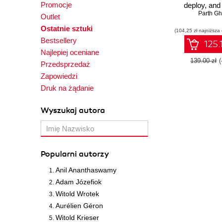
Promocje
deploy, and
Microservic
Parth Gh
Outlet
TypeScript 
Ostatnie sztuki
(104,25 zł najniższa
with Nod
Bestsellery
125.
Najlepiej oceniane
139.00 zł
Przedsprzedaż
Zapowiedzi
Druk na żądanie
Wyszukaj autora
Popularni autorzy
Anil Ananthaswamy
Adam Józefiok
Witold Wrotek
Aurélien Géron
Witold Krieser