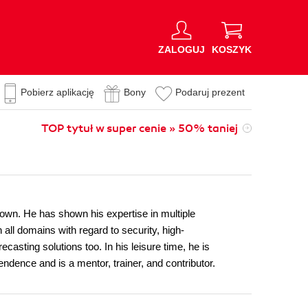
ZALOGUJ
KOSZYK
Pobierz aplikację
Bony
Podaruj prezent
TOP tytuł w super cenie » 50% taniej
own. He has shown his expertise in multiple
 all domains with regard to security, high-
ecasting solutions too. In his leisure time, he is
ndence and is a mentor, trainer, and contributor.