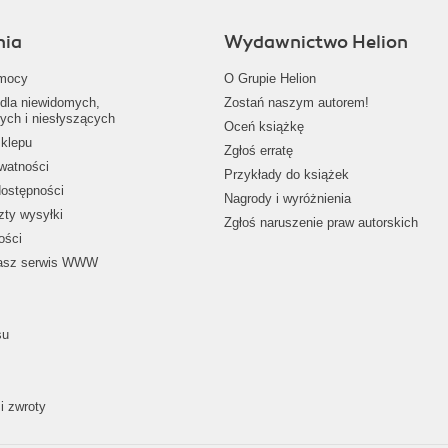
nia
Wydawnictwo Helion
mocy
O Grupie Helion
dla niewidomych,
Zostań naszym autorem!
ych i niesłyszących
Oceń książkę
klepu
Zgłoś erratę
ywatności
Przykłady do książek
dostępności
Nagrody i wyróżnienia
zty wysyłki
Zgłoś naruszenie praw autorskich
ości
nasz serwis WWW
su
i zwroty