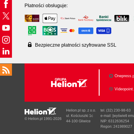
Płatności obsługuje:
Bezpieczne płatności szyfrowane SSL
Onepress.p
Videopoint.
Helion.pl sp. z o.o.
tel. (32) 230-98-63
ul. Kościuszki 1c
e-mail:
[wyświetl ema
© Helion.pl 1991-2026
44-100 Gliwice
NIP: 6312636254
Regon: 241989027