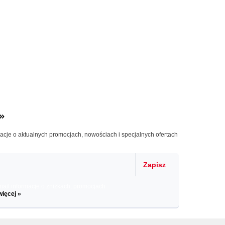
»
macje o aktualnych promocjach, nowościach i specjalnych ofertach
Zapisz
il informacje o zniżkach, promocjach
więcej »