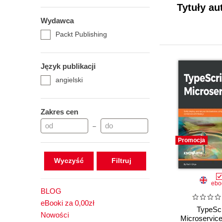
Tytuły au
Wydawca
Packt Publishing
Język publikacji
angielski
Zakres cen
–
Promocja
Wyczyść
ebo
BLOG
eBooki za 0,00zł
TypeScr
Nowości
Microservice