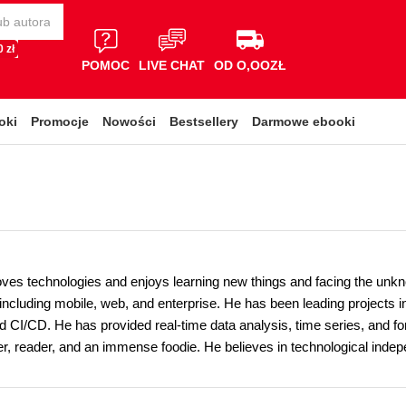
 zł
POMOC
LIVE CHAT
OD O,OOZŁ
oki
Promocje
Nowości
Bestsellery
Darmowe ebooki
oves technologies and enjoys learning new things and facing the unkn
including mobile, web, and enterprise. He has been leading projects in
and CI/CD. He has provided real-time data analysis, time series, and for
er, reader, and an immense foodie. He believes in technological indepe