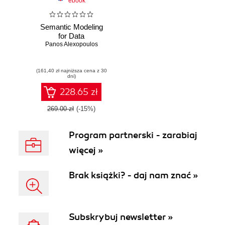
ebook
Semantic Modeling
for Data
Panos Alexopoulos
(161,40 zł najniższa cena z 30
dni)
228.65 zł
269.00 zł
(-15%)
Program partnerski - zarabiaj
więcej »
Brak książki? - daj nam znać »
Subskrybuj newsletter »