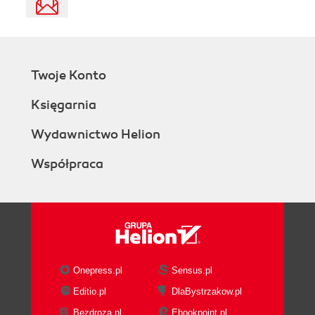
Twoje Konto
Księgarnia
Wydawnictwo Helion
Współpraca
Onepress.pl
Sensus.pl
Editio.pl
DlaBystrzakow.pl
Bezdroza.pl
Ebookpoint.pl