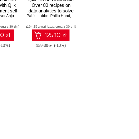
with Qlik
Over 80 recipes on
ent self-
data analytics to solve
analytics
ver Anjos
,
Kaushik Solanki
Pablo Labbe
business intelligence
,
Jerry DiMaso
,
Philip Hand
,
Neeraj Kharpate
ts and
challenges - Second
cena z 30 dni)
om Qlik
(104,25 zł najniższa cena z 30 dni)
Edition
perts
10 zł
125.10 zł
(-10%)
139.00 zł
(-10%)