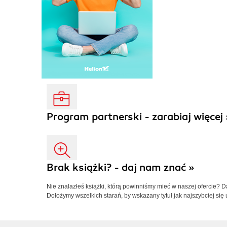
Program partnerski - zarabiaj więcej 
Brak książki? - daj nam znać »
Nie znalazłeś książki, którą powinniśmy mieć w naszej ofercie? 
Dołożymy wszelkich starań, by wskazany tytuł jak najszybciej się 