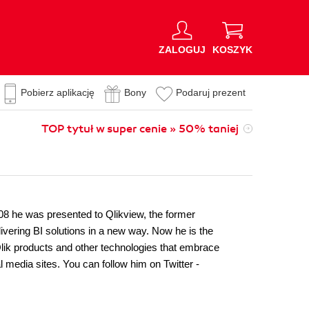
ZALOGUJ
KOSZYK
Pobierz aplikację
Bony
Podaruj prezent
TOP tytuł w super cenie » 50% taniej
008 he was presented to Qlikview, the former
ivering BI solutions in a new way. Now he is the
 Qlik products and other technologies that embrace
 media sites. You can follow him on Twitter -