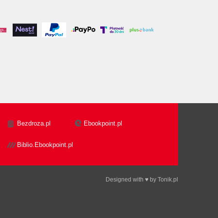
Bezdroza.pl
Ebookpoint.pl
Biblio.Ebookpoint.pl
Designed with ♥ by
Tonik.pl