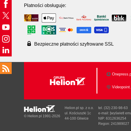
Płatności obsługuje:
Bezpieczne płatności szyfrowane SSL
Onepress.p
Videopoint.
Helion.pl sp. z o.o.
tel. (32) 230-98-63
ul. Kościuszki 1c
e-mail:
[wyświetl ema
© Helion.pl 1991-2026
44-100 Gliwice
NIP: 6312636254
Regon: 241989027