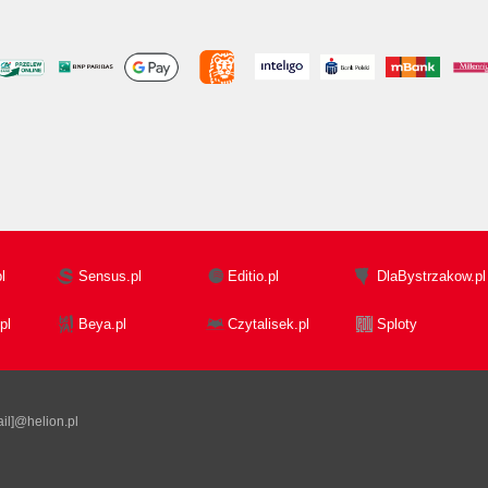
l
Sensus.pl
Editio.pl
DlaBystrzakow.pl
pl
Beya.pl
Czytalisek.pl
Sploty
il]@helion.pl