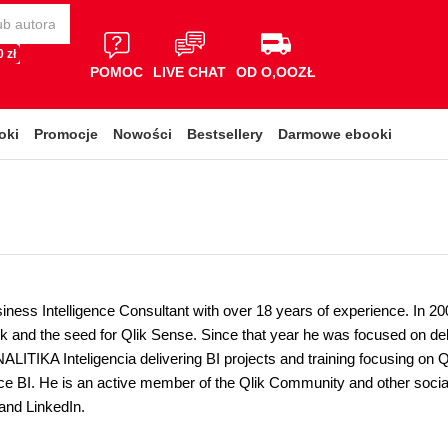
 zł
POMOC
LIVE CHAT
OD O,OOZŁ
oki
Promocje
Nowości
Bestsellery
Darmowe ebooki
siness Intelligence Consultant with over 18 years of experience. In 2
ik and the seed for Qlik Sense. Since that year he was focused on del
NALITIKA Inteligencia delivering BI projects and training focusing on
ice BI. He is an active member of the Qlik Community and other social
and LinkedIn.