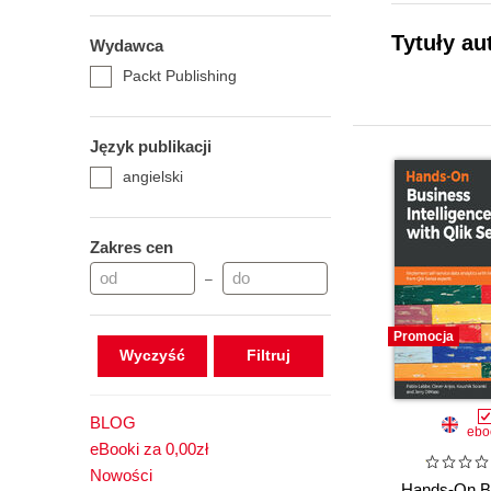
Tytuły au
Wydawca
Packt Publishing
Język publikacji
angielski
Zakres cen
–
Promocja
Wyczyść
BLOG
ebo
eBooki za 0,00zł
Nowości
Hands-On B