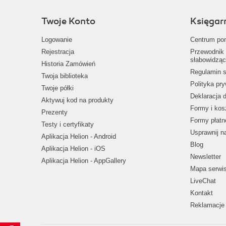
Twoje Konto
Księgar
Logowanie
Centrum po
Rejestracja
Przewodnik 
słabowidząc
Historia Zamówień
Regulamin s
Twoja biblioteka
Polityka pr
Twoje półki
Deklaracja 
Aktywuj kod na produkty
Formy i kos
Prezenty
Formy płatn
Testy i certyfikaty
Usprawnij 
Aplikacja Helion - Android
Blog
Aplikacja Helion - iOS
Newsletter
Aplikacja Helion - AppGallery
Mapa serwi
LiveChat
Kontakt
Reklamacje 