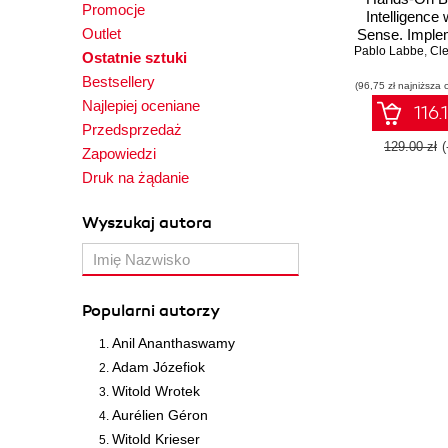
Promocje
Intelligence 
Outlet
Sense. Implem
Pablo Labbe
service data 
,
Cle
Ostatnie sztuki
with insigh
Bestsellery
(96,75 zł najniższa 
guidance fr
Najlepiej oceniane
Sense ex
116.
Przedsprzedaż
129.00 zł
Zapowiedzi
Druk na żądanie
Wyszukaj autora
Popularni autorzy
Anil Ananthaswamy
Adam Józefiok
Witold Wrotek
Aurélien Géron
Witold Krieser