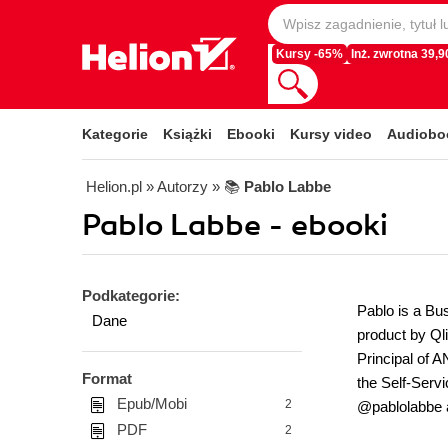
Kursy -65%
Inż. zwrotna 39,90
Kategorie
Książki
Ebooki
Kursy video
Audiobo
Helion.pl
» Autorzy
» 📚
Pablo Labbe
Pablo Labbe - ebooki
Podkategorie:
Pablo is a Bu
Dane
product by Ql
Principal of A
Format
the Self-Serv
Epub/Mobi
2
@pablolabbe 
PDF
2