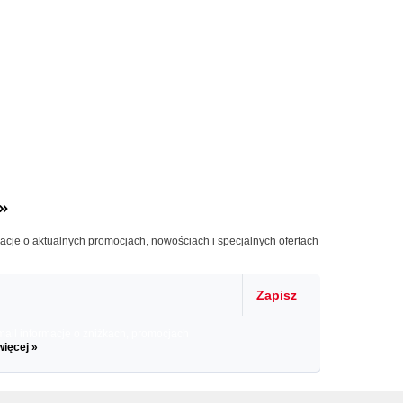
»
macje o aktualnych promocjach, nowościach i specjalnych ofertach
Zapisz
il informacje o zniżkach, promocjach
więcej »