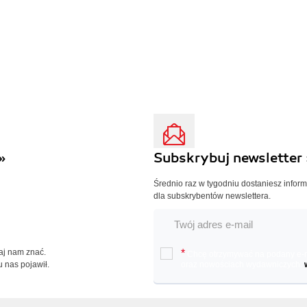
»
Subskrybuj newsletter 
Średnio raz w tygodniu dostaniesz infor
dla subskrybentów newslettera.
Daj nam znać.
*
Chcę otrzymywać na podany e-ma
u nas pojawił.
oraz nowościach wydawniczych.