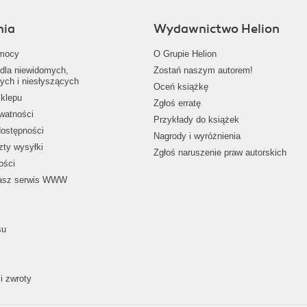
nia
Wydawnictwo Helion
mocy
O Grupie Helion
dla niewidomych,
Zostań naszym autorem!
ych i niesłyszących
Oceń książkę
klepu
Zgłoś erratę
ywatności
Przykłady do książek
dostępności
Nagrody i wyróżnienia
zty wysyłki
Zgłoś naruszenie praw autorskich
ości
nasz serwis WWW
su
i zwroty