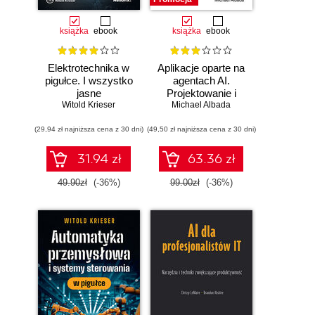
książka
ebook
książka
ebook
Elektrotechnika w
Aplikacje oparte na
pigułce. I wszystko
agentach AI.
jasne
Projektowanie i
Witold Krieser
Michael Albada
wdrażanie
systemów
(29,94 zł najniższa cena z 30 dni)
(49,50 zł najniższa cena z 30 dni)
wieloagentowych
31.94 zł
63.36 zł
49.90zł
(-36%)
99.00zł
(-36%)