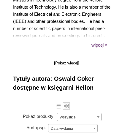
Institute of Technology. He is also a member of the
Institute of Electrical and Electronic Engineers
(IEEE) and other professional bodies. He has a
number of scientific papers in international peer-
reviewed journals and proceedings to his credit.
Oswald is also a recipient of various awards. His
więcej »
current research interests are in various aspects of
communications engineering, including (but not
[Pokaż więcej]
limited to): Software-Defined Networks, network
virtualization, Internet of Things (IoT), and wireless
Tytuły autora: Oswald Coker
(mobile) communications.
dostępne w księgarni Helion
Pokaż produkty:
Wszystkie
Sortuj wg:
Data wydania