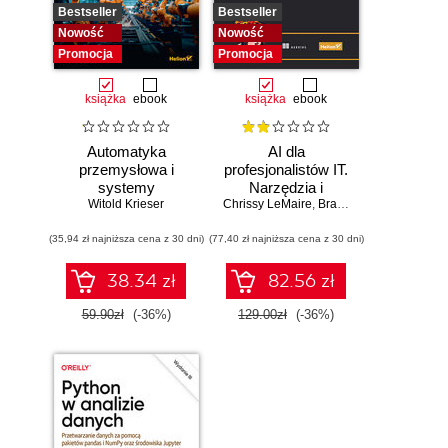
Bestseller
Bestseller
Nowość
Nowość
Promocja
Promocja
książka
ebook
książka
ebook
Automatyka
AI dla
przemysłowa i
profesjonalistów IT.
systemy
Narzędzia i
sterowania w
Witold Krieser
Chrissy LeMaire
techniki
,
Brandon Abshire
pigułce
zwiększające
(35,94 zł najniższa cena z 30 dni)
(77,40 zł najniższa cena z 30 dni)
produktywność
38.34 zł
82.56 zł
59.90zł
(-36%)
129.00zł
(-36%)