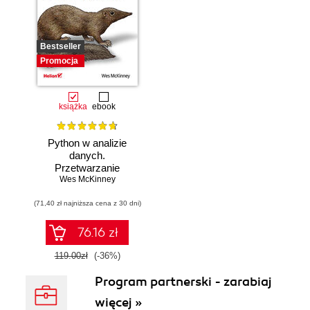
Bestseller
Promocja
książka
ebook
Python w analizie
danych.
Przetwarzanie
danych za pomocą
Wes McKinney
pakietów pandas i
(71,40 zł najniższa cena z 30 dni)
NumPy oraz
środowiska
Jupyter. Wydanie
76.16 zł
III
119.00zł
(-36%)
Program partnerski - zarabiaj
więcej »