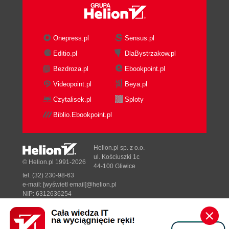
Onepress.pl
Sensus.pl
Editio.pl
DlaBystrzakow.pl
Bezdroza.pl
Ebookpoint.pl
Videopoint.pl
Beya.pl
Czytalisek.pl
Sploty
Biblio.Ebookpoint.pl
Helion.pl sp. z o.o.
ul. Kościuszki 1c
© Helion.pl 1991-2026
44-100 Gliwice
tel. (32) 230-98-63
e-mail:
[wyświetl email]@helion.pl
NIP: 6312636254
Regon: 241989027
Designed with ♥ by
Tonik.pl