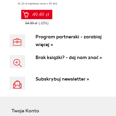
(41,24 zł najniższa cena z 30 dni)
Flexbox-based
CSS framework
49.49 zł
54.99 zł
(-10%)
Program partnerski - zarabiaj
więcej »
Brak książki? - daj nam znać »
Subskrybuj newsletter »
Twoje Konto