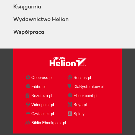
Księgarnia
Wydawnictwo Helion
Współpraca
Onepress.pl
Sensus.pl
Editio.pl
DlaBystrzakow.pl
Bezdroza.pl
Ebookpoint.pl
Videopoint.pl
Beya.pl
Czytalisek.pl
Sploty
Biblio.Ebookpoint.pl