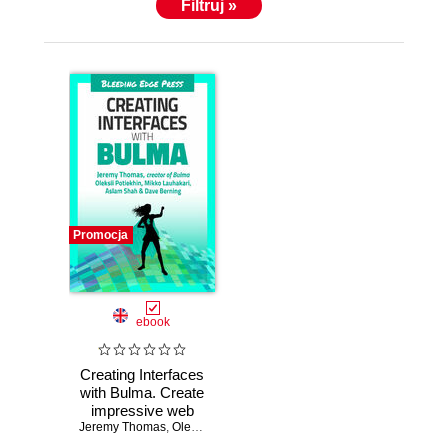
Filtruj »
Promocja
ebook
Creating Interfaces
with Bulma. Create
impressive web
Jeremy Thomas
interfaces with this
,
Oleksii Potiekhin
,
Mikko Lauhakari
,
Aslam Shah
,
D
open-source