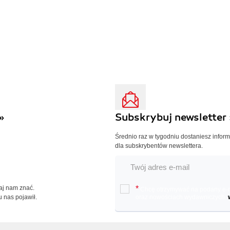
»
Subskrybuj newsletter 
Średnio raz w tygodniu dostaniesz infor
dla subskrybentów newslettera.
Daj nam znać.
*
Chcę otrzymywać na podany e-ma
u nas pojawił.
oraz nowościach wydawniczych.