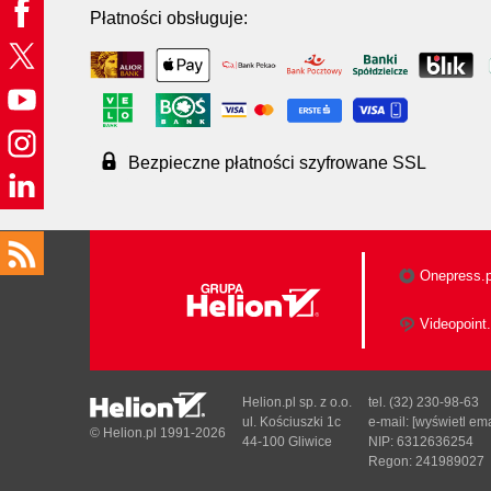
Płatności obsługuje:
Bezpieczne płatności szyfrowane SSL
Onepress.p
Videopoint.
Helion.pl sp. z o.o.
tel. (32) 230-98-63
ul. Kościuszki 1c
e-mail:
[wyświetl ema
© Helion.pl 1991-2026
44-100 Gliwice
NIP: 6312636254
Regon: 241989027