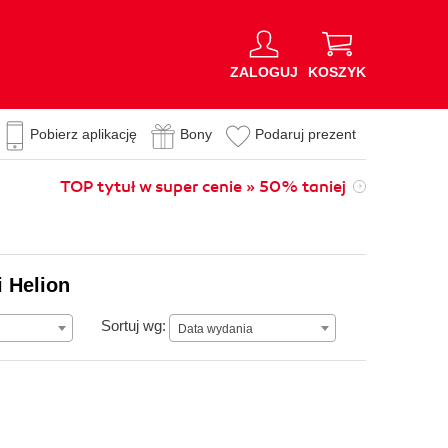
ZALOGUJ
KOSZYK
Pobierz aplikację
Bony
Podaruj prezent
TOP tytuł w super cenie » 50% taniej
i Helion
Data wydania
Sortuj wg:
Data wydania