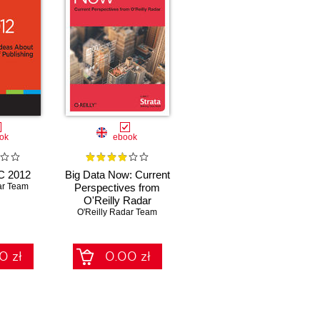
ok
ebook
C 2012
Big Data Now: Current
ar Team
Perspectives from
O'Reilly Radar
O'Reilly Radar Team
0 zł
0.00 zł