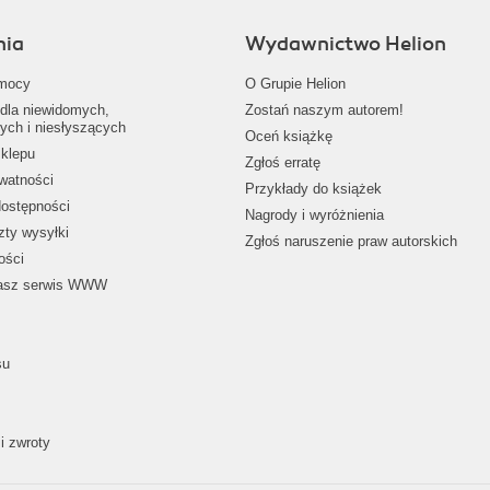
nia
Wydawnictwo Helion
mocy
O Grupie Helion
dla niewidomych,
Zostań naszym autorem!
ych i niesłyszących
Oceń książkę
klepu
Zgłoś erratę
ywatności
Przykłady do książek
dostępności
Nagrody i wyróżnienia
zty wysyłki
Zgłoś naruszenie praw autorskich
ości
nasz serwis WWW
su
i zwroty