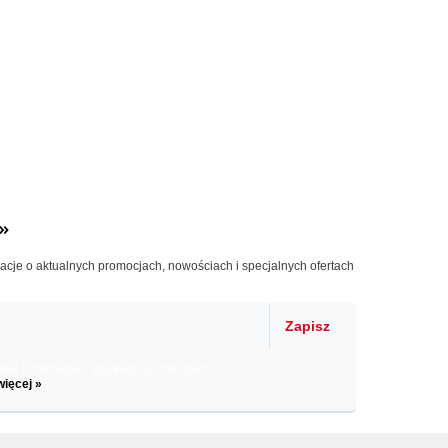
»
macje o aktualnych promocjach, nowościach i specjalnych ofertach
Zapisz
il informacje o zniżkach, promocjach
więcej »