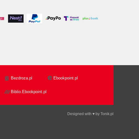
Bezdroza.pl
Ebookpoint.pl
Biblio.Ebookpoint.pl
Designed with ♥ by
Tonik.pl