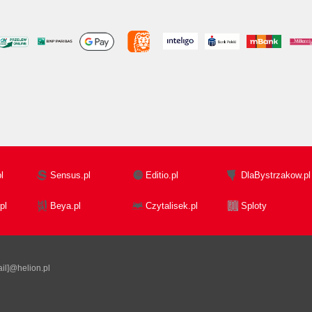
l
Sensus.pl
Editio.pl
DlaBystrzakow.pl
pl
Beya.pl
Czytalisek.pl
Sploty
il]@helion.pl