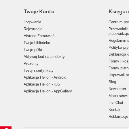
Twoje Konto
Księgar
Logowanie
Centrum po
Rejestracja
Przewodnik 
słabowidząc
Historia Zamówień
Regulamin s
Twoja biblioteka
Polityka pr
Twoje półki
Deklaracja 
Aktywuj kod na produkty
Formy i kos
Prezenty
Formy płatn
Testy i certyfikaty
Usprawnij 
Aplikacja Helion - Android
Blog
Aplikacja Helion - iOS
Newsletter
Aplikacja Helion - AppGallery
Mapa serwi
LiveChat
Kontakt
Reklamacje 