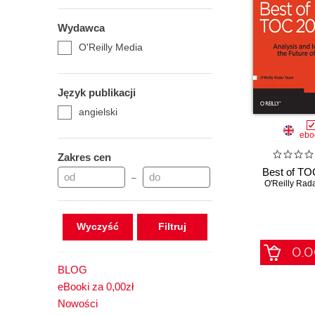
Wydawca
O'Reilly Media
Język publikacji
angielski
ebo
Zakres cen
Best of TO
–
O'Reilly Rad
Wyczyść
0.0
BLOG
eBooki za 0,00zł
Nowości