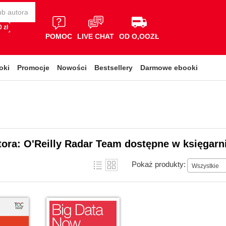
 zł
POMOC
LIVE CHAT
OD O,OOZŁ
oki
Promocje
Nowości
Bestsellery
Darmowe ebooki
tora: O'Reilly Radar Team dostępne w księgarn
Pokaż produkty:
Wszystkie