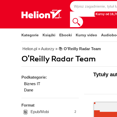
Kursy od 16,70
Kategorie
Książki
Ebooki
Kursy video
Audiobo
Helion.pl
» Autorzy
» 📚
O'Reilly Radar Team
O'Reilly Radar Team
Tytuły au
Podkategorie:
Biznes IT
Dane
Format
Epub/Mobi
2